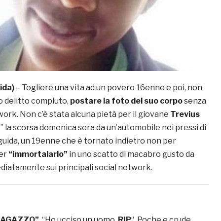
ida)
– Togliere una vita ad un povero 16enne e poi, non
o delitto compiuto,
postare la foto del suo corpo
senza
twork. Non c’è stata alcuna pietà per il giovane
Trevius
to” la scorsa domenica sera da un’automobile nei pressi di
 guida, un 19enne che è tornato indietro non per
er
“immortalarlo”
in uno scatto di macabro gusto da
iatamente sui principali social network.
 RAGAZZO”
. “Ho ucciso un uomo.
RIP
“. Poche e crude