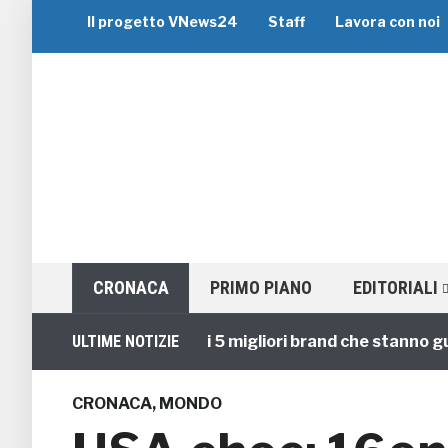
Il progetto VNews24
Staff
Lavora con noi
CRONACA
PRIMO PIANO
EDITORIALI
Viaggi di Gruppo: i 5 migliori brand che stanno guidan
ULTIME NOTIZIE
CRONACA
,
MONDO