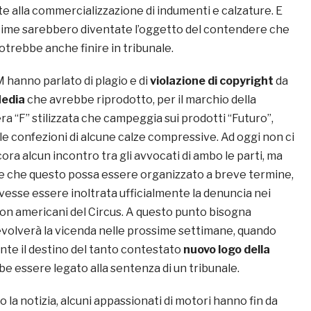
e alla commercializzazione di indumenti e calzature. E
time sarebbero diventate l’oggetto del contendere che
rebbe anche finire in tribunale.
 3M hanno parlato di plagio e di
violazione di copyright
da
Media
che avrebbe riprodotto, per il marchio della
era “F” stilizzata che campeggia sui prodotti “Futuro”,
lle confezioni di alcune calze compressive. Ad oggi non ci
ra alcun incontro tra gli avvocati di ambo le parti, ma
e che questo possa essere organizzato a breve termine,
vesse essere inoltrata ufficialmente la denuncia nei
ron americani del Circus. A questo punto bisogna
olverà la vicenda nelle prossime settimane, quando
te il destino del tanto contestato
nuovo logo della
e essere legato alla sentenza di un tribunale.
la notizia, alcuni appassionati di motori hanno fin da