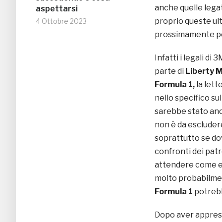
anche quelle legat
aspettarsi
proprio queste ul
4 Ottobre 2023
prossimamente pot
Infatti i legali di
parte di
Liberty 
Formula 1,
la lett
nello specifico su
sarebbe stato anco
non è da escluder
soprattutto se do
confronti dei pat
attendere come ev
molto probabilmen
Formula 1
potrebb
Dopo aver appreso 