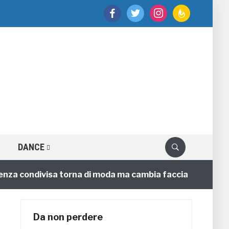
facebook
twitter
instagram
feedburner
DANCE
 condivisa torna di moda ma cambia faccia
C
4 annifa
Da non perdere