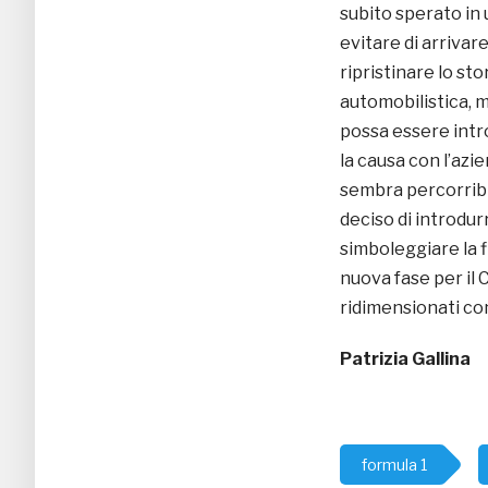
subito sperato in 
evitare di arriva
ripristinare lo sto
automobilistica, 
possa essere intr
la causa con l’azie
sembra percorribil
deciso di introdu
simboleggiare la f
nuova fase per il
ridimensionati co
Patrizia Gallina
formula 1