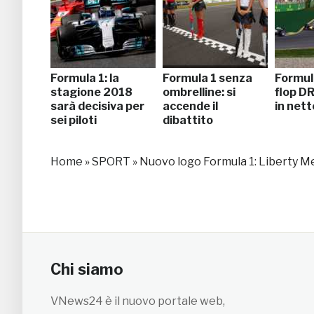
Formula 1: la
Formula 1 senza
Formul
stagione 2018
ombrelline: si
flop DR
sarà decisiva per
accende il
in nett
sei piloti
dibattito
Home
»
SPORT
»
Nuovo logo Formula 1: Liberty Me
Chi siamo
VNews24 è il nuovo portale web,