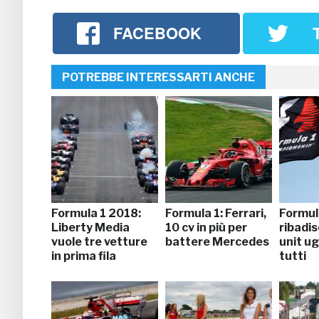
FACEBOOK
POTREBBE INTERESSARTI ANCHE
Formula 1 2018:
Formula 1: Ferrari,
Formula
Liberty Media
10 cv in più per
ribadis
vuole tre vetture
battere Mercedes
unit ug
in prima fila
tutti