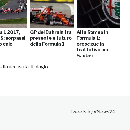
a 1 2017,
GP del Bahrain tra
Alfa Romeo in
S: sorpassi
presente e futuro
Formula 1:
o calo
della Formula 1
prosegue la
trattativa con
Sauber
dia accusata di plagio
Tweets by VNews24