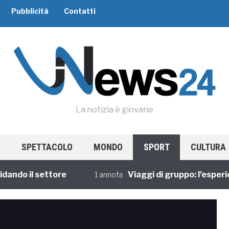
Pubblicità
Contatti
La notizia è giovane
SPETTACOLO
MONDO
SPORT
CULTURA
 il settore
Viaggi di gruppo: l’esperienza
1 annofa