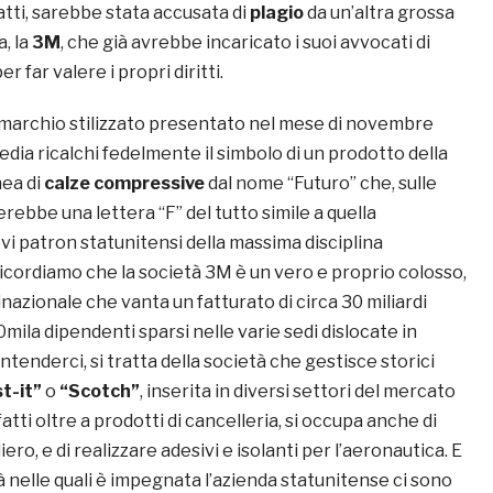
atti, sarebbe stata accusata di
plagio
da un’altra grossa
, la
3M
, che già avrebbe incaricato i suoi avvocati di
per far valere i propri diritti.
il marchio stilizzato presentato nel mese di novembre
dia ricalchi fedelmente il simbolo di un prodotto della
nea di
calze compressive
dal nome “Futuro” che, sulle
erebbe una lettera “F” del tutto simile a quella
vi patron statunitensi della massima disciplina
Ricordiamo che la società 3M è un vero e proprio colosso,
azionale che vanta un fatturato di circa 30 miliardi
0mila dipendenti sparsi nelle varie sedi dislocate in
intenderci, si tratta della società che gestisce storici
t-it”
o
“Scotch”
, inserita in diversi settori del mercato
atti oltre a prodotti di cancelleria, si occupa anche di
ro, e di realizzare adesivi e isolanti per l’aeronautica. E
ità nelle quali è impegnata l’azienda statunitense ci sono