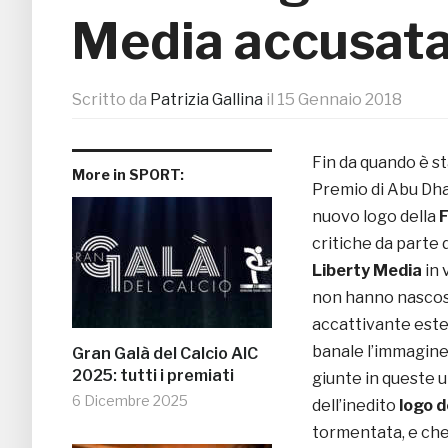
Media accusata 
Scritto da
Patrizia Gallina
il
15 Gennaio 2018
Fin da quando è st
More in SPORT:
Premio di Abu Dha
nuovo logo della
F
critiche da parte 
Liberty Media
in 
non hanno nascos
accattivante este
banale l’immagine 
Gran Galà del Calcio AIC
2025: tutti i premiati
giunte in queste u
6 Dicembre 2025
dell’inedito
logo d
tormentata, e che 