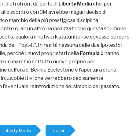
un dietrofront da parte di
Liberty Media
che, per
re allo scontro con 3M avrebbe magari deciso di
rico marchio della più prestigiosa disciplina
mentre qualcun altro ha ipotizzato che questa soluzione
odotta qualora il network statunitense dovesse perdere
nda dei “Post-it”. In realtà nessuna delle due ipotesi ci
e, perché i nuovi proprietari della
Formula 1
hanno
rre un marchio del tutto nuovo proprio per
ine dell’era di Bernie Ecclestone e l’apertura di una
 Circus, obiettivi che verrebbero decisamente
n l’eventuale reintroduzione del simbolo del passato.
Liberty Media
motori