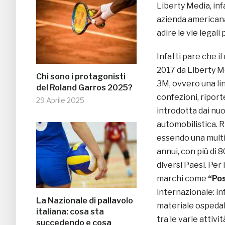
Liberty Media, inf
azienda americana
adire le vie legali 
Infatti pare che 
2017 da Liberty Me
Chi sono i protagonisti
3M, ovvero una li
del Roland Garros 2025?
confezioni, riport
29 Aprile 2025
introdotta dai nuo
automobilistica. 
essendo una multin
annui, con più di 8
diversi Paesi. Per 
marchi come
“Pos
internazionale: inf
La Nazionale di pallavolo
materiale ospedalie
italiana: cosa sta
tra le varie attiv
succedendo e cosa