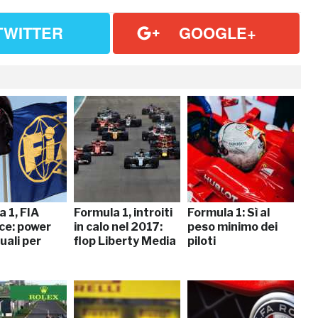
TWITTER
GOOGLE+
 1, FIA
Formula 1, introiti
Formula 1: Sì al
ce: power
in calo nel 2017:
peso minimo dei
uali per
flop Liberty Media
piloti