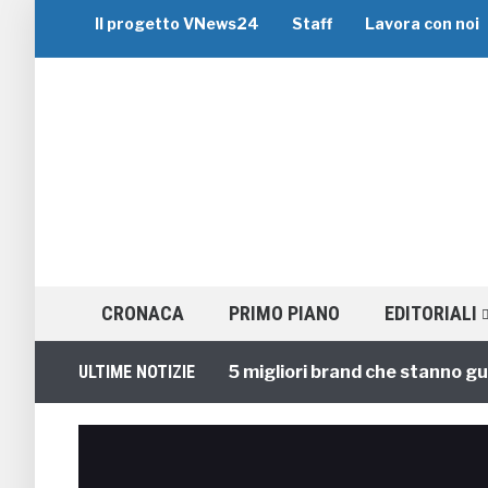
Il progetto VNews24
Staff
Lavora con noi
CRONACA
PRIMO PIANO
EDITORIALI
Viaggi di Gruppo: i 5 migliori brand che stanno guidando
ULTIME NOTIZIE