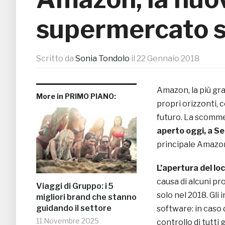
supermercato s
Scritto da
Sonia Tondolo
il
22 Gennaio 2018
Amazon, la più gr
More in PRIMO PIANO:
propri orizzonti, 
futuro. La scomme
aperto oggi, a Se
principale Amazo
L’apertura del lo
causa di alcuni pr
Viaggi di Gruppo: i 5
solo nel 2018. Gl
migliori brand che stanno
guidando il settore
software: in caso d
11 Novembre 2025
controllo di tutti 