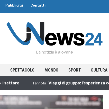
Pubblicità
Contatti
La notizia è giovane
SPETTACOLO
MONDO
SPORT
CULTURA
tore
Viaggi di gruppo: l’esperienza condiv
1 annofa