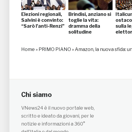
Elezioni regionali,
Brindisi, anziano si
Italicu
Salvini è convinto:
toglie la vita:
ostaco
“Sarò l’anti-Renzi”
dramma della
sulla l
solitudine
eletto
Home
»
PRIMO PIANO
»
Amazon, la nuova sfida: 
Chi siamo
VNews24 è il nuovo portale web,
scritto e ideato da giovani, per le
notizie e informazioni a 360°
dall’Italia e dal mondo