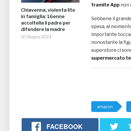
tramite App
non 
Chiavenna, violenta lite
in famiglia: 16enne
Sebbene il grande
accoltella il padre per
spesa, al momento 
difendere la madre
importante toccat
10 Giugno 2024
nonostante la figu
superstore ci so
supermercato te
amazon
FACEBOOK