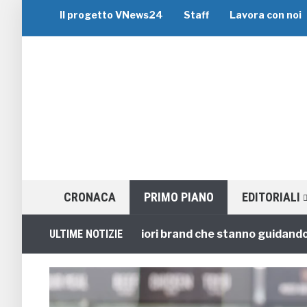
Il progetto VNews24
Staff
Lavora con noi
CRONACA
PRIMO PIANO
EDITORIALI
i di Gruppo: i 5 migliori brand che stanno guidando il set
ULTIME NOTIZIE