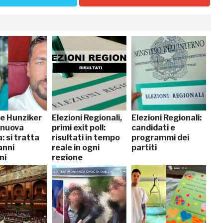
le Hunziker
Elezioni Regionali,
Elezioni Regionali:
 nuova
primi exit poll:
candidati e
 si tratta
risultati in tempo
programmi dei
anni
reale in ogni
partiti
ni
regione