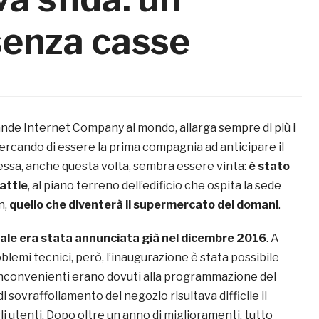
enza casse
ande Internet Company al mondo, allarga sempre di più i
cercando di essere la prima compagnia ad anticipare il
ssa, anche questa volta, sembra essere vinta:
è stato
attle
, al piano terreno dell’edificio che ospita la sede
n,
quello che diventerà il supermercato del domani
.
cale era stata annunciata già nel dicembre 2016
. A
oblemi tecnici, però, l’inaugurazione è stata possibile
i inconvenienti erano dovuti alla programmazione del
i sovraffollamento del negozio risultava difficile il
gli utenti. Dopo oltre un anno di miglioramenti, tutto