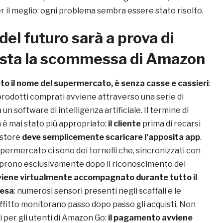
 il meglio: ogni problema sembra essere stato risolto.
del futuro sarà a prova di
uesta la scommessa di Amazon
o il nome del supermercato, è senza casse e cassieri
:
prodotti comprati avviene attraverso una serie di
 un software di intelligenza artificiale. Il termine di
 è mai stato più appropriato:
il cliente
prima di recarsi
 store
deve semplicemente scaricare l’apposita app
.
upermercato ci sono dei tornelli che, sincronizzati con
i aprono esclusivamente dopo il riconoscimento del
viene virtualmente accompagnato durante tutto il
pesa
: numerosi sensori presenti negli scaffali e le
ffitto monitorano passo dopo passo gli acquisti. Non
 per gli utenti di Amazon Go:
il pagamento avviene