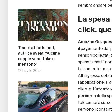
sembra andare per
La spesa 
click, q
Amazon Go, quest
Temptation Island,
il pagamento dei 
autrice svela: “Alcune
sensori collegati a
coppie sono fake e
spesa “smart” non
mentono”
fisicamente nello
12 Luglio 2024
All’ingresso del s
l’applicazione, s
cliente.
L’utente 
percorso della s
telecamere sul so
servono i contanti