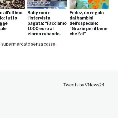
m all’ultimo
Baby rom e
Fedez, un regalo
lo: tutto
l’intervista
dai bambini
egge
pagata: “Facciamo
dell’ospedale:
rale
1000 euro al
“Grazie per il bene
giorno rubando,
che fai”
ma solo in Italia”
un supermercato senza casse
Tweets by VNews24