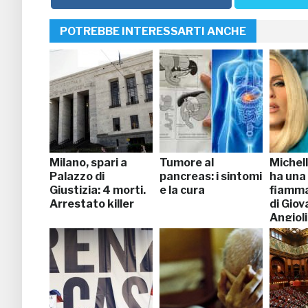
POTREBBE INTERESSARTI ANCHE
Milano, spari a
Tumore al
Michel
Palazzo di
pancreas: i sintomi
ha una
Giustizia: 4 morti.
e la cura
fiamma:
Arrestato killer
di Giov
Angioli