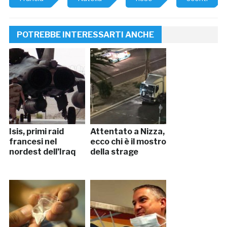
POTREBBE INTERESSARTI ANCHE
Isis, primi raid
Attentato a Nizza,
francesi nel
ecco chi è il mostro
nordest dell’Iraq
della strage