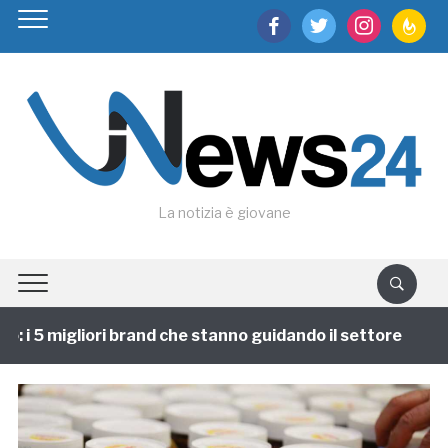
facebook
twitter
instagram
feedburn
La notizia è giovane
i 5 migliori brand che stanno guidando il settore
1 