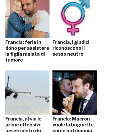
Francia: ferie in
Francia, i giudici
dono per assistere
riconoscono il
la figlia malata di
sesso neutro
tumore
Francia, al via le
Francia: Macron
prime offensive
vuole la baguette
aeree contro lo
come patrimonio