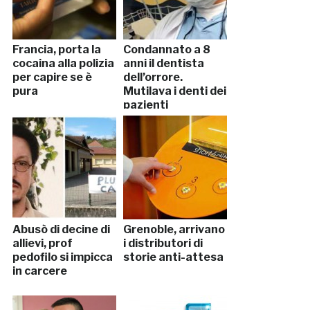
Francia, porta la
Condannato a 8
cocaina alla polizia
anni il dentista
per capire se è
dell’orrore.
pura
Mutilava i denti dei
pazienti
Abusò di decine di
Grenoble, arrivano
allievi, prof
i distributori di
pedofilo si impicca
storie anti-attesa
in carcere