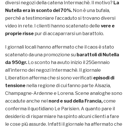
diversi negozi della catena Intermachè. Il motivo?
La
Nutella era in sconto del 70%.
Non è una bufala,
perché a testimoniare l’accaduto si trovano diversi
video in rete. I clienti hanno scatenato delle
vere e
proprie risse
pur di accaparrarsi un barattolo.
I giornali locali hanno affermato che il caos è stato
scatenato da una promozione su
barattoli di Nutella
da 950gr.
Lo sconto ha avuto inizio il 25Gennaio
all’interno dei negozi Intermachè. Il giornale
Liberation afferma che si sono verificati
episodi di
tensione
nella regione di cui fanno parte Alsazia,
Champagne-Ardenne e Lorena. Scene analoghe sono
accadute anche nel
nord e sud della Francia,
come
conferma il quotidiano Le Parisien. A quanto pare il
desiderio di risparmiare ha spinto alcuni clienti a fare
le cose più assurde. Infatti il giornale ha affermato che