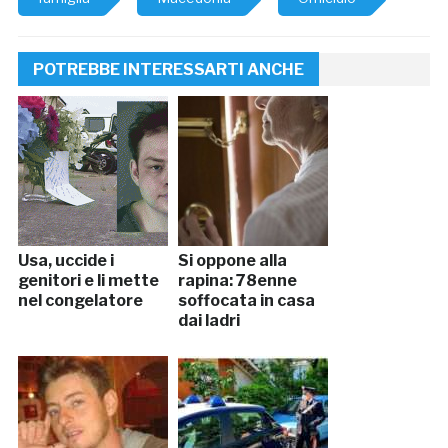
POTREBBE INTERESSARTI ANCHE
Usa, uccide i
Si oppone alla
genitori e li mette
rapina: 78enne
nel congelatore
soffocata in casa
dai ladri