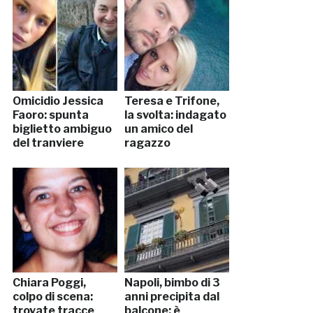
Omicidio Jessica
Teresa e Trifone,
Faoro: spunta
la svolta: indagato
biglietto ambiguo
un amico del
del tranviere
ragazzo
Chiara Poggi,
Napoli, bimbo di 3
colpo di scena:
anni precipita dal
trovate tracce
balcone: è