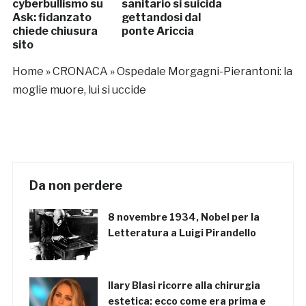
cyberbullismo su
sanitario si suicida
Ask: fidanzato
gettandosi dal
chiede chiusura
ponte Ariccia
sito
Home
»
CRONACA
»
Ospedale Morgagni-Pierantoni: la
moglie muore, lui si uccide
Da non perdere
8 novembre 1934, Nobel per la
Letteratura a Luigi Pirandello
Ilary Blasi ricorre alla chirurgia
estetica: ecco come era prima e