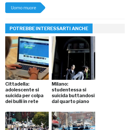
Uomo muore
POTREBBE INTERESSARTI ANCHE
Cittadella:
Milano:
adolescente si
studentessa si
suicida per colpa
suicida buttandosi
dei bulli in rete
dal quarto piano