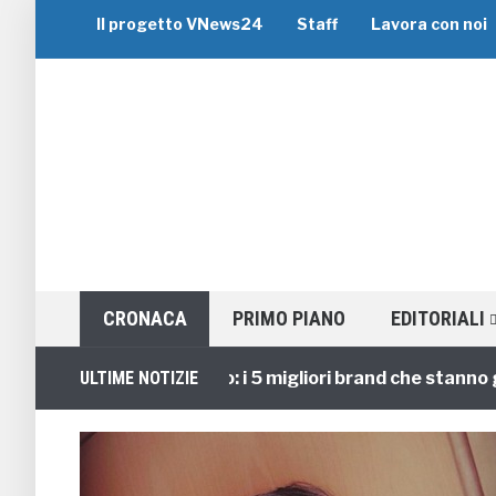
Il progetto VNews24
Staff
Lavora con noi
CRONACA
PRIMO PIANO
EDITORIALI
Viaggi di Gruppo: i 5 migliori brand che stanno guidan
ULTIME NOTIZIE