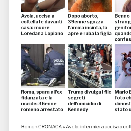
Avola, uccisa a
Dopo aborto,
Benno 
coltellate davanti
39enne sgozza
strango
casa: muore
l’amica incinta, la
genitor
Loredana Lopiano
apre e ruba la figlia
quando
confes
Roma, spara all’ex
Trump divulga i file
Mario B
fidanzata e la
segreti
foto c
uccide: 36enne
dell’omicidio di
dimost
romeno arrestato
Kennedy
stato 
Home
»
CRONACA
»
Avola, infermiera uccisa a co