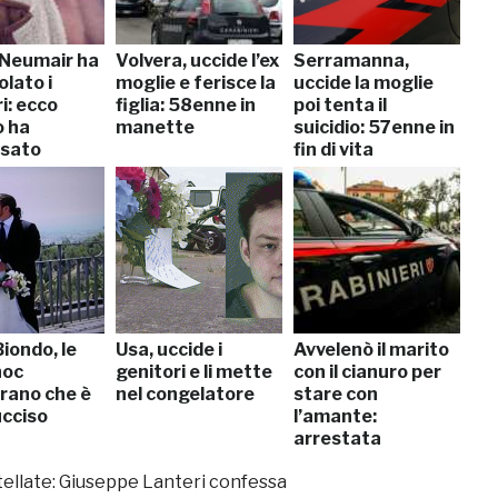
Neumair ha
Volvera, uccide l’ex
Serramanna,
lato i
moglie e ferisce la
uccide la moglie
i: ecco
figlia: 58enne in
poi tenta il
 ha
manette
suicidio: 57enne in
sato
fin di vita
iondo, le
Usa, uccide i
Avvelenò il marito
hoc
genitori e li mette
con il cianuro per
rano che è
nel congelatore
stare con
ucciso
l’amante:
arrestata
ltellate: Giuseppe Lanteri confessa