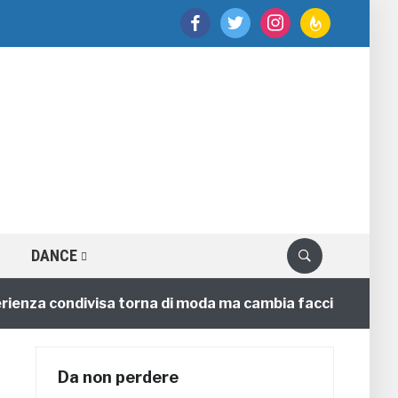
facebook
twitter
instagram
feedburner
DANCE
za condivisa torna di moda ma cambia faccia
4 annifa
Da non perdere