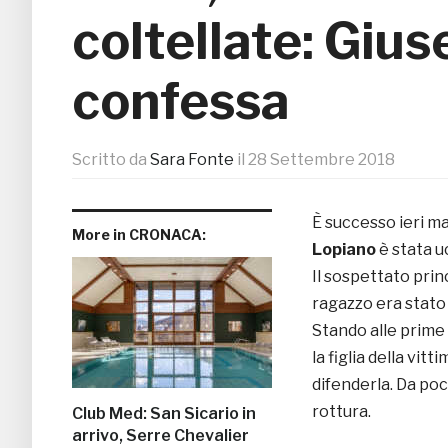
coltellate: Giu
confessa
Scritto da
Sara Fonte
il
28 Settembre 2018
È successo ieri m
More in CRONACA:
Lopiano
è stata u
Il sospettato princi
ragazzo era stato i
Stando alle prime 
la figlia della vi
difenderla. Da poc
rottura.
Club Med: San Sicario in
arrivo, Serre Chevalier