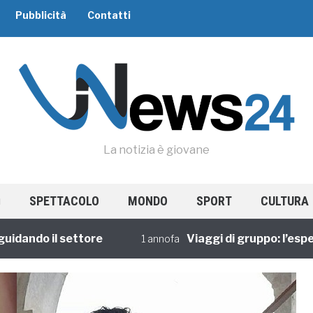
Pubblicità
Contatti
La notizia è giovane
SPETTACOLO
MONDO
SPORT
CULTURA
do il settore
Viaggi di gruppo: l’esperien
1 annofa