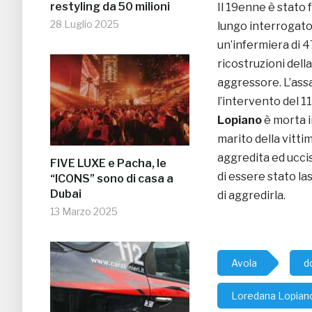
restyling da 50 milioni
Il 19enne è stato f
28 Luglio 2025
lungo interrogato
un’infermiera di 4
ricostruzioni dell
aggressore. L’assa
l’intervento del 1
Lopiano
è morta i
marito della vitti
aggredita ed uccis
FIVE LUXE e Pacha, le
di essere stato la
“ICONS” sono di casa a
Dubai
di aggredirla.
13 Marzo 2025
Avola
d
Loredana Lopian