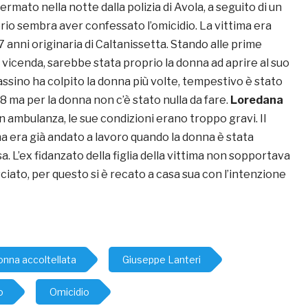
ermato nella notte dalla polizia di Avola, a seguito di un
rio sembra aver confessato l’omicidio. La vittima era
7 anni originaria di Caltanissetta. Stando alle prime
a vicenda, sarebbe stata proprio la donna ad aprire al suo
ssino ha colpito la donna più volte, tempestivo è stato
18 ma per la donna non c’è stato nulla da fare.
Loredana
n ambulanza, le sue condizioni erano troppo gravi. Il
ma era già andato a lavoro quando la donna è stata
a. L’ex fidanzato della figlia della vittima non sopportava
sciato, per questo si è recato a casa sua con l’intenzione
onna accoltellata
Giuseppe Lanteri
o
Omicidio