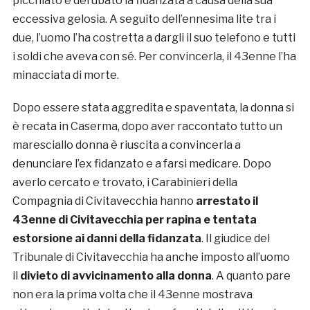
picchiato e derubato la fidanzata a causa della sua
eccessiva gelosia. A seguito dell’ennesima lite tra i
due, l’uomo l’ha costretta a dargli il suo telefono e tutti
i soldi che aveva con sé. Per convincerla, il 43enne l’ha
minacciata di morte.
Dopo essere stata aggredita e spaventata, la donna si
è recata in Caserma, dopo aver raccontato tutto un
maresciallo donna è riuscita a convincerla a
denunciare l’ex fidanzato e a farsi medicare. Dopo
averlo cercato e trovato, i Carabinieri della
Compagnia di Civitavecchia hanno
arrestato il
43enne di Civitavecchia per rapina e tentata
estorsione ai danni della fidanzata
. Il giudice del
Tribunale di Civitavecchia ha anche imposto all’uomo
il
divieto di avvicinamento alla donna
. A quanto pare
non era la prima volta che il 43enne mostrava