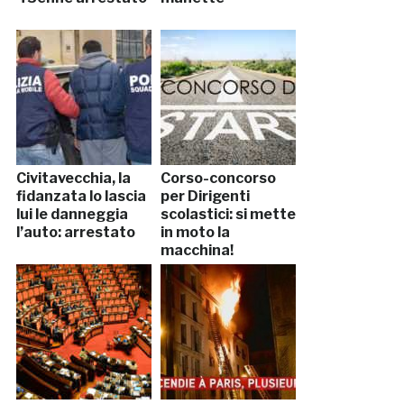
Civitavecchia, la
Corso-concorso
fidanzata lo lascia
per Dirigenti
lui le danneggia
scolastici: si mette
l’auto: arrestato
in moto la
macchina!