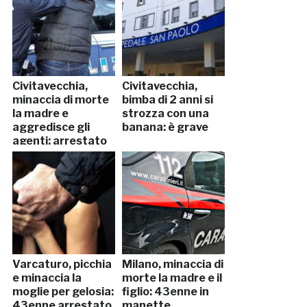
Civitavecchia,
Civitavecchia,
minaccia di morte
bimba di 2 anni si
la madre e
strozza con una
aggredisce gli
banana: è grave
agenti: arrestato
Varcaturo, picchia
Milano, minaccia di
e minaccia la
morte la madre e il
moglie per gelosia:
figlio: 43enne in
43enne arrestato
manette