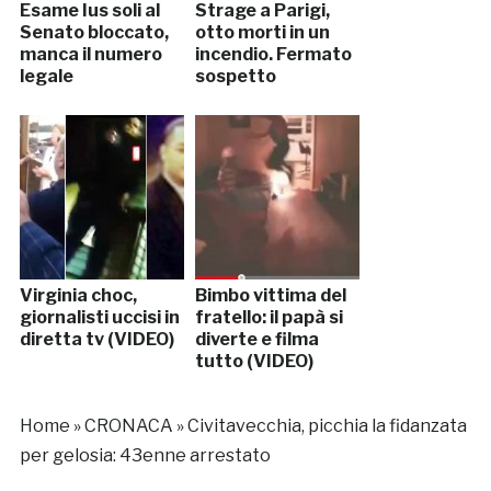
Esame Ius soli al
Strage a Parigi,
Senato bloccato,
otto morti in un
manca il numero
incendio. Fermato
legale
sospetto
Virginia choc,
Bimbo vittima del
giornalisti uccisi in
fratello: il papà si
diretta tv (VIDEO)
diverte e filma
tutto (VIDEO)
Home
»
CRONACA
»
Civitavecchia, picchia la fidanzata
per gelosia: 43enne arrestato