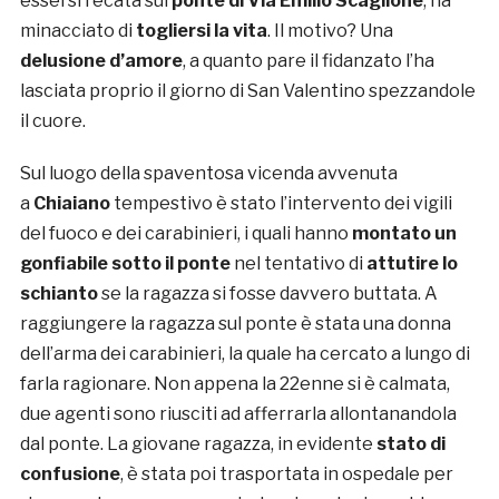
essersi recata sul
ponte di
Via Emilio Scaglione
, ha
minacciato di
togliersi la vita
. Il motivo? Una
delusione d’amore
, a quanto pare il fidanzato l’ha
lasciata proprio il giorno di San Valentino spezzandole
il cuore.
Sul luogo della spaventosa vicenda avvenuta
a
Chiaiano
tempestivo è stato l’intervento dei vigili
del fuoco e dei carabinieri, i quali hanno
montato un
gonfiabile sotto il ponte
nel tentativo di
attutire lo
schianto
se la ragazza si fosse davvero buttata. A
raggiungere la ragazza sul ponte è stata una donna
dell’arma dei carabinieri, la quale ha cercato a lungo di
farla ragionare. Non appena la 22enne si è calmata,
due agenti sono riusciti ad afferrarla allontanandola
dal ponte. La giovane ragazza, in evidente
stato di
confusione
, è stata poi trasportata in ospedale per