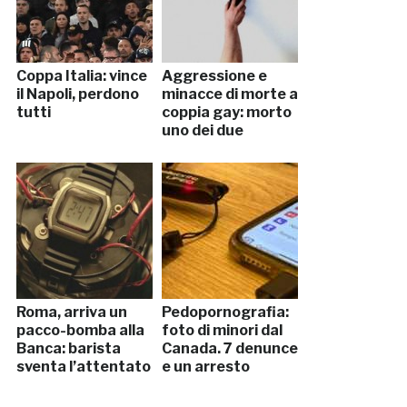
Coppa Italia: vince
Aggressione e
il Napoli, perdono
minacce di morte a
tutti
coppia gay: morto
uno dei due
Roma, arriva un
Pedopornografia:
pacco-bomba alla
foto di minori dal
Banca: barista
Canada. 7 denunce
sventa l’attentato
e un arresto