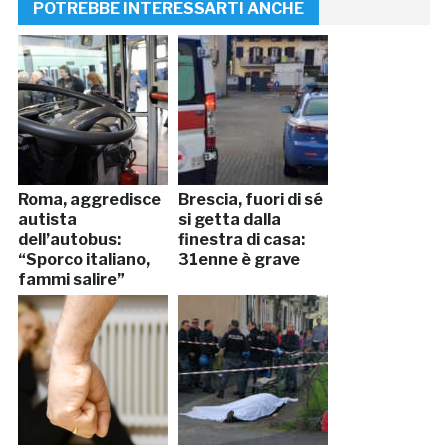
POTREBBE INTERESSARTI ANCHE
Roma, aggredisce
Brescia, fuori di sé
autista
si getta dalla
dell’autobus:
finestra di casa:
“Sporco italiano,
31enne è grave
fammi salire”