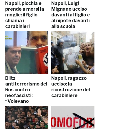
Napoli, picchia e
Napoli, Luigi
prende a morsi la
Mignano ucciso
moglie: il figlio
davanti al figlio e
chiama i
al nipote davanti
carabinieri
alla scuola
Blitz
Napoli, ragazzo
antiterrorismo dei
ucciso: la
Ros contro
ricostruzione del
neofascisti:
carabiniere
“Volevano
destabilizzare
l’ordine pubblico”