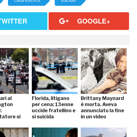
casa editrice
suicidio
TWITTER
GOOGLE+
ari al
Florida, litigano
Brittany Maynard
ngton
per cena: 13enne
è morta. Aveva
:
uccide fratellino e
annunciato la fine
tatore si
si suicida
in un video