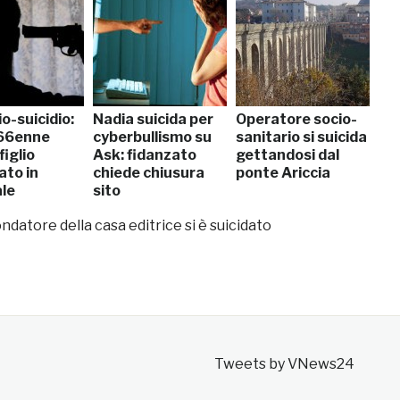
o-suicidio:
Nadia suicida per
Operatore socio-
66enne
cyberbullismo su
sanitario si suicida
figlio
Ask: fidanzato
gettandosi dal
ato in
chiede chiusura
ponte Ariccia
le
sito
fondatore della casa editrice si è suicidato
Tweets by VNews24