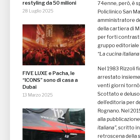
restyling da 50 milioni
74enne, però, è s
28 Luglio 2025
Policlinico San M
amministratore de
della cartiera di 
per forti contrast
gruppo editoriale
“La cucina italiana
Nel 1983 Rizzoli fi
FIVE LUXE e Pacha, le
arrestato insieme 
“ICONS” sono di casa a
venti giorni tornò 
Dubai
Scottato e deluso
13 Marzo 2025
dell’editoria per 
Rognano. Nel 2015
alla pubblicazione
italiana”
, scritto 
retroscena della s