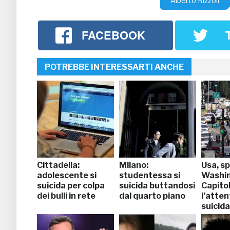
Alberto Rizzoli
FACEBOOK
POTREBBE INTERESSARTI ANCHE
Cittadella:
Milano:
Usa, sp
adolescente si
studentessa si
Washi
suicida per colpa
suicida buttandosi
Capitol
dei bulli in rete
dal quarto piano
l’atten
suicida