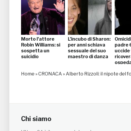
Morto l’attore
L’incubo di Sharon:
Omicidi
Robin Williams: si
per anni schiava
padre 
sospetta un
sessuale del suo
uccide 
suicidio
maestro di danza
ricover
ospeda
Home
»
CRONACA
»
Alberto Rizzoli: il nipote del 
Chi siamo