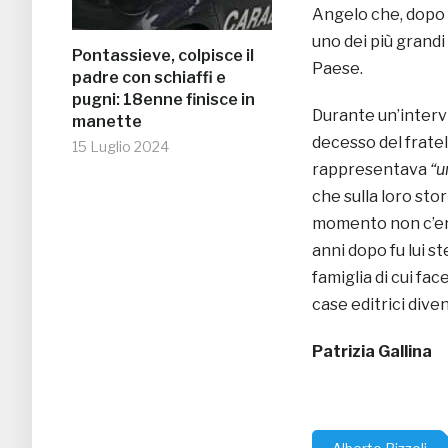
Angelo che, dopo u
uno dei più grandi 
Pontassieve, colpisce il
Paese.
padre con schiaffi e
pugni: 18enne finisce in
Durante un’intervi
manette
decesso del fratel
15 Luglio 2024
rappresentava
“u
che sulla loro stor
momento non c’era
anni dopo fu lui s
famiglia di cui fac
case editrici dive
Patrizia Gallina