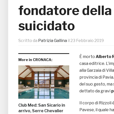
fondatore della 
suicidato
Scritto da
Patrizia Gallina
il
23 Febbraio 2019
È morto
Alberto R
More in CRONACA:
casa editrice. L’i
alla Garzaia di Vil
provincia di Pavia
del suo gesto, ma 
dettato da gravi
p
Il corpo di Rizzol
Club Med: San Sicario in
Pavese, il quale h
arrivo, Serre Chevalier