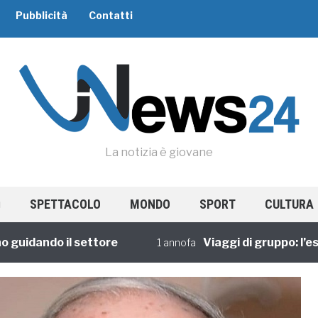
Pubblicità
Contatti
La notizia è giovane
SPETTACOLO
MONDO
SPORT
CULTURA
dando il settore
Viaggi di gruppo: l’esperi
1 annofa