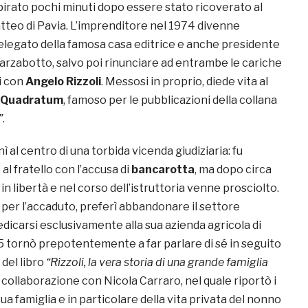
pirato pochi minuti dopo essere stato ricoverato al
atteo di Pavia. L’imprenditore nel 1974 divenne
legato della famosa casa editrice e anche presidente
Marzabotto, salvo poi rinunciare ad entrambe le cariche
i con
Angelo Rizzoli
. Messosi in proprio, diede vita al
Quadratum
, famoso per le pubblicazioni della collana
”
.
nì al centro di una torbida vicenda giudiziaria: fu
al fratello con l’accusa di
bancarotta
, ma dopo circa
in libertà e nel corso dell’istruttoria venne prosciolto.
 per l’accaduto, preferì abbandonare il settore
dedicarsi esclusivamente alla sua azienda agricola di
 tornò prepotentemente a far parlare di sé in seguito
 del libro
“Rizzoli, la vera storia di una grande famiglia
in collaborazione con Nicola Carraro, nel quale riportò i
ua famiglia e in particolare della vita privata del nonno