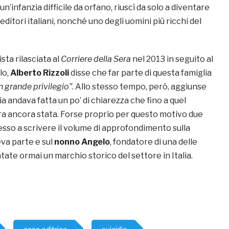
n’infanzia difficile da orfano, riuscì da solo a diventare
editori italiani, nonché uno degli uomini più ricchi del
sta rilasciata al
Corriere della Sera
nel 2013 in seguito al
lo,
Alberto Rizzoli
disse che far parte di questa famiglia
n grande privilegio”
. Allo stesso tempo, però, aggiunse
ia andava fatta un po’ di chiarezza che fino a quel
 ancora stata. Forse proprio per questo motivo due
tesso a scrivere il volume di approfondimento sulla
eva parte e sul
nonno Angelo
, fondatore di una delle
ntate ormai un marchio storico del settore in Italia.