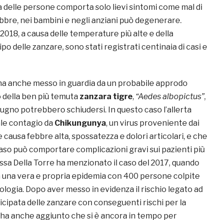
 delle persone comporta solo lievi sintomi come mal di
bbre, nei bambini e negli anziani può degenerare.
 2018, a causa delle temperature più alte e della
po delle zanzare, sono stati registrati centinaia di casi e
ha anche messo in guardia da un probabile approdo
o della ben più temuta
zanzara tigre
,
“Aedes albopictus”
,
 giugno potrebbero schiudersi. In questo caso l’allerta
ale contagio da
Chikungunya
, un virus proveniente dai
e causa febbre alta, spossatezza e dolori articolari, e che
aso può comportare complicazioni gravi sui pazienti più
ssa Della Torre ha menzionato il caso del 2017, quando
a una vera e propria epidemia con 400 persone colpite
ologia. Dopo aver messo in evidenza il rischio legato ad
cipata delle zanzare con conseguenti rischi per la
a ha anche aggiunto che si è ancora in tempo per