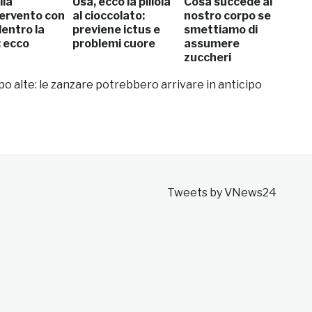
lia
Usa, ecco la pillola
Cosa succede al
tervento con
al cioccolato:
nostro corpo se
entro la
previene ictus e
smettiamo di
: ecco
problemi cuore
assumere
zuccheri
 alte: le zanzare potrebbero arrivare in anticipo
Tweets by VNews24