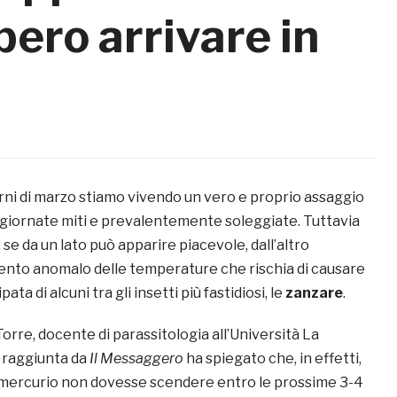
ero arrivare in
orni di marzo stiamo vivendo un vero e proprio assaggio
 giornate miti e prevalentemente soleggiate. Tuttavia
 se da un lato può apparire piacevole, dall’altro
nto anomalo delle temperature che rischia di causare
ata di alcuni tra gli insetti più fastidiosi, le
zanzare
.
orre, docente di parassitologia all’Università La
 raggiunta da
Il Messaggero
ha spiegato che, in effetti,
i mercurio non dovesse scendere entro le prossime 3-4