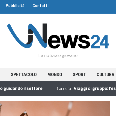
Pubblicità
Contatti
La notizia è giovane
SPETTACOLO
MONDO
SPORT
CULTURA
ndo il settore
Viaggi di gruppo: l’esperie
1 annofa