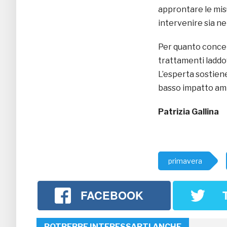
approntare le mis
intervenire sia ne
Per quanto concern
trattamenti laddo
L’esperta sostien
basso impatto amb
Patrizia Gallina
primavera
FACEBOOK
POTREBBE INTERESSARTI ANCHE