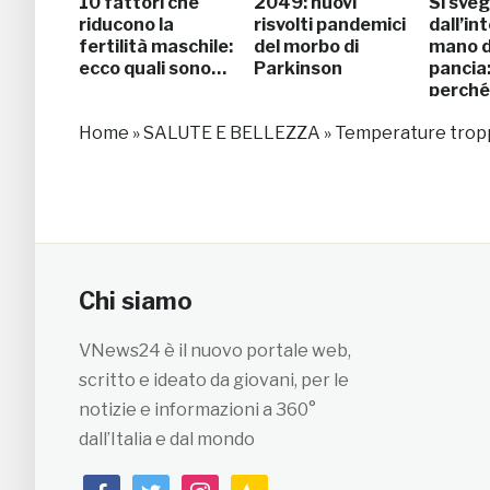
10 fattori che
2049: nuovi
Si sveg
riducono la
risvolti pandemici
dall’in
fertilità maschile:
del morbo di
mano d
ecco quali sono…
Parkinson
pancia
perché
Home
»
SALUTE E BELLEZZA
»
Temperature troppo
Chi siamo
VNews24 è il nuovo portale web,
scritto e ideato da giovani, per le
notizie e informazioni a 360°
dall’Italia e dal mondo
facebook
twitter
instagram
feedburner