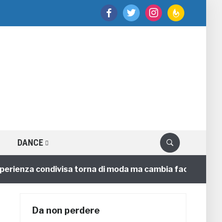
facebook
twitter
instagram
feedburner
DANCE
nza condivisa torna di moda ma cambia faccia
4 annif
Da non perdere