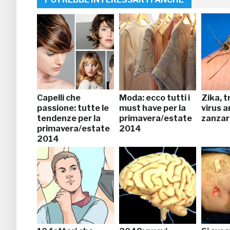
Capelli che
Moda: ecco tutti i
Zika, t
passione: tutte le
must have per la
virus a
tendenze per la
primavera/estate
zanzar
primavera/estate
2014
2014