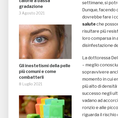
calorie a bassa
settimane, si pot
gradazione
Dunque, facendo dei
3 Agosto 2021
dovrebbe fare i co
salute
che possono
risultare più resis
loro comparsa in a
disinfestazione dei
La dottoressa Dell
– meglio conosciu
Gli inestetismi della pelle
più comuni e come
sopravvivere anche
combatterli
momento in cui eme
8 Luglio 2021
più alto di densità
successo negli ult
vadano ad accorciars
ronzio e alle picco
riguarda il rischio