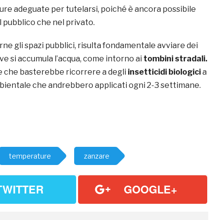
ure adeguate per tutelarsi, poiché è ancora possibile
l pubblico che nel privato.
e gli spazi pubblici, risulta fondamentale avviare dei
ve si accumula l’acqua, come intorno ai
tombini stradali.
e che basterebbe ricorrere a degli
insetticidi biologici
a
ientale che andrebbero applicati ogni 2-3 settimane.
temperature
zanzare
TWITTER
GOOGLE+