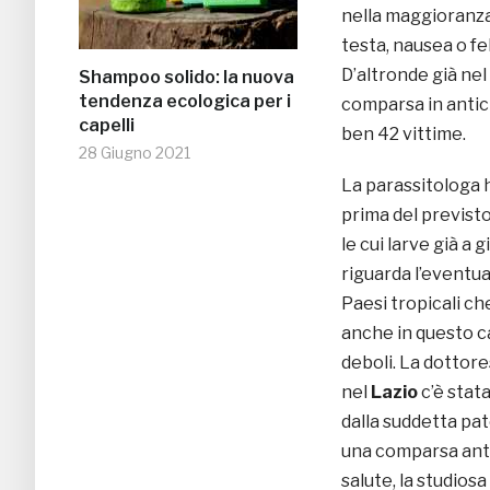
nella maggioranza
testa, nausea o fe
D’altronde già nel
Shampoo solido: la nuova
tendenza ecologica per i
comparsa in antici
capelli
ben 42 vittime.
28 Giugno 2021
La parassitologa 
prima del previst
le cui larve già a
riguarda l’eventu
Paesi tropicali ch
anche in questo c
deboli. La dottore
nel
Lazio
c’è stat
dalla suddetta pat
una comparsa anti
salute, la studios