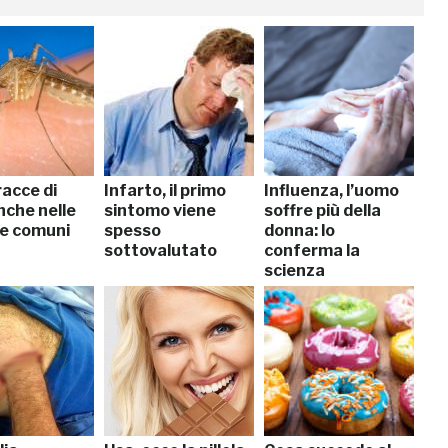
racce di
Infarto, il primo
Influenza, l’uomo
nche nelle
sintomo viene
soffre più della
e comuni
spesso
donna: lo
sottovalutato
conferma la
scienza