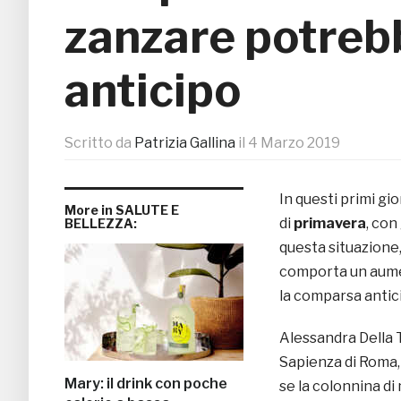
zanzare potrebb
anticipo
Scritto da
Patrizia Gallina
il
4 Marzo 2019
In questi primi gi
More in SALUTE E
di
primavera
, con
BELLEZZA:
questa situazione,
comporta un aume
la comparsa anticip
Alessandra Della T
Sapienza di Roma,
Mary: il drink con poche
se la colonnina d