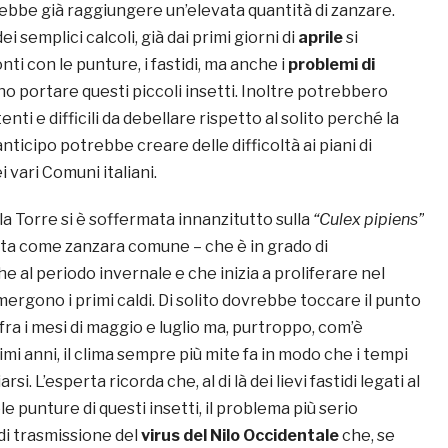
rebbe già raggiungere un’elevata quantità di zanzare.
 semplici calcoli, già dai primi giorni di
aprile
si
nti con le punture, i fastidi, ma anche i
problemi di
 portare questi piccoli insetti. Inoltre potrebbero
tenti e difficili da debellare rispetto al solito perché la
nticipo potrebbe creare delle difficoltà ai piani di
 vari Comuni italiani.
a Torre si è soffermata innanzitutto sulla
“Culex pipiens”
ta come zanzara comune – che è in grado di
 al periodo invernale e che inizia a proliferare nel
rgono i primi caldi. Di solito dovrebbe toccare il punto
 fra i mesi di maggio e luglio ma, purtroppo, com’è
imi anni, il clima sempre più mite fa in modo che i tempi
i. L’esperta ricorda che, al di là dei lievi fastidi legati al
le punture di questi insetti, il problema più serio
 di trasmissione del
virus del Nilo Occidentale
che, se