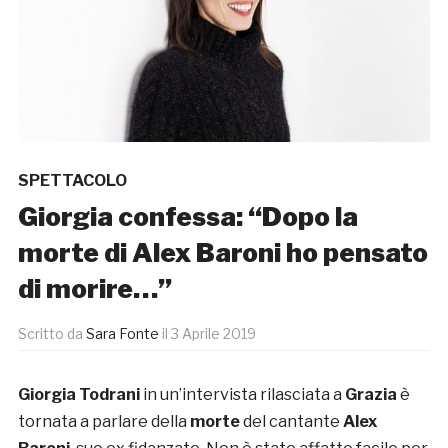
SPETTACOLO
Giorgia confessa: “Dopo la
morte di Alex Baroni ho pensato
di morire…”
Scritto da
Sara Fonte
il
3 Aprile 2019
Giorgia Todrani
in un’intervista rilasciata a
Grazia
è
tornata a parlare della
morte
del cantante
Alex