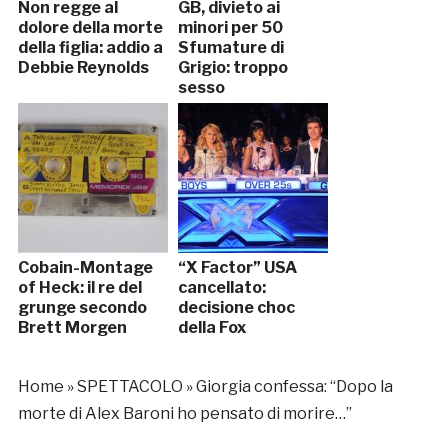
Non regge al
GB, divieto ai
dolore della morte
minori per 50
della figlia: addio a
Sfumature di
Debbie Reynolds
Grigio: troppo
sesso
Cobain-Montage
“X Factor” USA
of Heck: il re del
cancellato:
grunge secondo
decisione choc
Brett Morgen
della Fox
Home
»
SPETTACOLO
»
Giorgia confessa: “Dopo la
morte di Alex Baroni ho pensato di morire…”