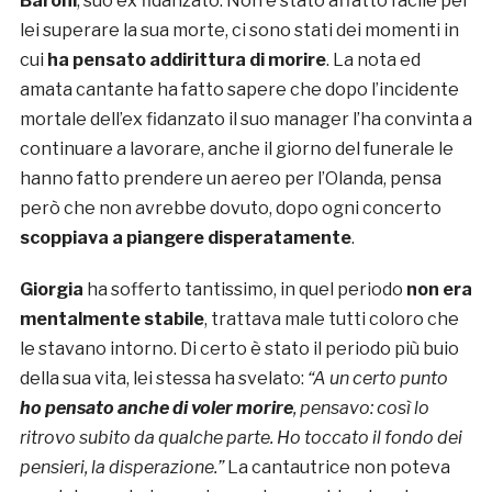
Baroni
, suo ex fidanzato. Non è stato affatto facile per
lei superare la sua morte, ci sono stati dei momenti in
cui
ha pensato addirittura di morire
. La nota ed
amata cantante ha fatto sapere che dopo l’incidente
mortale dell’ex fidanzato il suo manager l’ha convinta a
continuare a lavorare, anche il giorno del funerale le
hanno fatto prendere un aereo per l’Olanda, pensa
però che non avrebbe dovuto, dopo ogni concerto
scoppiava a piangere disperatamente
.
Giorgia
ha sofferto tantissimo, in quel periodo
non era
mentalmente stabile
, trattava male tutti coloro che
le stavano intorno. Di certo è stato il periodo più buio
della sua vita, lei stessa ha svelato:
“A un certo punto
ho pensato anche di voler morire
, pensavo: così lo
ritrovo subito da qualche parte. Ho toccato il fondo dei
pensieri, la disperazione.”
La cantautrice non poteva