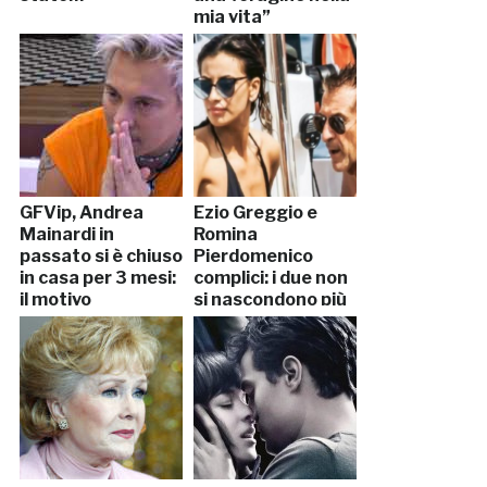
mia vita”
GFVip, Andrea
Ezio Greggio e
Mainardi in
Romina
passato si è chiuso
Pierdomenico
in casa per 3 mesi:
complici: i due non
il motivo
si nascondono più