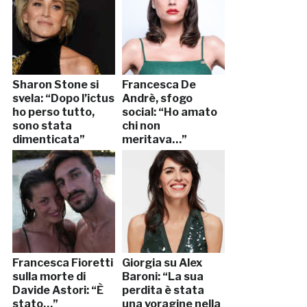
Sharon Stone si
Francesca De
svela: “Dopo l’ictus
Andrè, sfogo
ho perso tutto,
social: “Ho amato
sono stata
chi non
dimenticata”
meritava…”
Francesca Fioretti
Giorgia su Alex
sulla morte di
Baroni: “La sua
Davide Astori: “È
perdita è stata
stato…”
una voragine nella