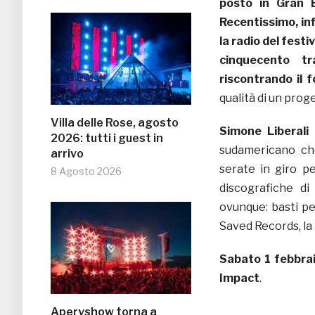
posto in Gran B
Recentissimo, inf
la radio del festi
cinquecento t
riscontrando il f
qualità di un prog
Villa delle Rose, agosto
Simone Liberali
t
2026: tutti i guest in
sudamericano che
arrivo
serate in giro pe
8 Agosto 2026
discografiche di
ovunque: basti pe
Saved Records, la l
Sabato 1 febbra
Impact
.
Aperyshow torna a