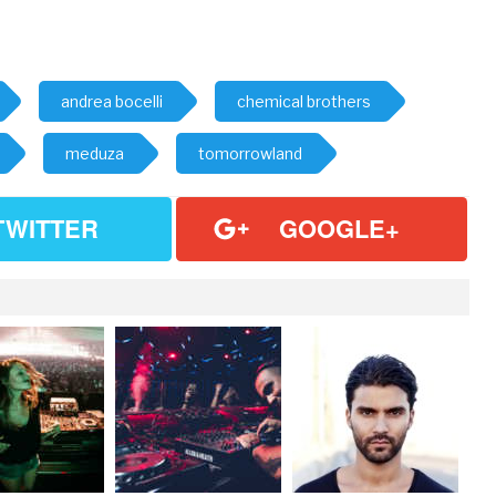
andrea bocelli
chemical brothers
meduza
tomorrowland
TWITTER
GOOGLE+