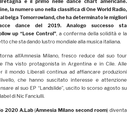
retagna e il primo nelle dance chart americane.
ine, la numero uno nella classifica di One World Radio,
val belga
Tomorrowland
, che ha determinato le migliori
racce dance del 2019. Analogo successo sta
ollow up “
Lose Control”
, a conferma della solidità e la
etto che sta dando lustro mondiale alla musica italiana.
orna all’Amnesia Milano, fresco reduce dal suo tour
 l’ha visto protagonista in Argentina e in Cile. Alle
r il mondo Liberali continua ad affiancare produzioni
 livello, che hanno suscitato interesse e attenzione
nsare al suo EP “Landslide”, uscito lo scorso agosto su
abel di Nic Fanciulli.
io 2020
A.Lab
(
Amnesia Milano second room
) diventa