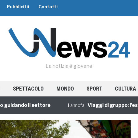
Pubblicità
Contatti
La notizia è giovane
SPETTACOLO
MONDO
SPORT
CULTURA
dando il settore
Viaggi di gruppo: l’esperi
1 annofa