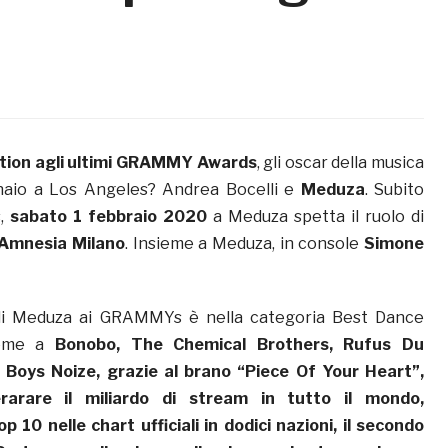
nation agli ultimi GRAMMY Awards
, gli oscar della musica
ennaio a Los Angeles? Andrea Bocelli e
Meduza
. Subito
s,
sabato 1 febbraio 2020
a Meduza spetta il ruolo di
l’Amnesia Milano
. Insieme a Meduza, in console
Simone
di Meduza ai GRAMMYs è nella categoria Best Dance
sieme a
Bonobo
,
The Chemical Brothers
,
Rufus Du
& Boys Noize,
grazie al brano “Piece Of Your Heart”
,
rarare il miliardo di stream in tutto il mondo,
p 10 nelle chart ufficiali in dodici nazioni, il secondo