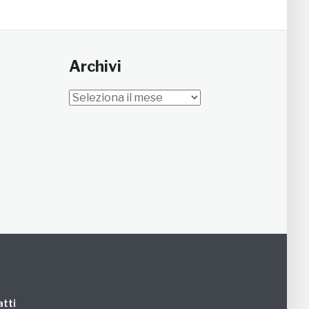
Archivi
Archivi
tti