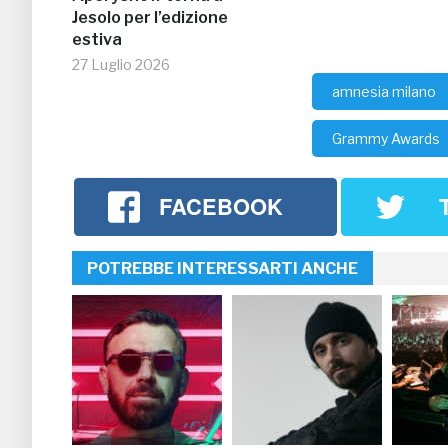
Jesolo per l’edizione
estiva
27 Luglio 2026
amnesia milano
Grammy Awards
FACEBOOK
POTREBBE INTERESSARTI ANCHE