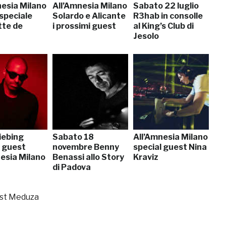
nesia Milano
All’Amnesia Milano
Sabato 22 luglio
speciale
Solardo e Alicante
R3hab in consolle
tte de
i prossimi guest
al King’s Club di
Jesolo
iebing
Sabato 18
All’Amnesia Milano
l guest
novembre Benny
special guest Nina
nesia Milano
Benassi allo Story
Kraviz
di Padova
est Meduza