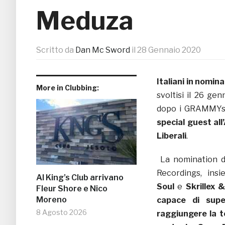
Meduza
Scritto da
Dan Mc Sword
il
28 Gennaio 2020
Italiani in nomi
More in Clubbing:
svoltisi il 26 g
dopo i GRAMMY
special guest al
Liberali
.
La nomination 
Recordings, in
Al King’s Club arrivano
Soul
e
Skrillex 
Fleur Shore e Nico
Moreno
capace di supe
8 Agosto 2026
raggiungere la to