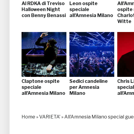
Al RDKA di Treviso
Leon ospite
All’Am
Halloween Night
speciale
ospite 
con Benny Benassi
all’Amnesia Milano
Charlo
Witte
Claptone ospite
Sedici candeline
Chris L
speciale
per Amnesia
specia
all’Amnesia Milano
Milano
all’Am
Home
»
VARIETA'
»
All’Amnesia Milano special gu