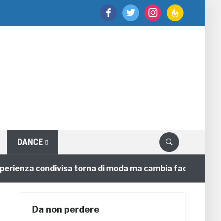
facebook
twitter
instagram
feedburner
DANCE
enza condivisa torna di moda ma cambia faccia
4 ann
Da non perdere