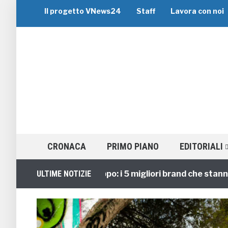
Il progetto VNews24
Staff
Lavora con noi
CRONACA
PRIMO PIANO
EDITORIALI
Viaggi di Gruppo: i 5 migliori brand che stanno gui
ULTIME NOTIZIE