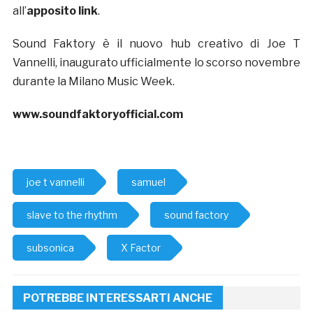
all’
apposito link
.
Sound Faktory è il nuovo hub creativo di Joe T
Vannelli, inaugurato ufficialmente lo scorso novembre
durante la Milano Music Week.
www.soundfaktoryofficial.com
joe t vannelli
samuel
slave to the rhythm
sound factory
subsonica
X Factor
POTREBBE INTERESSARTI ANCHE