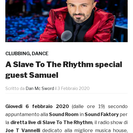
CLUBBING
,
DANCE
A Slave To The Rhythm special
guest Samuel
Scritto da
Dan Mc Sword
il
3 Febbraio 2020
Giovedì 6 febbraio 2020
(dalle ore 19) secondo
appuntamento alla
Sound Room
in
Sound Faktory
per
la
diretta live di Slave To The Rhythm
, il radio show di
Joe T Vannelli
dedicato alla migliore musica house,