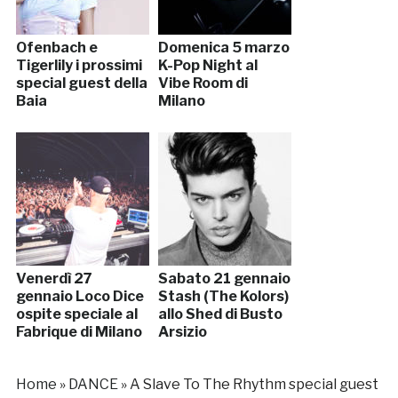
Ofenbach e
Domenica 5 marzo
Tigerlily i prossimi
K-Pop Night al
special guest della
Vibe Room di
Baia
Milano
Venerdì 27
Sabato 21 gennaio
gennaio Loco Dice
Stash (The Kolors)
ospite speciale al
allo Shed di Busto
Fabrique di Milano
Arsizio
Home
»
DANCE
»
A Slave To The Rhythm special guest