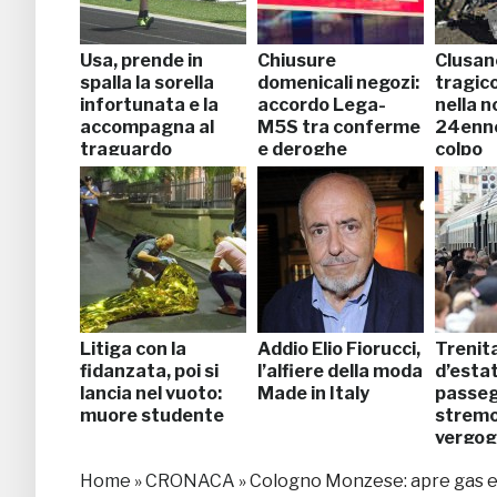
Usa, prende in
Chiusure
Clusan
spalla la sorella
domenicali negozi:
tragic
infortunata e la
accordo Lega-
nella n
accompagna al
M5S tra conferme
24enne
traguardo
e deroghe
colpo
Litiga con la
Addio Elio Fiorucci,
Trenita
fidanzata, poi si
l’alfiere della moda
d’esta
lancia nel vuoto:
Made in Italy
passeg
muore studente
stremo:
vergo
Home
»
CRONACA
»
Cologno Monzese: apre gas e a