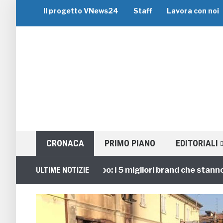
Il progetto VNews24
Staff
Lavora con noi
CRONACA
PRIMO PIANO
EDITORIALI
Viaggi di Gruppo: i 5 migliori brand che stanno guid
ULTIME NOTIZIE