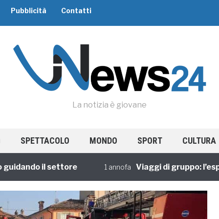
Pubblicità
Contatti
La notizia è giovane
SPETTACOLO
MONDO
SPORT
CULTURA
ando il settore
Viaggi di gruppo: l’esperie
1 annofa