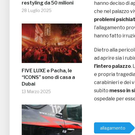
restyling da 50 milioni
hanno deciso di ap
28 Luglio 2025
che nel palazzo viv
problemi psichiat
l’allagamento prov
hanno fatto irruz
Dietro alla pericol
ad aprire sia i rubi
l’intero palazzo
.
FIVE LUXE e Pacha, le
e propria tragedia
“ICONS” sono di casa a
carabinieri e dei v
Dubai
subito
messo in s
13 Marzo 2025
ospedale per ess
allagamento