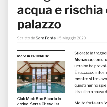
acqua e rischia 
palazzo
Scritto da
Sara Fonte
il
5 Maggio 2020
Sfiorata la traged
More in CRONACA:
Monzese
, comune
ucraina ha provat
È successo intorno
mentre si trovava i
questi hanno spie
idraulico a causa 
Club Med: San Sicario in
Molto forte era l’
o
arrivo, Serre Chevalier