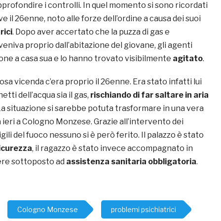
profondire i controlli. In quel momento si sono ricordati
e il 26enne, noto alle forze dell’ordine a causa dei suoi
rici
. Dopo aver accertato che la puzza di gas e
eniva proprio dall’abitazione del giovane, gli agenti
ione a casa sua e lo hanno trovato visibilmente
agitato
.
osa vicenda c’era proprio il 26enne. Era stato infatti lui
netti dell’acqua sia il gas,
rischiando di far saltare in aria
 La situazione si sarebbe potuta trasformare in una vera
 ieri a Cologno Monzese. Grazie all’intervento dei
igili del fuoco nessuno si è però ferito. Il palazzo è stato
icurezza
, il ragazzo è stato invece accompagnato in
ere sottoposto ad
assistenza sanitaria obbligatoria
.
Cologno Monzese
problemi psichiatrici