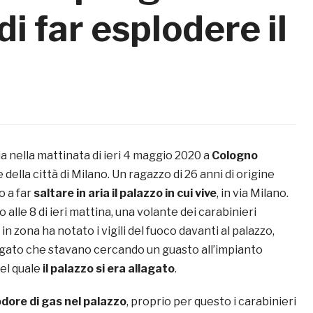
di far esplodere il
ia nella mattinata di ieri 4 maggio 2020 a
Cologno
 della città di Milano. Un ragazzo di 26 anni di origine
o a far
saltare in aria il palazzo in cui vive
, in via Milano.
 alle 8 di ieri mattina, una volante dei carabinieri
n zona ha notato i vigili del fuoco davanti al palazzo,
gato che stavano cercando un guasto all’impianto
del quale
il palazzo si era allagato
.
dore di gas nel palazzo
, proprio per questo i carabinieri