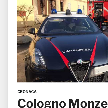
CRONACA
Cologno Monzes