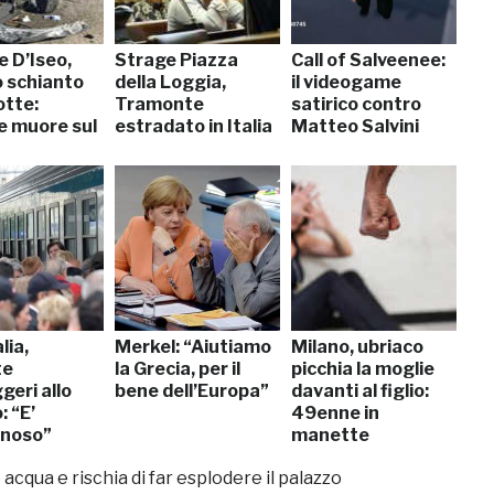
e D’Iseo,
Strage Piazza
Call of Salveenee:
o schianto
della Loggia,
il videogame
otte:
Tramonte
satirico contro
 muore sul
estradato in Italia
Matteo Salvini
lia,
Merkel: “Aiutiamo
Milano, ubriaco
te
la Grecia, per il
picchia la moglie
geri allo
bene dell’Europa”
davanti al figlio:
 “E’
49enne in
gnoso”
manette
cqua e rischia di far esplodere il palazzo