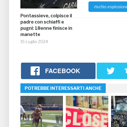
rischio esplosion
Pontassieve, colpisce il
padre con schiaffi e
pugni: 18enne finisce in
manette
15 Luglio 2024
FACEBOOK
POTREBBE INTERESSARTI ANCHE