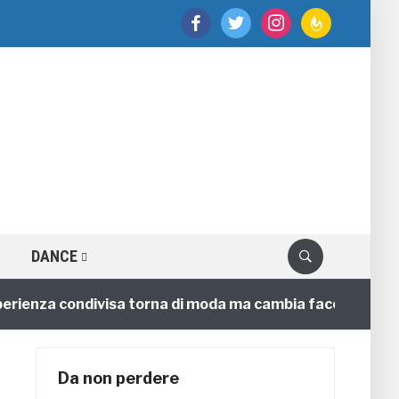
facebook
twitter
instagram
feedburner
DANCE
nza condivisa torna di moda ma cambia faccia
4 anni
Da non perdere