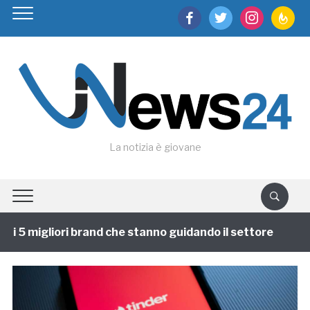
facebook
twitter
instagram
feedburn
La notizia è giovane
 5 migliori brand che stanno guidando il settore
1 a