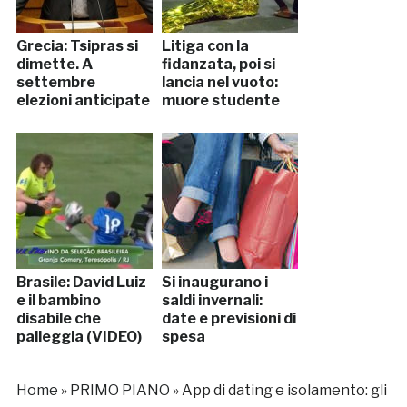
Grecia: Tsipras si
Litiga con la
dimette. A
fidanzata, poi si
settembre
lancia nel vuoto:
elezioni anticipate
muore studente
Brasile: David Luiz
Si inaugurano i
e il bambino
saldi invernali:
disabile che
date e previsioni di
palleggia (VIDEO)
spesa
Home
»
PRIMO PIANO
»
App di dating e isolamento: gli