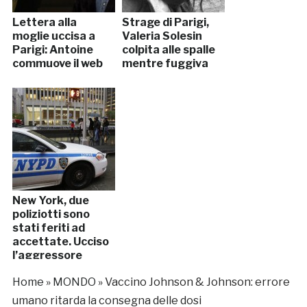
Lettera alla
Strage di Parigi,
moglie uccisa a
Valeria Solesin
Parigi: Antoine
colpita alle spalle
commuove il web
mentre fuggiva
New York, due
poliziotti sono
stati feriti ad
accettate. Ucciso
l’aggressore
Home
»
MONDO
»
Vaccino Johnson & Johnson: errore
umano ritarda la consegna delle dosi