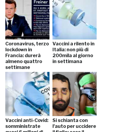
Coronavirus, terzo
Vaccini a rilento in
lockdown in
Italia: non più di
Francia: durerà
200mila al giorno
almeno quattro
in settimana
settimane
Vaccini anti-Covid:
Si schianta con
somministrate
l’auto per uccidere