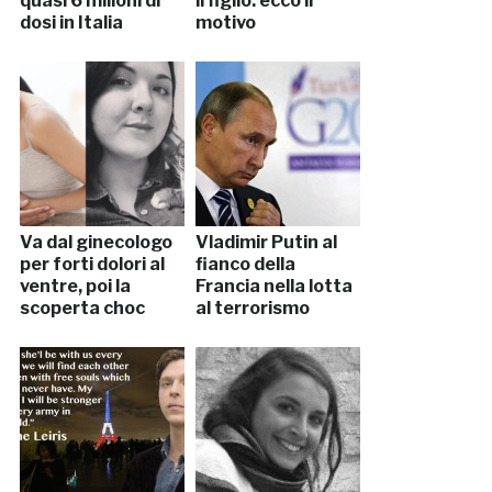
quasi 6 milioni di
il figlio: ecco il
dosi in Italia
motivo
Va dal ginecologo
Vladimir Putin al
per forti dolori al
fianco della
ventre, poi la
Francia nella lotta
scoperta choc
al terrorismo