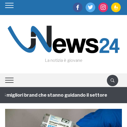
facebook
twitter
instagram
feedburn
La notizia è giovane
 migliori brand che stanno guidando il settore
1 ann