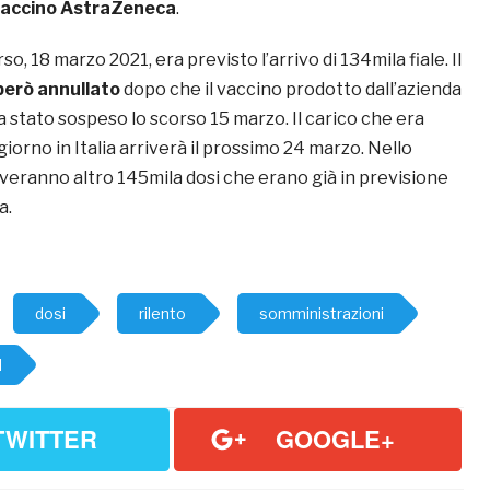
accino AstraZeneca
.
o, 18 marzo 2021, era previsto l’arrivo di 134mila fiale. Il
però annullato
dopo che il vaccino prodotto dall’azienda
 stato sospeso lo scorso 15 marzo. Il carico che era
giorno in Italia arriverà il prossimo 24 marzo. Nello
iveranno altro 145mila dosi che erano già in previsione
a.
dosi
rilento
somministrazioni
d
TWITTER
GOOGLE+