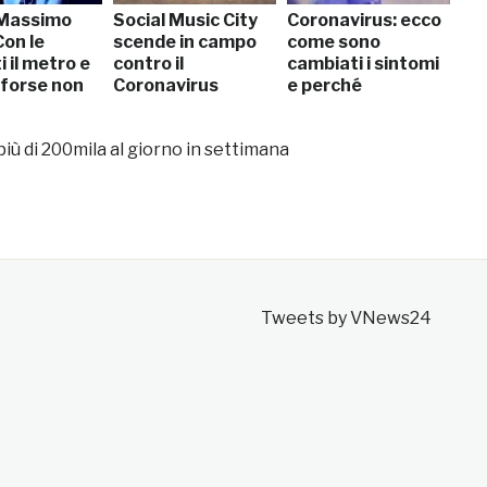
 Massimo
Social Music City
Coronavirus: ecco
Con le
scende in campo
come sono
i il metro e
contro il
cambiati i sintomi
forse non
Coronavirus
e perché
n più di 200mila al giorno in settimana
Tweets by VNews24