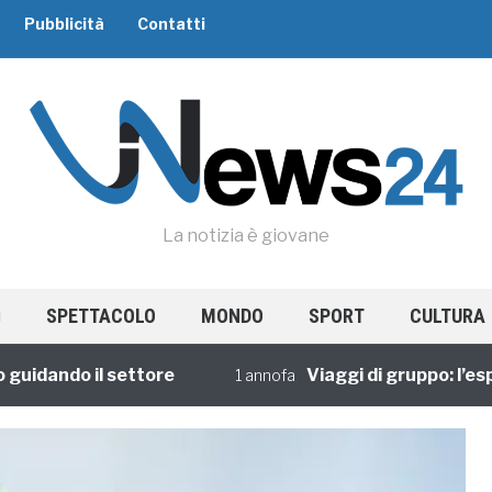
Pubblicità
Contatti
La notizia è giovane
SPETTACOLO
MONDO
SPORT
CULTURA
ando il settore
Viaggi di gruppo: l’esperi
1 annofa