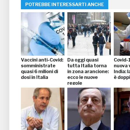
POTREBBE INTERESSARTI ANCHE
Vaccini anti-Covid:
Da oggi quasi
Covid-
somministrate
tutta Italia torna
nuova v
quasi 6 milioni di
in zona arancione:
India: 
dosi in Italia
ecco le nuove
è dopp
regole