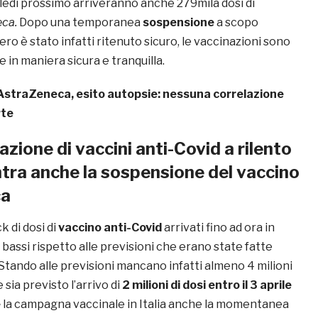
ledì prossimo arriveranno anche 279mila dosi di
eca.
Dopo una temporanea
sospensione
a scopo
iero è stato infatti ritenuto sicuro, le vaccinazioni sono
e in maniera sicura e tranquilla.
AstraZeneca, esito autopsie: nessuna correlazione
rte
zione di vaccini anti-Covid a rilento
’entra anche la sospensione del vaccino
ca
k di dosi di
vaccino anti-Covid
arrivati fino ad ora in
 bassi rispetto alle previsioni che erano state fatte
o. Stando alle previsioni mancano infatti almeno 4 milioni
 sia previsto l’arrivo di
2 milioni di dosi entro il 3 aprile
e
la campagna vaccinale in Italia anche la momentanea