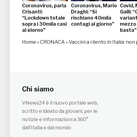
Coronavirus, parla
Coronavirus, Mario
Covid,
Crisanti:
Draghi: “Si
Galli: “
“Lockdown totale
rischiano 40mila
variant
sopra i 30mila casi
contagi al giorno”
mezzo 
al giorno”
basta”
Home
»
CRONACA
»
Vaccini a rilento in Italia: no
Chi siamo
VNews24 è il nuovo portale web,
scritto e ideato da giovani, per le
notizie e informazioni a 360°
dall’Italia e dal mondo