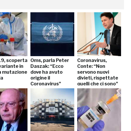
19, scoperta
Oms, parla Peter
Coronavirus,
ariante in
Daszak: “Ecco
Conte: “Non
la mutazione
dove ha avuto
servono nuovi
ia
origine il
divieti, rispettate
Coronavirus”
quelli che ci sono”