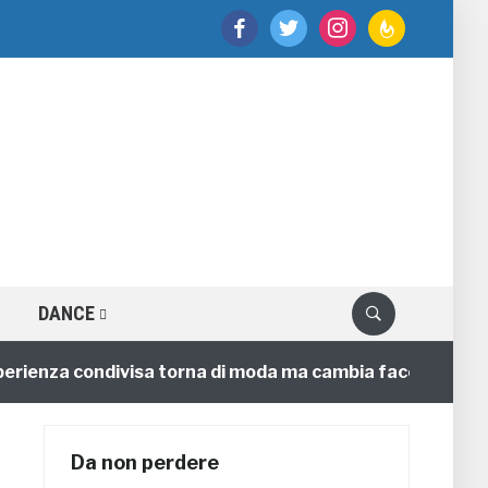
facebook
twitter
instagram
feedburner
DANCE
enza condivisa torna di moda ma cambia faccia
4 anni
Da non perdere