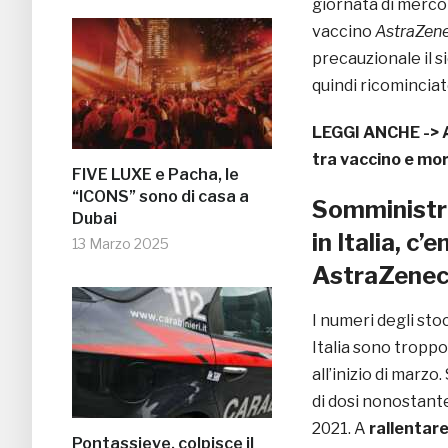
giornata di merco
vaccino
AstraZen
precauzionale il s
quindi ricominciat
LEGGI ANCHE ->
tra vaccino e mo
FIVE LUXE e Pacha, le
“ICONS” sono di casa a
Somministra
Dubai
in Italia, c
13 Marzo 2025
AstraZene
I numeri degli stoc
Italia sono troppo
all’inizio di marz
di dosi nonostante
2021. A
rallentar
Pontassieve, colpisce il