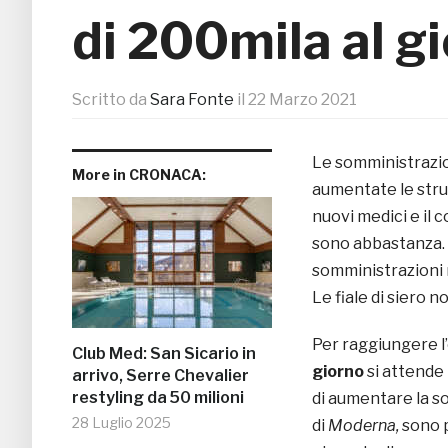
di 200mila al g
Scritto da
Sara Fonte
il
22 Marzo 2021
Le somministrazio
More in CRONACA:
aumentate le strut
nuovi medici e il 
sono abbastanza. A
somministrazioni 
Le fiale di siero n
Per raggiungere l’
Club Med: San Sicario in
giorno
si attende l
arrivo, Serre Chevalier
restyling da 50 milioni
di aumentare la so
28 Luglio 2025
di
Moderna,
sono 