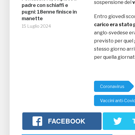
sospensione del
v
padre con schiaffi e
pugni: 18enne finisce in
Entro giovedì scors
manette
carico era stato 
15 Luglio 2024
anglo-svedese era
previsto per quel 
stesso giorno arr
per quella giornat
Coronavirus
Vaccini anti-Covi
FACEBOOK