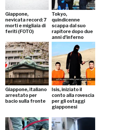
Giappone,
Tokyo,
nevicata record: 7
quindicenne
morti e migliaia di
scappa dal suo
feriti (FOTO)
rapitore dopo due
anni d’inferno
Giappone, italiano
Isis, iniziato il
arrestato per
conto alla rovescia
bacio sulla fronte
per gli ostaggi
giapponesi