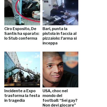
Ciro Esposito, De
Bari, punta la
Santis ha sparato:
pistola in faccia al
lo Stub conferma
pizzaiolo: l’arma si
inceppa
Incidente a Expo
USA, choc nel
trasforma la festa
mondo del
in tragedia
football: “Sei gay?
Non devi giocare”