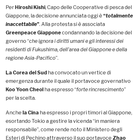
Per
Hiroshi Kishi
, Capo delle Cooperative di pesca del
Giappone, la decisione annunciata oggi è
“
totalmente
inaccettabile
”
. Alla protesta si è associata
Greenpeace Giappone
condannando la decisione del
governo “
che ignora i diritti umani e gli interessi dei
residenti di Fukushima, dell’area del Giappone e della
regione Asia-Pacifico
”.
La Corea del Sud
ha convocato un vertice di
emergenza durante il quale il portavoce governativo
Koo Yoon Cheol
ha espresso “
forte rincrescimento
”
per la scelta.
Anche
la Cina
ha espresso i propri timori al Giappone,
esortando Tokio a gestire la vicenda “in maniera
responsabile”, come rende noto il Ministero degli
Esteri di Pechino attraverso il suo portavoce
Zhao