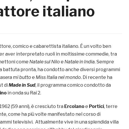
attore italiano
ttore, comico e cabarettista italiano. É un volto ben
 per aver interpretato ruoli in moltissime commedie, tra
anettoni come
Natale sul Nilo
e
Natale in India
. Sempre
la battuta pronta, ha condotto anche diversi programmi
tasera mi butto
e
Miss Italia nel mondo
. Di recente ha
st di
Made in Sud
, il programma comico condotto da
ino
in onda su Rai 2.
1962 (59 anni), è cresciuto tra
Ercolano
e
Portici
, terre
e, come ha più volte manifestato nel corso di
ammi televisivi. Attualmente vive in una splendida villa