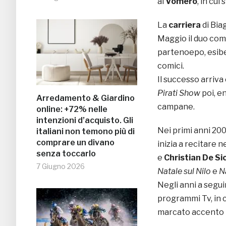
al
Vomero
, in cui
La
carriera
di Bia
Maggio il duo co
partenoepo, esibe
comici.
Il successo arriva
Pirati Show
poi, e
Arredamento & Giardino
campane.
online: +72% nelle
intenzioni d’acquisto. Gli
Nei primi anni 200
italiani non temono più di
comprare un divano
inizia a recitare 
senza toccarlo
e
Christian De Si
7 Giugno 2026
Natale sul Nilo
e
Na
Negli anni a segui
programmi Tv, in c
marcato accento 