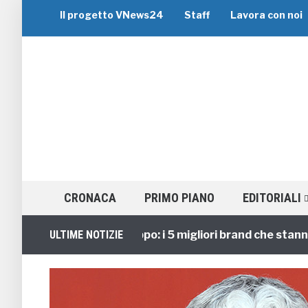
Il progetto VNews24
Staff
Lavora con noi
CRONACA
PRIMO PIANO
EDITORIALI
Viaggi di Gruppo: i 5 migliori brand che stanno guid
ULTIME NOTIZIE