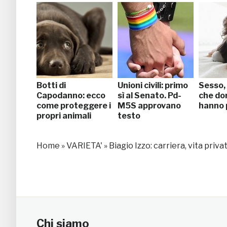
Botti di
Unioni civili: primo
Sesso,
Capodanno: ecco
sì al Senato. Pd-
che do
come proteggere i
M5S approvano
hanno 
propri animali
testo
Home
»
VARIETA'
»
Biagio Izzo: carriera, vita priva
Chi siamo