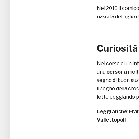
Nel 2018 il comic
nascita del figlio
Curiosità
Nel corso di un’in
una
persona
mol
segno di buon ausp
il segno della cro
letto poggiando pr
Leggi anche
:
Fran
Vallettopoli