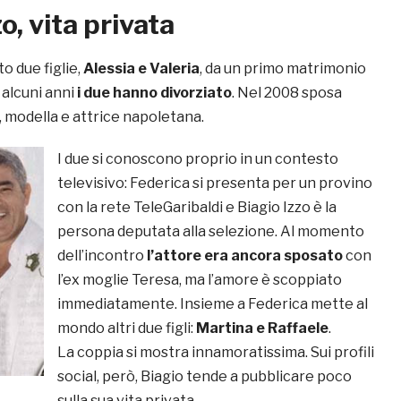
o, vita privata
o due figlie,
Alessia e Valeria
, da un primo matrimonio
 alcuni anni
i
due hanno divorziato
. Nel 2008 sposa
, modella e attrice napoletana.
I due si
conoscono proprio in un contesto
televisivo: Federica si presenta per un provino
con la rete TeleGaribaldi e Biagio Izzo è la
persona deputata alla selezione. Al momento
dell’incontro
l’attore era ancora sposato
con
l’ex moglie Teresa, ma l’amore è scoppiato
immediatamente. Insieme a Federica mette al
mondo altri due figli:
Martina e Raffaele
.
La coppia si mostra innamoratissima. Sui profili
social, però, Biagio tende a pubblicare poco
sulla sua vita privata.