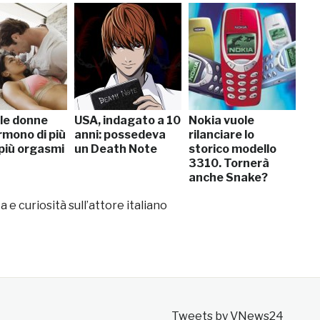
 le donne
USA, indagato a 10
Nokia vuole
rmono di più
anni: possedeva
rilanciare lo
più orgasmi
un Death Note
storico modello
3310. Tornerà
anche Snake?
ta e curiosità sull’attore italiano
Tweets by VNews24