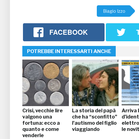
Biagio Izzo
FACEBOOK
POTREBBE INTERESSARTI ANCHE
Crisi, vecchie lire
La storia del papà
Arriva 
valgono una
che ha “sconfitto”
d’ident
fortuna: ecco a
l’autismo del figlio
elettro
quanto e come
viaggiando
le novi
venderle