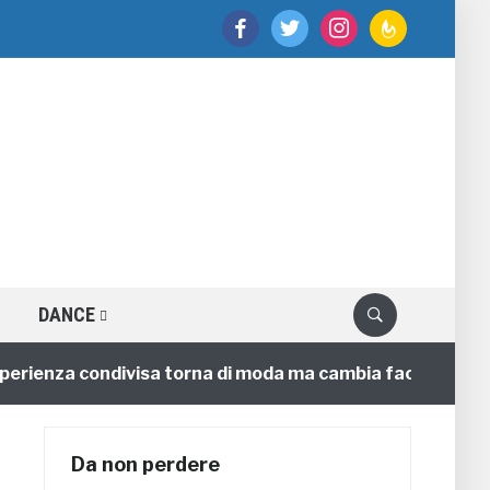
facebook
twitter
instagram
feedburner
DANCE
nza condivisa torna di moda ma cambia faccia
4 anni
Da non perdere