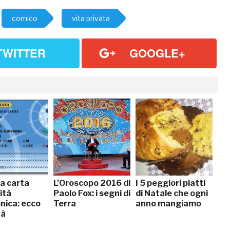
comico
vita privata
TWITTER
GOOGLE+
la carta
L’Oroscopo 2016 di
I 5 peggiori piatti
ità
Paolo Fox: i segni di
di Natale che ogni
nica: ecco
Terra
anno mangiamo
tà