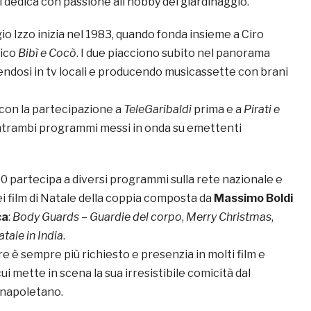
 si dedica con passione all’hobby del giardinaggio.
gio Izzo inizia nel 1983, quando fonda insieme a Ciro
mico
Bibì e Cocò
. I due piacciono subito nel panorama
ndosi in tv locali e producendo musicassette con brani
 con la partecipazione a
TeleGaribaldi
prima e a
Pirati e
ntrambi programmi messi in onda su emettenti
0 partecipa a diversi programmi sulla rete nazionale e
nei film di Natale della coppia composta da
Massimo Boldi
ca
:
Body Guards – Guardie del corpo
,
Merry Christmas
,
tale in India
.
re è sempre più richiesto e presenzia in molti film e
ui mette in scena la sua irresistibile comicità dal
napoletano.