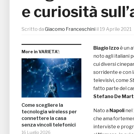
e curiosità sull’
Scritto da
Giacomo Franceschini
il
19 Aprile 2021
Biagio Izzo
è un a
More in VARIETA':
noto agli italiani
cui diversi cinep
sorridente e con 
televisivi, come
S
fatto parte del ca
Stefano De Mart
Come scegliere la
Nato a
Napoli
nel 
tecnologia wireless per
connettere la casa
che ama fortement
senza vincoli telefonici
interviste e progr
16 Luglio 2026