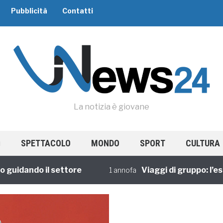
Pubblicità
Contatti
La notizia è giovane
SPETTACOLO
MONDO
SPORT
CULTURA
ando il settore
Viaggi di gruppo: l’esperie
1 annofa