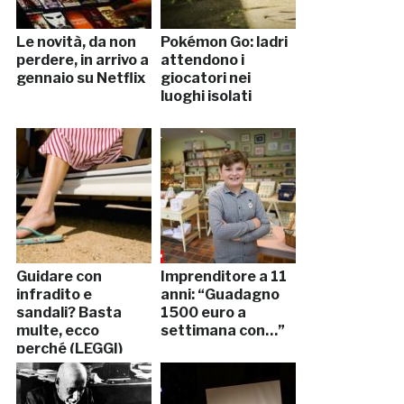
Le novità, da non
Pokémon Go: ladri
perdere, in arrivo a
attendono i
gennaio su Netflix
giocatori nei
luoghi isolati
Guidare con
Imprenditore a 11
infradito e
anni: “Guadagno
sandali? Basta
1500 euro a
multe, ecco
settimana con…”
perché (LEGGI)