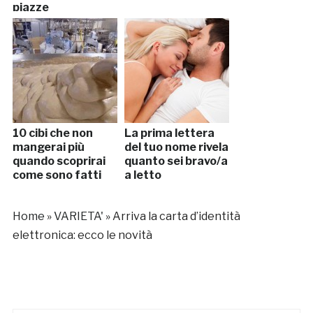
piazze
10 cibi che non
La prima lettera
mangerai più
del tuo nome rivela
quando scoprirai
quanto sei bravo/a
come sono fatti
a letto
Home
»
VARIETA'
»
Arriva la carta d’identità
elettronica: ecco le novità