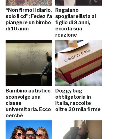
“Non firmo il diario,
Regalano
solo il cd”: Fedez fa
spogliarellista al
piangere un bimbo
figlio di 8 anni,
di 10 anni
ecco la sua
reazione
Bambino autistico
Doggy bag
sconvolge una
obbligatoria in
classe
Italia, raccolte
universitaria. Ecco
oltre 20 mila firme
perchè