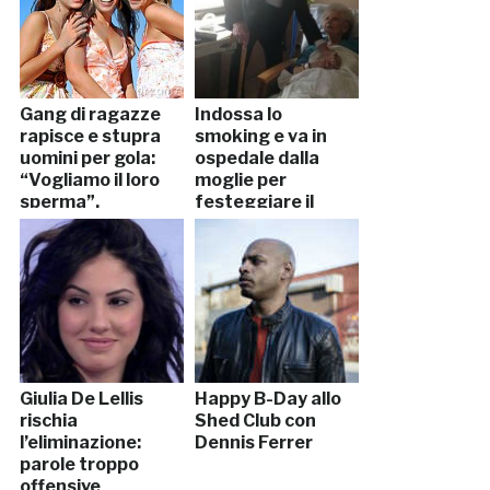
Gang di ragazze
Indossa lo
rapisce e stupra
smoking e va in
uomini per gola:
ospedale dalla
“Vogliamo il loro
moglie per
sperma”.
festeggiare il
Arrestate
57esimo
anniversario
Giulia De Lellis
Happy B-Day allo
rischia
Shed Club con
l’eliminazione:
Dennis Ferrer
parole troppo
offensive