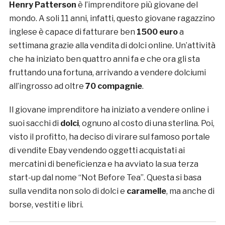
Henry Patterson
è l’imprenditore più giovane del
mondo. A soli 11 anni, infatti, questo giovane ragazzino
inglese è capace di fatturare ben
1500 euro
a
settimana grazie alla vendita di dolci online. Un’attività
che ha iniziato ben quattro anni fa e che ora gli sta
fruttando una fortuna, arrivando a vendere dolciumi
all’ingrosso ad oltre
70 compagnie
.
Il giovane imprenditore ha iniziato a vendere online i
suoi sacchi di
dolci
, ognuno al costo di una sterlina. Poi,
visto il profitto, ha deciso di virare sul famoso portale
di vendite Ebay vendendo oggetti acquistati ai
mercatini di beneficienza e ha avviato la sua terza
start-up dal nome “Not Before Tea”. Questa si basa
sulla vendita non solo di dolci e
caramelle
, ma anche di
borse, vestiti e libri.