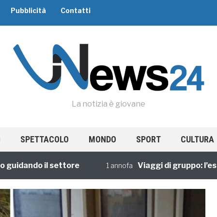
Pubblicità
Contatti
La notizia è giovane
SPETTACOLO
MONDO
SPORT
CULTURA
dando il settore
Viaggi di gruppo: l’esperi
1 annofa