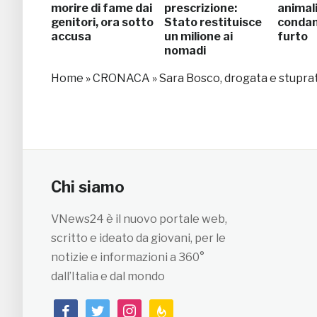
morire di fame dai
prescrizione:
animali
genitori, ora sotto
Stato restituisce
condan
accusa
un milione ai
furto
nomadi
Home
»
CRONACA
»
Sara Bosco, drogata e stuprat
Chi siamo
VNews24 è il nuovo portale web,
scritto e ideato da giovani, per le
notizie e informazioni a 360°
dall’Italia e dal mondo
facebook
twitter
instagram
feedburner