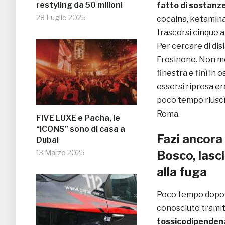
restyling da 50 milioni
fatto di sostanz
28 Luglio 2025
cocaina, ketamina
trascorsi cinque 
Per cercare di dis
Frosinone. Non mo
finestra e finì in
essersi ripresa e
poco tempo riuscì 
Roma.
FIVE LUXE e Pacha, le
“ICONS” sono di casa a
Fazi ancora
Dubai
13 Marzo 2025
Bosco, lasc
alla fuga
Poco tempo dopo si
conosciuto tramit
tossicodipenden