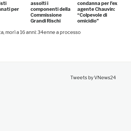
sti
assolti i
condanna per l’ex
nati per
componenti della
agente Chauvin:
Commissione
“Colpevole di
Grandi Rischi
omicidio”
a, morì a 16 anni: 34enne a processo
Tweets by VNews24