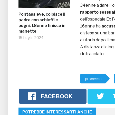
34enne a dare il 
rapporto sessua
Pontassieve, colpisce il
dell’ospedale Ex Fo
padre con schiaffi e
pugni: 18enne finisce in
16enne ha
accusa
manette
distesa su una bar
15 Luglio 2024
aiutarla dopo il m
A distanza di cin
rintracciato.
processo
FACEBOOK
POTREBBE INTERESSARTI ANCHE