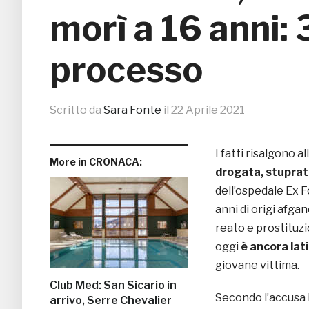
morì a 16 anni:
processo
Scritto da
Sara Fonte
il
22 Aprile 2021
I fatti risalgono a
More in CRONACA:
drogata, stuprata
dell’ospedale Ex F
anni di origi afg
reato e prostituzi
oggi
è ancora lat
giovane vittima.
Club Med: San Sicario in
Secondo l’accusa 
arrivo, Serre Chevalier