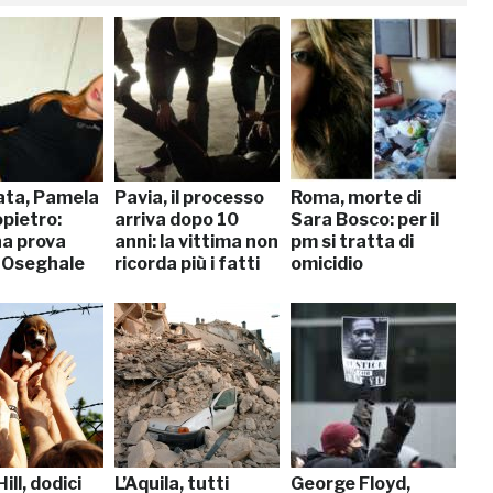
ta, Pamela
Pavia, il processo
Roma, morte di
pietro:
arriva dopo 10
Sara Bosco: per il
a prova
anni: la vittima non
pm si tratta di
 Oseghale
ricorda più i fatti
omicidio
ill, dodici
L’Aquila, tutti
George Floyd,