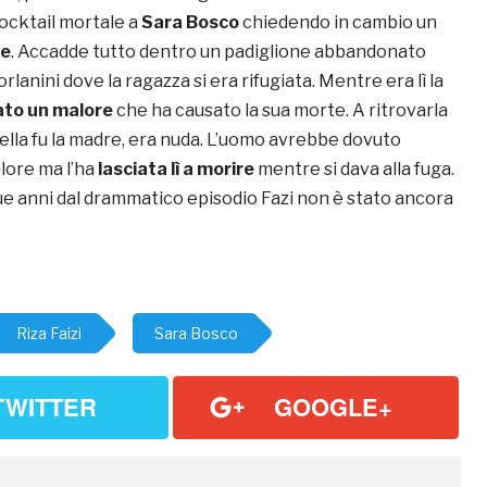
cocktail mortale a
Sara Bosco
chiedendo in cambio un
le
. Accadde tutto dentro un padiglione abbandonato
rlanini dove la ragazza si era rifugiata. Mentre era lì la
to un malore
che ha causato la sua morte. A ritrovarla
ella fu la madre, era nuda. L’uomo avrebbe dovuto
alore ma l’ha
lasciata lì a morire
mentre si dava alla fuga.
que anni dal drammatico episodio Fazi non è stato ancora
Riza Faizi
Sara Bosco
TWITTER
GOOGLE+