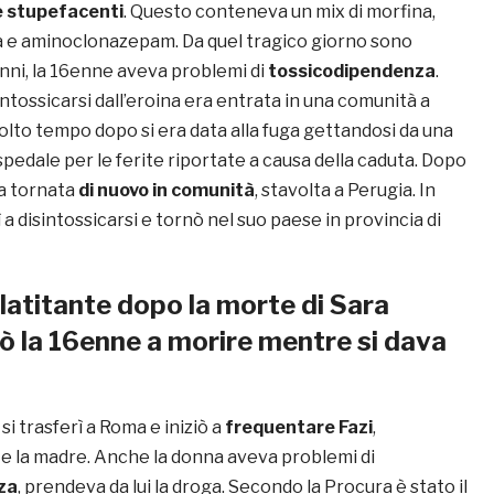
e stupefacenti
. Questo conteneva un mix di morfina,
 e aminoclonazepam. Da quel tragico giorno sono
anni, la 16enne aveva problemi di
tossicodipendenza
.
intossicarsi dall’eroina era entrata in una comunità a
lto tempo dopo si era data alla fuga gettandosi da una
 ospedale per le ferite riportate a causa della caduta. Dopo
ra tornata
di nuovo in comunità
, stavolta a Perugia. In
a disintossicarsi e tornò nel suo paese in provincia di
 latitante dopo la morte di Sara
iò la 16enne a morire mentre si dava
 trasferì a Roma e iniziò a
frequentare Fazi
,
e la madre. Anche la donna aveva problemi di
za
, prendeva da lui la droga. Secondo la Procura è stato il