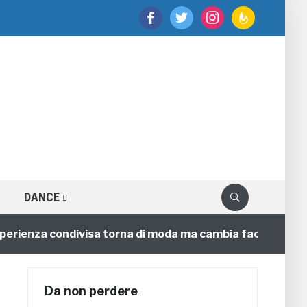
facebook
twitter
instagram
feedburner
DANCE
enza condivisa torna di moda ma cambia faccia
4 ann
Da non perdere