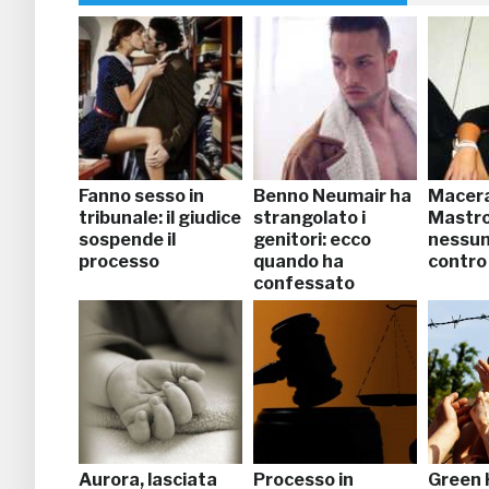
Fanno sesso in
Benno Neumair ha
Macera
tribunale: il giudice
strangolato i
Mastro
sospende il
genitori: ecco
nessun
processo
quando ha
contro
confessato
Aurora, lasciata
Processo in
Green H