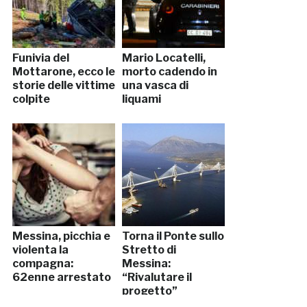
Funivia del
Mario Locatelli,
Mottarone, ecco le
morto cadendo in
storie delle vittime
una vasca di
colpite
liquami
Messina, picchia e
Torna il Ponte sullo
violenta la
Stretto di
compagna:
Messina:
62enne arrestato
“Rivalutare il
progetto”