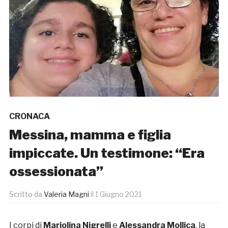
CRONACA
Messina, mamma e figlia
impiccate. Un testimone: “Era
ossessionata”
Scritto da
Valeria Magni
il
1 Giugno 2021
I corpi di
Mariolina Nigrelli
e
Alessandra Mollica
, la