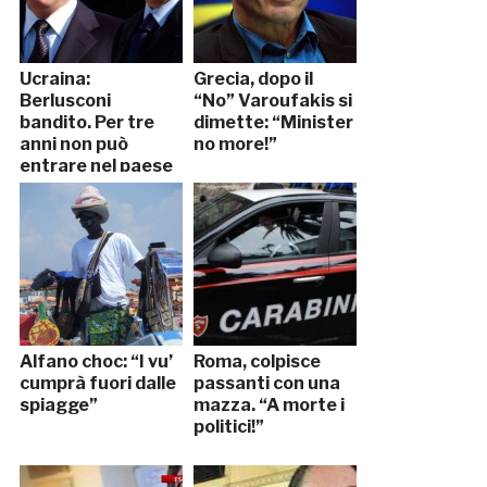
Ucraina:
Grecia, dopo il
Berlusconi
“No” Varoufakis si
bandito. Per tre
dimette: “Minister
anni non può
no more!”
entrare nel paese
Alfano choc: “I vu’
Roma, colpisce
cumprà fuori dalle
passanti con una
spiagge”
mazza. “A morte i
politici!”