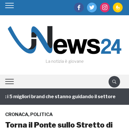
facebook
twitter
instagram
feedburn
La notizia è giovane
i 5 migliori brand che stanno guidando il settore
1 
CRONACA
,
POLITICA
Torna il Ponte sullo Stretto di