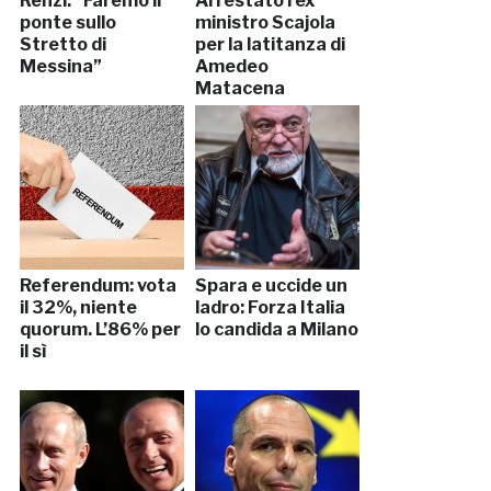
Renzi: “Faremo il
Arrestato l’ex
ponte sullo
ministro Scajola
Stretto di
per la latitanza di
Messina”
Amedeo
Matacena
Referendum: vota
Spara e uccide un
il 32%, niente
ladro: Forza Italia
quorum. L’86% per
lo candida a Milano
il sì