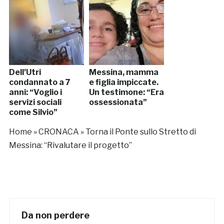
Dell’Utri
Messina, mamma
condannato a 7
e figlia impiccate.
anni: “Voglio i
Un testimone: “Era
servizi sociali
ossessionata”
come Silvio”
Home
»
CRONACA
»
Torna il Ponte sullo Stretto di
Messina: “Rivalutare il progetto”
Da non perdere