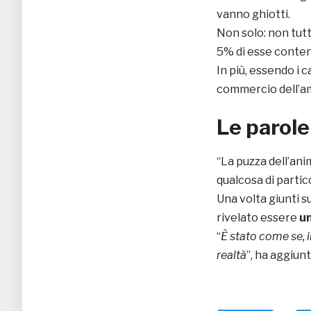
vanno ghiotti.
Non solo: non tutte
5% di esse conteng
In più, essendo i c
commercio dell’am
Le parole
“La puzza dell’ani
qualcosa di partic
Una volta giunti s
rivelato essere
un
“
È stato come se, 
realtà
”, ha aggiunt