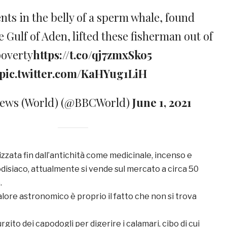
nts in the belly of a sperm whale, found
e Gulf of Aden, lifted these fisherman out of
overty
https://t.co/qj7zmxSko5
pic.twitter.com/KaHYug1LiH
ews (World) (@BBCWorld)
June 1, 2021
lizzata fin dall’antichità come medicinale, incenso e
disiaco, attualmente si vende sul mercato a circa 50
.
alore astronomico è proprio il fatto che non si trova
urgito dei capodogli per digerire i calamari, cibo di cui