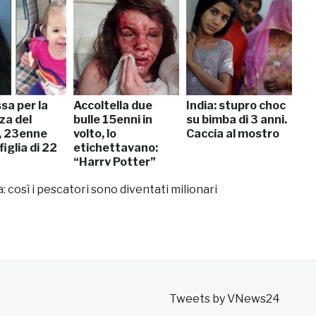
sa per la
Accoltella due
India: stupro choc
za del
bulle 15enni in
su bimba di 3 anni.
, 23enne
volto, lo
Caccia al mostro
figlia di 22
etichettavano:
“Harry Potter”
 così i pescatori sono diventati milionari
Tweets by VNews24