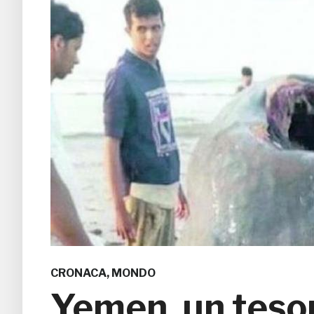
CRONACA
,
MONDO
Yemen, un tesor