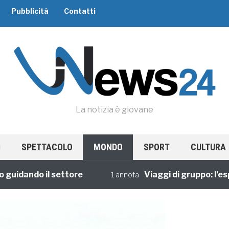
Pubblicità
Contatti
La notizia è giovane
SPETTACOLO
MONDO
SPORT
CULTURA
ando il settore
Viaggi di gruppo: l’esperie
1 annofa