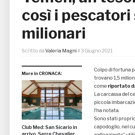
così i pescatori
milionari
Scritto da
Valeria Magni
il
3 Giugno 2021
Colpo di fortuna 
More in CRONACA:
trovano 1,5 milioni
come
riportato d
La carcassa del c
piccola imbarcazio
l’ha notata.
Sono stati proprio
capodoglio, nel cu
Club Med: San Sicario in
arrivo, Serre Chevalier
galleggiante” utili