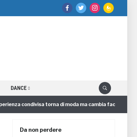
facebook
twitter
instagram
feedburner
DANCE
nza condivisa torna di moda ma cambia faccia
4 anni
Da non perdere