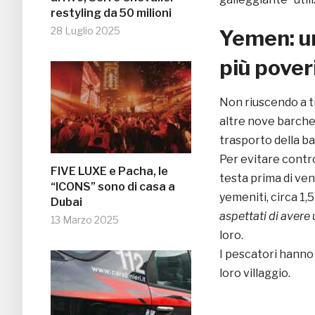
restyling da 50 milioni
28 Luglio 2025
Yemen: un
più pover
Non riuscendo a tr
altre nove barche.
trasporto della ba
Per evitare contr
FIVE LUXE e Pacha, le
testa prima di vend
“ICONS” sono di casa a
yemeniti, circa 1,5 
Dubai
aspettati di avere 
13 Marzo 2025
loro.
I pescatori hanno 
loro villaggio.