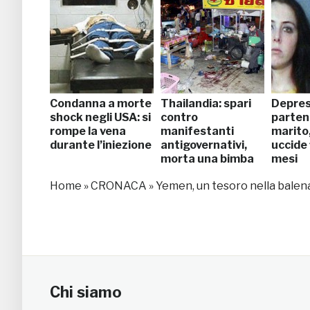
Condanna a morte
Thailandia: spari
Depres
shock negli USA: si
contro
parten
rompe la vena
manifestanti
marito
durante l’iniezione
antigovernativi,
uccide 
morta una bimba
mesi
Home
»
CRONACA
»
Yemen, un tesoro nella balena:
Chi siamo