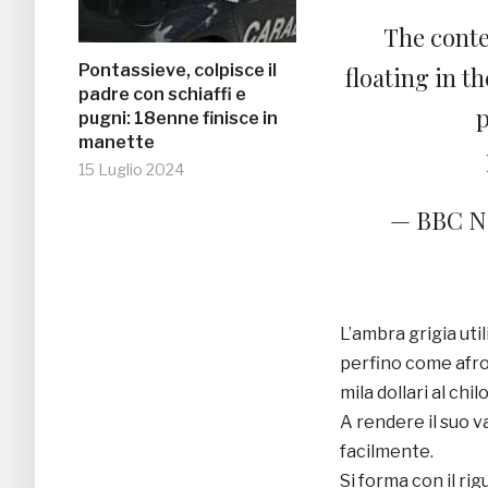
The conte
Pontassieve, colpisce il
floating in th
padre con schiaffi e
p
pugni: 18enne finisce in
manette
15 Luglio 2024
— BBC N
L’ambra grigia uti
perfino come afro
mila dollari al chilo
A rendere il suo v
facilmente.
Si forma con il rig