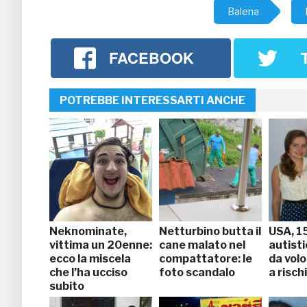
Balena
FACEBOOK
POTREBBE INTERESSARTI ANCHE
Neknominate,
Netturbino butta il
USA, 1
vittima un 20enne:
cane malato nel
autist
ecco la miscela
compattatore: le
da volo
che l’ha ucciso
foto scandalo
a risch
subito