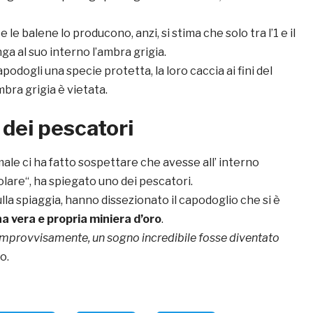
 le balene lo producono, anzi, si stima che solo tra l’1 e il
a al suo interno l’ambra grigia.
apodogli una specie protetta, la loro caccia ai fini del
bra grigia è vietata.
 dei pescatori
male ci ha fatto sospettare che avesse all’ interno
olare“, ha spiegato uno dei pescatori.
ulla spiaggia, hanno dissezionato il capodoglio che si è
a vera e propria miniera d’oro
.
improvvisamente, un sogno incredibile fosse diventato
o.