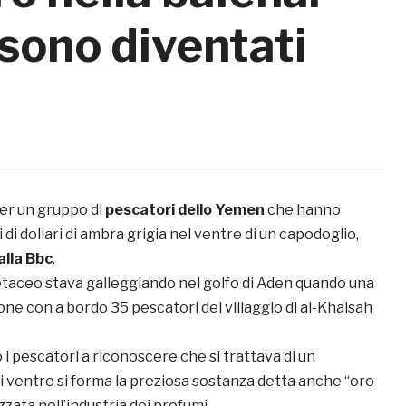
 sono diventati
per un gruppo di
pescatori dello Yemen
che hanno
 di dollari di ambra grigia nel ventre di un capodoglio,
alla Bbc
.
etaceo stava galleggiando nel golfo di Aden quando una
ne con a bordo 35 pescatori del villaggio di al-Khaisah
 i pescatori a riconoscere che si trattava di un
i ventre si forma la preziosa sostanza detta anche “oro
zzata nell’industria dei profumi.