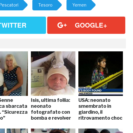
Pescatori
Tesoro
Yemen
TWITTER
GOOGLE+
5enne
Isis, ultima follia:
USA: neonato
ica sbarcata
neonato
smembrato in
. “Sicurezza
fotografato con
giardino, il
io”
bomba e revolver
ritrovamento choc