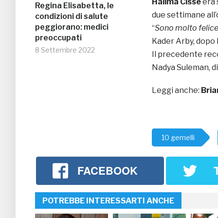
Halima Cisse
era 
Regina Elisabetta, le
due settimane all’
condizioni di salute
peggiorano: medici
“
Sono molto felice
preoccupati
Kader Arby, dopo l
8 Settembre 2022
Il precedente reco
Nadya Suleman, die
Leggi anche:
Bria
10 gemelli
FACEBOOK
POTREBBE INTERESSARTI ANCHE