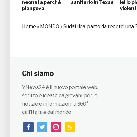
neonata perché
sanitario in Texas
lei lo p
piangeva
violen
Home
»
MONDO
»
Sudafrica, parto da record: una 
Chi siamo
VNews24 è il nuovo portale web,
scritto e ideato da giovani, per le
notizie e informazioni a 360°
dall’Italia e dal mondo
facebook
twitter
instagram
feedburner