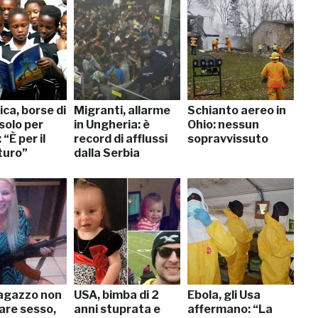
ca, borse di
Migranti, allarme
Schianto aereo in
solo per
in Ungheria: è
Ohio: nessun
 “È per il
record di afflussi
sopravvissuto
turo”
dalla Serbia
ragazzo non
USA, bimba di 2
Ebola, gli Usa
are sesso,
anni stuprata e
affermano: “La