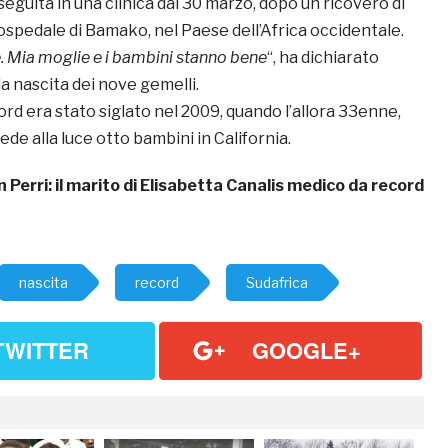
seguita in una clinica dal 30 marzo, dopo un ricovero di
ospedale di Bamako, nel Paese dell’Africa occidentale.
. Mia moglie e i bambini stanno bene
“, ha dichiarato
a nascita dei nove gemelli.
rd era stato siglato nel 2009, quando l’allora 33enne,
de alla luce otto bambini in California.
n Perri: il marito di Elisabetta Canalis medico da record
nascita
record
Sudafrica
TWITTER
GOOGLE+