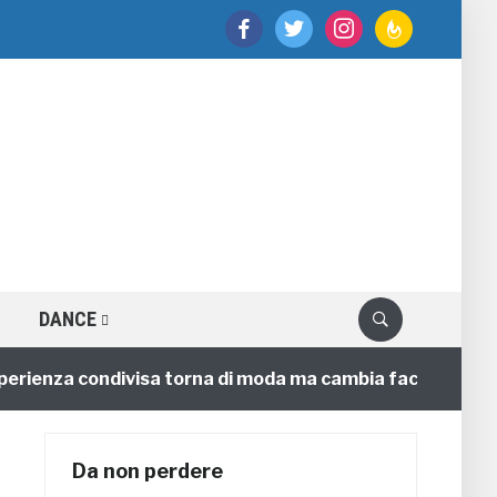
facebook
twitter
instagram
feedburner
DANCE
nza condivisa torna di moda ma cambia faccia
4 anni
Da non perdere