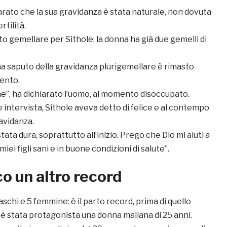
arato che la sua gravidanza è stata naturale, non dovuta
rtilità.
to gemellare per Sithole: la donna ha già due gemelli di
ha saputo della gravidanza plurigemellare è rimasto
ento.
ne”, ha dichiarato l’uomo, al momento disoccupato.
intervista, Sithole aveva detto di felice e al contempo
avidanza.
ata dura, soprattutto all’inizio. Prego che Dio mi aiuti a
 miei figli sani e in buone condizioni di salute”.
o un altro record
aschi e 5 femmine: è il parto record, prima di quello
i è stata protagonista una donna maliana di 25 anni.