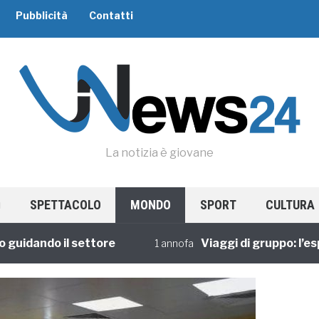
Pubblicità
Contatti
La notizia è giovane
SPETTACOLO
MONDO
SPORT
CULTURA
ando il settore
Viaggi di gruppo: l’esperie
1 annofa