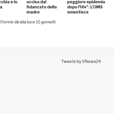
icchia e lo
uccisa dal
peggiore epidemia
ta
fidanzato della
dopo l’Hiv”. L’OMS
madre
smentisce
37enne dà alla luce 10 gemelli
Tweets by VNews24