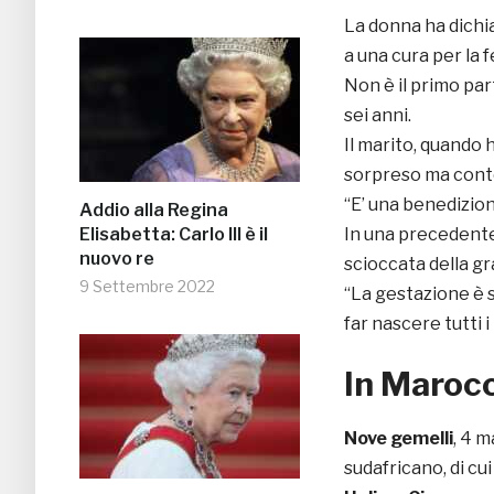
La donna ha dichi
a una cura per la fe
Non è il primo par
sei anni.
Il marito, quando 
sorpreso ma cont
“E’ una benedizio
Addio alla Regina
Elisabetta: Carlo III è il
In una precedente 
nuovo re
scioccata della gr
9 Settembre 2022
“La gestazione è st
far nascere tutti i
In Marocc
Nove gemelli
, 4 m
sudafricano, di cu