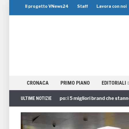
Il progetto VNews24
Staff
Lavora con noi
CRONACA
PRIMO PIANO
EDITORIALI
Viaggi di Gruppo: i 5 migliori brand che stanno guid
ULTIME NOTIZIE