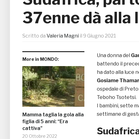
37enne dà alla 
Scritto da
Valeria Magni
il
9 Giugno 2021
Una donna del
Ga
More in MONDO:
battendo il prece
ha dato alla luce 
Gosiame Thamara
ospedale di Pretor
Teboho Tsotetsi.
I bambini, sette m
settimane di gest
Mamma taglia la gola alla
figlia di 5 anni: “Era
cattiva”
Sudafrica
20 Ottobre 2022