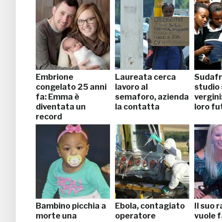
Embrione
Laureata cerca
Sudafri
congelato 25 anni
lavoro al
studio 
fa: Emma è
semaforo, azienda
vergini:
diventata un
la contatta
loro fu
record
Bambino picchia a
Ebola, contagiato
Il suo 
morte una
operatore
vuole f