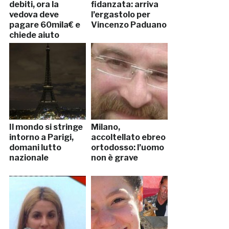
debiti, ora la
fidanzata: arriva
vedova deve
l’ergastolo per
pagare 60mila€ e
Vincenzo Paduano
chiede aiuto
Il mondo si stringe
Milano,
intorno a Parigi,
accoltellato ebreo
domani lutto
ortodosso: l’uomo
nazionale
non è grave