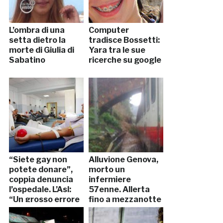
L’ombra di una
Computer
setta dietro la
tradisce Bossetti:
morte di Giulia di
Yara tra le sue
Sabatino
ricerche su google
“Siete gay non
Alluvione Genova,
potete donare”,
morto un
coppia denuncia
infermiere
l’ospedale. L’Asl:
57enne. Allerta
“Un grosso errore
fino a mezzanotte
in buona fede”
(VIDEO, FOTO)