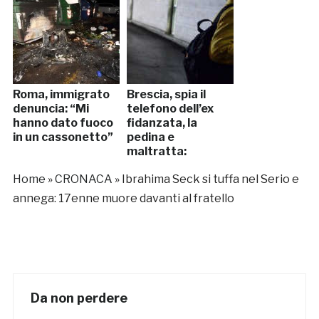
Roma, immigrato
Brescia, spia il
denuncia: “Mi
telefono dell’ex
hanno dato fuoco
fidanzata, la
in un cassonetto”
pedina e
maltratta:
arrestato
Home
»
CRONACA
»
Ibrahima Seck si tuffa nel Serio e
annega: 17enne muore davanti al fratello
Da non perdere