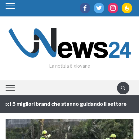
facebook
twitter
instagram
feedburn
La notizia è giovane
 i 5 migliori brand che stanno guidando il settore
1