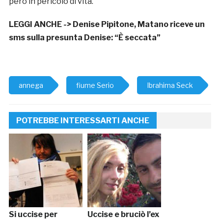
però in pericolo di vita.
LEGGI ANCHE ->
Denise Pipitone, Matano riceve un
sms sulla presunta Denise: “È seccata”
annega
fiume Serio
Ibrahima Seck
POTREBBE INTERESSARTI ANCHE
Si uccise per
Uccise e bruciò l’ex