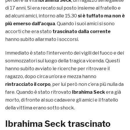
perdere la vita
Ibrahima Seck
, un ragazzo senegalese
di 17 anni. Si era recato sul posto insieme al fratello e
ad alcuni amici, intorno alle 15.30
si è tuffato ma non è
più emerso dall’acqua
. Quando i suoi amici si sono
accorti che era stato
trascinato dalla corrente
hanno subito allarmato i soccorsi.
Immediato è stato l’intervento dei vigili del fuoco e dei
sommozzatori sul luogo della tragica vicenda. Questi
hanno subito avviato le ricerche per ritrovare il
ragazzo, dopo circa un’ora e mezza hanno
rintracciato il corpo
, per lui però non c’era più nulla da
fare. Quando è stato ritrovato
Ibrahima Seck
era già
morto, di fronte al suo cadavere gli amici e il fratello
della vittima erano sotto shock.
Ibrahima Seck trascinato