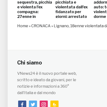
sequestra, picchia
picchiata e
addorm
e violenta l’ex
violentata dall’ex
auto: t
compagna:
fidanzato per
violen
27enne in
giorni: arrestato
dorme
manette
Home
»
CRONACA
»
Lignano, 18enne violentata da
Chi siamo
VNews24 è il nuovo portale web,
scritto e ideato da giovani, per le
notizie e informazioni a 360°
dall’Italia e dal mondo
facebook
twitter
instagram
feedburner