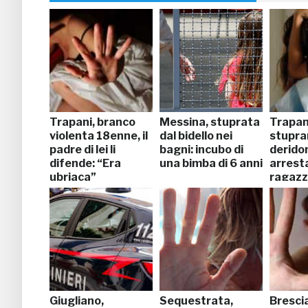
Trapani, branco
Messina, stuprata
Trapani
violenta 18enne, il
dal bidello nei
stupra
padre di lei li
bagni: incubo di
derido
difende: “Era
una bimba di 6 anni
arrest
ubriaca”
ragazz
Giugliano,
Sequestrata,
Brescia