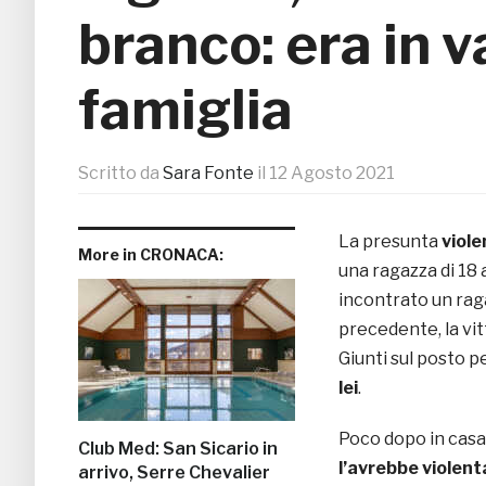
branco: era in 
famiglia
Scritto da
Sara Fonte
il
12 Agosto 2021
La presunta
viol
More in CRONACA:
una ragazza di 18 
incontrato un rag
precedente, la vitt
Giunti sul posto p
lei
.
Poco dopo in casa 
Club Med: San Sicario in
l’avrebbe violent
arrivo, Serre Chevalier