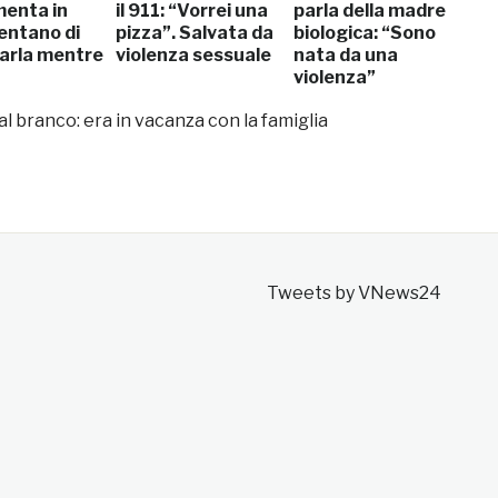
enta in
il 911: “Vorrei una
parla della madre
entano di
pizza”. Salvata da
biologica: “Sono
tarla mentre
violenza sessuale
nata da una
violenza”
l branco: era in vacanza con la famiglia
Tweets by VNews24