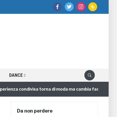
facebook
twitter
instagram
feedburner
DANCE
enza condivisa torna di moda ma cambia faccia
4 ann
Da non perdere