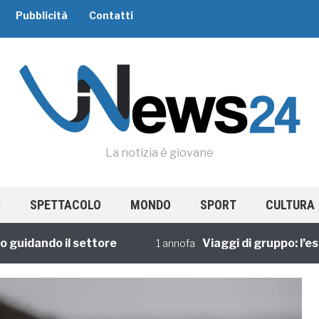
Pubblicità
Contatti
La notizia è giovane
SPETTACOLO
MONDO
SPORT
CULTURA
dando il settore
Viaggi di gruppo: l’esperi
1 annofa