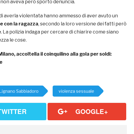
e non aveva però sporto denuncia.
i di averla violentata hanno ammesso di aver avuto un
e con la ragazza
, secondo la loro versione dei fatti però
e
. La polizia indaga per cercare di chiarire come siano
zza le cose.
Milano, accoltella il coinquilino alla gola per soldi:
e
Lignano Sabbiadoro
violenza sessuale
TWITTER
GOOGLE+