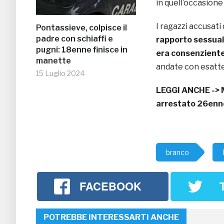
in quell’occasion
I ragazzi accusat
Pontassieve, colpisce il
padre con schiaffi e
rapporto sessual
pugni: 18enne finisce in
era consenzient
manette
andate con esatte
15 Luglio 2024
LEGGI ANCHE ->
arrestato 26enn
branco
FACEBOOK
POTREBBE INTERESSARTI ANCHE