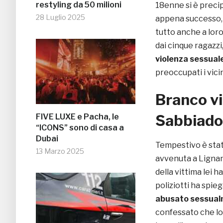
restyling da 50 milioni
18enne si è preci
28 Luglio 2025
appena successo, 
tutto anche a loro
dai cinque ragazzi
violenza sessual
preoccupati i vicin
Branco v
Sabbiador
FIVE LUXE e Pacha, le
“ICONS” sono di casa a
Dubai
Tempestivo è stato
13 Marzo 2025
avvenuta a Lignan
della vittima lei h
poliziotti ha spie
abusato sessualm
confessato che lo 