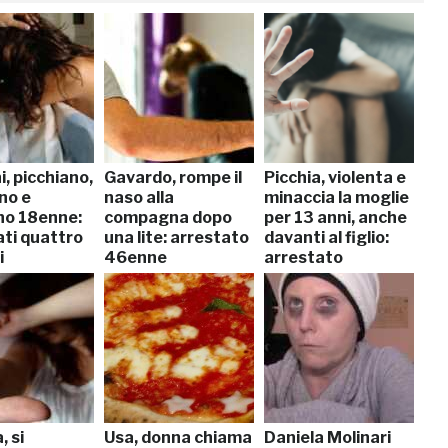
, picchiano,
Gavardo, rompe il
Picchia, violenta e
no e
naso alla
minaccia la moglie
no 18enne:
compagna dopo
per 13 anni, anche
ati quattro
una lite: arrestato
davanti al figlio:
i
46enne
arrestato
, si
Usa, donna chiama
Daniela Molinari