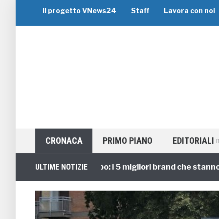
Il progetto VNews24
Staff
Lavora con noi
CRONACA
PRIMO PIANO
EDITORIALI
Viaggi di Gruppo: i 5 migliori brand che stanno guid
ULTIME NOTIZIE