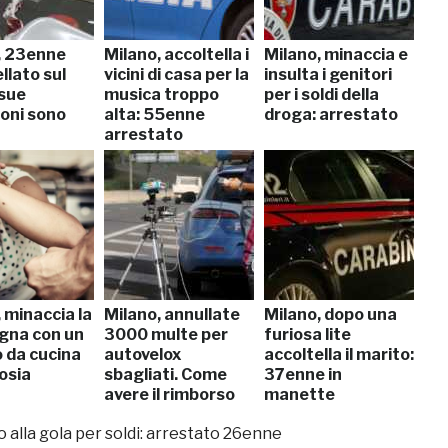
, 23enne
Milano, accoltella i
Milano, minaccia e
llato sul
vicini di casa per la
insulta i genitori
 sue
musica troppo
per i soldi della
ioni sono
alta: 55enne
droga: arrestato
arrestato
 minaccia la
Milano, annullate
Milano, dopo una
na con un
3000 multe per
furiosa lite
o da cucina
autovelox
accoltella il marito:
osia
sbagliati. Come
37enne in
avere il rimborso
manette
no alla gola per soldi: arrestato 26enne