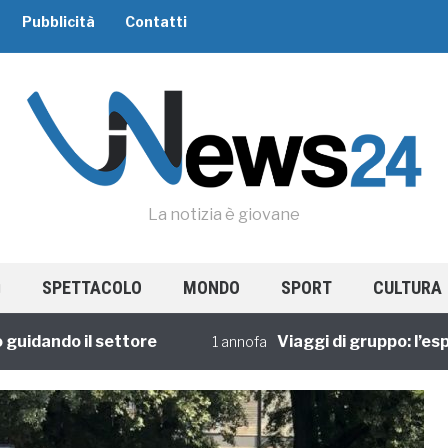
Pubblicità
Contatti
La notizia è giovane
SPETTACOLO
MONDO
SPORT
CULTURA
ando il settore
Viaggi di gruppo: l’esperie
1 annofa