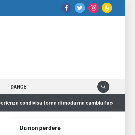
facebook
twitter
instagram
feedburner
DANCE
nza condivisa torna di moda ma cambia faccia
4 anni
Da non perdere