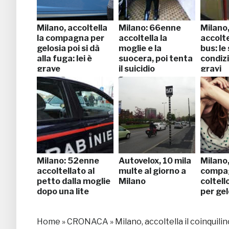
Milano, accoltella
Milano: 66enne
Milano
la compagna per
accoltella la
accolte
gelosia poi si dà
moglie e la
bus: le
alla fuga: lei è
suocera, poi tenta
condiz
grave
il suicidio
gravi
Milano: 52enne
Autovelox, 10 mila
Milano,
accoltellato al
multe al giorno a
compag
petto dalla moglie
Milano
coltell
dopo una lite
per gel
Home
»
CRONACA
»
Milano, accoltella il coinquili