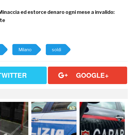
Minaccia ed estorce denaro ogni mese a invalido:
te
Milano
soldi
TWITTER
GOOGLE+