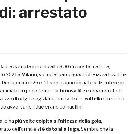
ldi: arrestato
da
è avvenuta intorno alle 8:30 di questa mattina,
to 2021 a
Milano
, vicino al parco giochi di Piazza Insubria
. Due uomini di 26 e 41 anni hanno iniziato a discutere in
animata. In poco tempo la
furiosa lite
è degenerata. Il
gazzo di origine egiziana, ha uscito un
coltello
da cucina
 suo avversario, i due erano coinquilini.
a lo ha
più volte colpito all’altezza della gola
,
erato dell’arma e si è
dato alla fuga
. Sembra che la