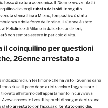
igio fosse di natura economica. Il 26enne aveva infatti
nquilino di avergli
rubato dei soldi
. In seguito
vvenuta stamattina a Milano, tempestivo è stato
ambulanza e delle forze dell’ordine. Il 41enne è stato
al Policlinico di Milano in delicate condizioni,
rò non sembra essere in pericolo di vita.
 il coinquilino per questioni
he, 26enne arrestato a
le indicazioni di un testimone che ha visto il 26enne darsi
ti sono riusciti poco dopo a rintracciare l’aggressore. I
o trovato all’interno dell’appartamento in cui viveva
. Aveva nascosto i vestiti sporchi di sangue dentro una
 è stato
arrestato
con l’accusa di
tentato omicidio
.