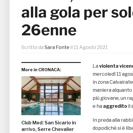
alla gola per so
26enne
Scritto da
Sara Fonte
il
11 Agosto 2021
La
violenta vicen
More in CRONACA:
mercoledì 11 agos
in zona Calvairate
maniera alquanto 
più giovane, un ra
e ha
aggredito
il
In preda alla rabbi
Club Med: San Sicario in
dopodiché si è lib
arrivo, Serre Chevalier