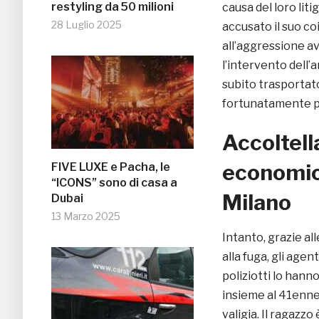
restyling da 50 milioni
causa del loro lit
28 Luglio 2025
accusato il suo coi
all’aggressione a
l’intervento dell’
subito trasportato 
fortunatamente pe
Accoltella
economic
FIVE LUXE e Pacha, le
“ICONS” sono di casa a
Milano
Dubai
13 Marzo 2025
Intanto, grazie al
alla fuga, gli agen
poliziotti lo hann
insieme al 41enne
valigia. Il ragazzo