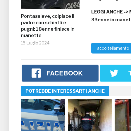
LEGGI ANCHE ->
Pontassieve, colpisce il
33enne in manet
padre con schiaffi e
pugni: 18enne finisce in
manette
15 Luglio 2024
accoltellamento
FACEBOOK
POTREBBE INTERESSARTI ANCHE