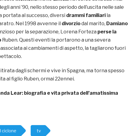
degli anni ’90, nello stesso periodo dell’uscita nelle sale
va portata al successo, diversi
drammi familiari
la
aratro. Nel 1998 avvenne il
divorzio
dal marito,
Damiano
enzioso per la separazione, Lorena Forteza
perse la
o
Ruben. Questi eventi la portarono a una severa
associata ai cambiamenti di aspetto, la tagliarono fuori
pettacolo.
è ritirata dagli schermi e vive in Spagna, ma torna spesso
isita al figlio Ruben, ormai 22ennei.
da Lear: biografia e vita privata dell’amatissima
Il ciclone
tv