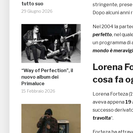
tutto suo
stringente, prese 
29 Giugno 2026
Dopo alcuni anni
Nel 2004 la part
perfetto
, nel qua
un programma di a
mondo è meravigl
Lorena Fo
“Way of Perfection”, il
cosa fa o
nuovo album dei
Primaluce
15 Febbraio 2026
Lorena Forteza (19
aveva appena
19 
successo derivato d
travolta
“.
Forteza ha attra