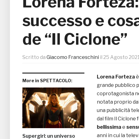
Lorena Forteza:
successo e cosa
de “Il Ciclone”
Scritto da
Giacomo Franceschini
il
25 Agosto 202
Lorena Forteza
è
More in SPETTACOLO:
grande pubblico pr
coprotagonista 
notata proprio dal
una pubblicità te
dal film Il Ciclone
bellissima
e
sens
anni in cui la tel
Supergirl: un universo