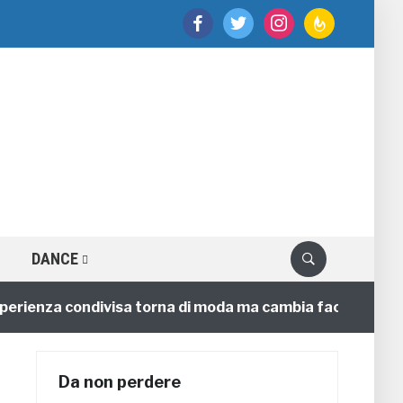
facebook
twitter
instagram
feedburner
DANCE
enza condivisa torna di moda ma cambia faccia
4 ann
Da non perdere