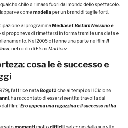
qualche chilo e rimase fuori dal mondo dello spettacolo.
 riapparve come
modella
per un brand di taglie forti.
ecipazione al programma
Mediaset
Bisturi! Nessuno è
le si proponeva di rimettersi in forma tramite una dieta e
llenamento. Nel 2005 ottenne una parte nel film
Il
ioso
, nel ruolo di
Elena Martinez
.
rteza: cosa le è successo e
ggi
79), l’attrice nata
Bogotà
che ai tempi de Il Ciclone
anni
, ha raccontato di essersi sentita travolta dal
al film: “
Ero appena una ragazzina e il successo mi ha
versato
momenti
molto
difficili
nel corso della sua vita.