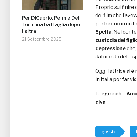
Proprio sul finire 
del film che l’ave
Per DiCaprio, Penn e Del
portarono in un b
Toro una battaglia dopo
l’altra
Spelta
. Nel cont
21 Settembre 2025
custodia del figli
depressione
che, 
dal mondo dello s
Oggi l’attrice si 
in Italia per far v
Leggi anche:
Aman
diva
gossip