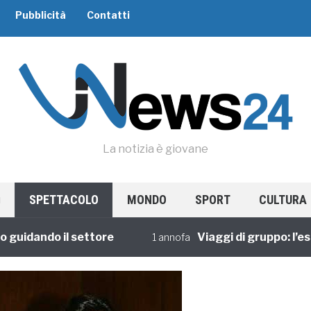
Pubblicità
Contatti
La notizia è giovane
SPETTACOLO
MONDO
SPORT
CULTURA
dando il settore
Viaggi di gruppo: l’esperi
1 annofa