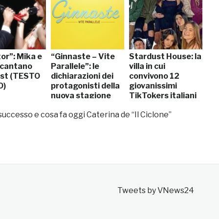
or”: Mika e
“Ginnaste – Vite
Stardust House: la
 cantano
Parallele”: le
villa in cui
st (TESTO
dichiarazioni dei
convivono 12
O)
protagonisti della
giovanissimi
nuova stagione
TikTokers italiani
successo e cosa fa oggi Caterina de “Il Ciclone”
Tweets by VNews24