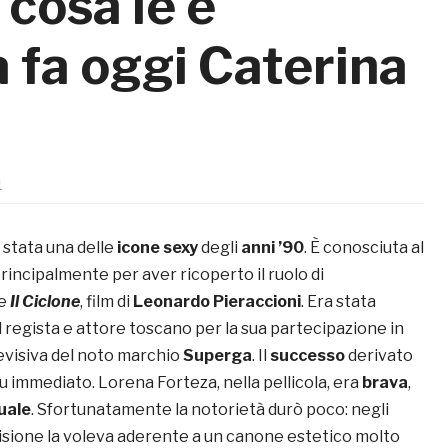
 cosa le è
 fa oggi Caterina
1
 stata una delle
icone sexy
degli
anni ’90
. È conosciuta al
incipalmente per aver ricoperto il ruolo di
ne
Il Ciclone
, film di
Leonardo Pieraccioni
. Era stata
 regista e attore toscano per la sua partecipazione in
levisiva del noto marchio
Superga
. Il
successo
derivato
 fu immediato. Lorena Forteza, nella pellicola, era
brava
,
uale
. Sfortunatamente la notorietà durò poco: negli
evisione la voleva aderente a un canone estetico molto