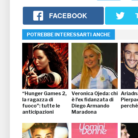
FACEBOOK
POTREBBE INTERESSARTI ANCHE
“Hunger Games 2,
Veronica Ojeda: chi
Ariadn
la ragazza di
è l’ex fidanzata di
Pierpao
fuoco”: tutte le
Diego Armando
perché 
anticipazioni
Maradona