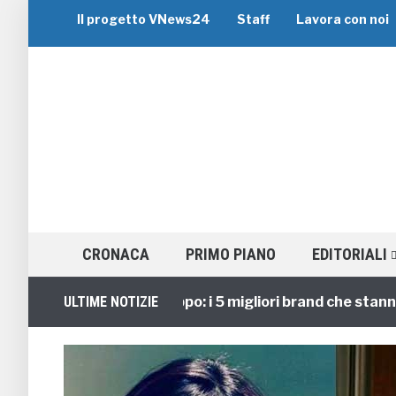
Il progetto VNews24
Staff
Lavora con noi
CRONACA
PRIMO PIANO
EDITORIALI
Viaggi di Gruppo: i 5 migliori brand che stanno gui
ULTIME NOTIZIE