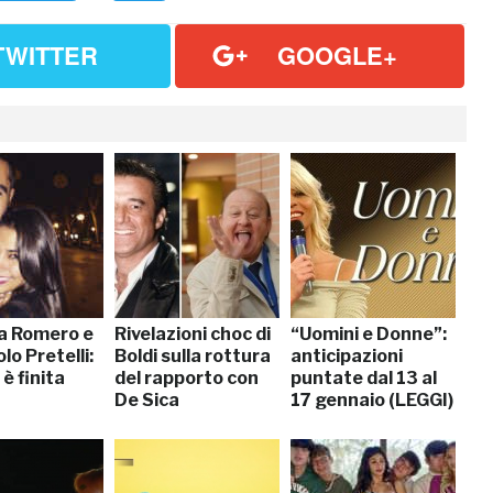
TWITTER
GOOGLE+
a Romero e
Rivelazioni choc di
“Uomini e Donne”:
lo Pretelli:
Boldi sulla rottura
anticipazioni
è finita
del rapporto con
puntate dal 13 al
De Sica
17 gennaio (LEGGI)