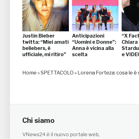
Justin Bieber
Anticipazioni
“X Fact
twitta: “Miei amati
“Uomini e Donne”:
Chiara
beliebers, è
Anna è vicina alla
Stardu
ufficiale, mi ritiro”
scelta
e VIDE
Home
»
SPETTACOLO
»
Lorena Forteza: cosa le è 
Chi siamo
VNews24 è il nuovo portale web,