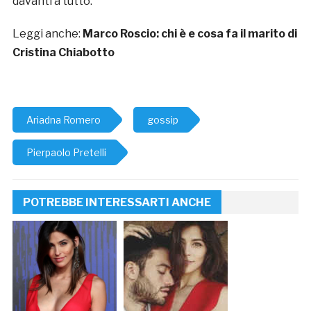
davanti a tutto.
Leggi anche:
Marco Roscio: chi è e cosa fa il marito di
Cristina Chiabotto
Ariadna Romero
gossip
Pierpaolo Pretelli
POTREBBE INTERESSARTI ANCHE