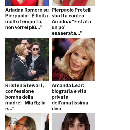
Ariadna Romero su
Pierpaolo Pretelli
Pierpaolo: “È finita
sbotta contro
molto tempo fa,
Ariadna: “È stata
non vorrei più…”
un po’
esagerata…”
Kristen Stewart,
Amanda Lear:
confessione
biografia e vita
bomba della
privata
madre: “Mia figlia
dell’amatissima
è…”
diva