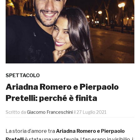
SPETTACOLO
Ariadna Romero e Pierpaolo
Pretelli: perché è finita
Scritto da
Giacomo Franceschini
il
27 Luglio 2021
La storia d’amore tra
Ariadna Romero e Pierpaolo
Pretelli
è stata una vera favola. I fan erano in visibilio, i