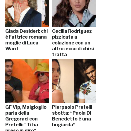
Giada Desideri: chi
Cecilia Rodriguez
è l’attrice romana
pizzicata a
moglie di Luca
colazione con un
Ward
altro: ecco di chi si
tratta
GF Vip, Malgioglio
Pierpaolo Pretelli
parla della
sbotta: “Paola Di
Gregoraci con
Benedetto è una
Pretelli: “Ti ha
bugiarda”
preso in giro”