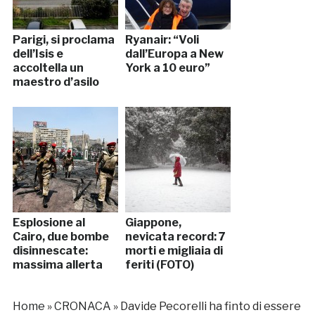
Parigi, si proclama
Ryanair: “Voli
dell’Isis e
dall’Europa a New
accoltella un
York a 10 euro”
maestro d’asilo
Esplosione al
Giappone,
Cairo, due bombe
nevicata record: 7
disinnescate:
morti e migliaia di
massima allerta
feriti (FOTO)
Home
»
CRONACA
»
Davide Pecorelli ha finto di essere