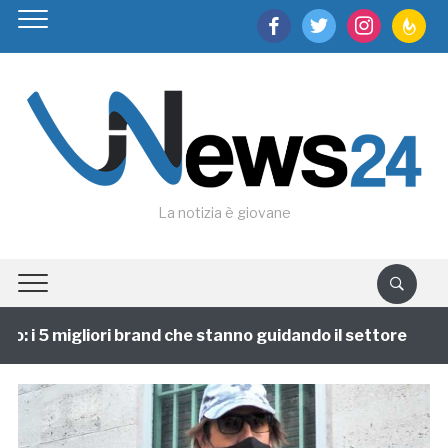
facebook
twitter
instagram
feedburn
La notizia è giovane
 i 5 migliori brand che stanno guidando il settore
1