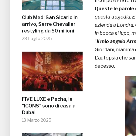
Il corpo è stato t
Queste le parole 
questa tragedia. E’
Club Med: San Sicario in
arrivo, Serre Chevalier
azienda a Londra.
restyling da 50 milioni
in bocca al lupo, 
28 Luglio 2025
“
Il mio angelo Ar
Giordani, mamma d
L’autopsia che sar
decesso.
FIVE LUXE e Pacha, le
“ICONS” sono di casa a
Dubai
13 Marzo 2025