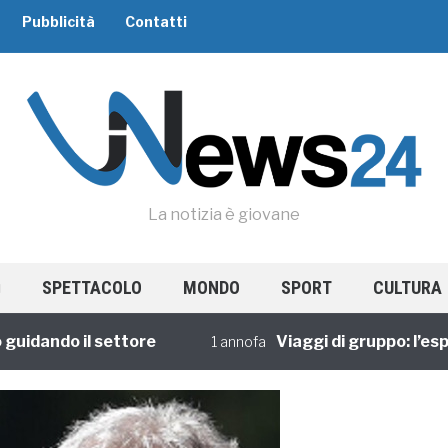
Pubblicità
Contatti
La notizia è giovane
SPETTACOLO
MONDO
SPORT
CULTURA
ndo il settore
Viaggi di gruppo: l’esperien
1 annofa