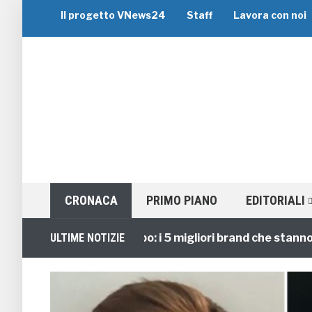
Il progetto VNews24
Staff
Lavora con noi
CRONACA
PRIMO PIANO
EDITORIALI
Viaggi di Gruppo: i 5 migliori brand che stanno guida
ULTIME NOTIZIE