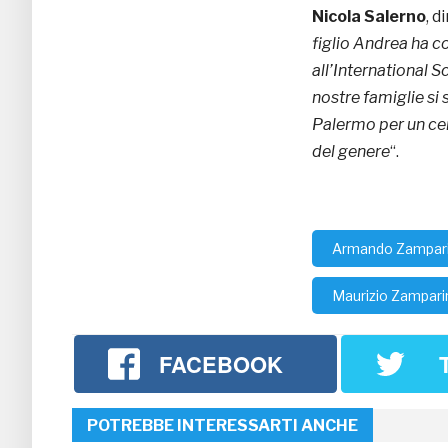
Nicola Salerno
, 
figlio Andrea ha 
all’International S
nostre famiglie si
Palermo per un cer
del genere
“.
Armando Zampari
Maurizio Zampari
FACEBOOK
POTREBBE INTERESSARTI ANCHE