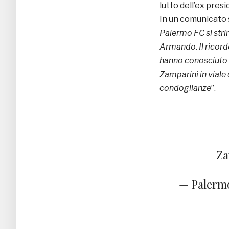
lutto dell’ex pres
In un comunicato s
Palermo FC si stri
Armando. Il ricordo
hanno conosciuto e
Zamparini in viale d
condoglianze
”.
Za
— Palermo