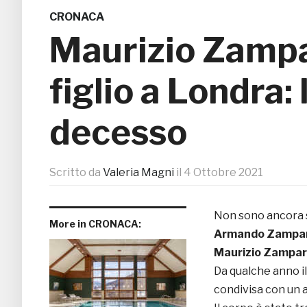
CRONACA
Maurizio Zampar
figlio a Londra:
decesso
Scritto da
Valeria Magni
il
4 Ottobre 2021
Non sono ancora s
More in CRONACA:
Armando Zampar
Maurizio Zampar
Da qualche anno il
condivisa con un 