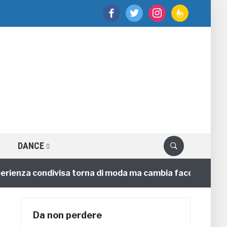
facebook
twitter
instagram
feedburner
DANCE
za condivisa torna di moda ma cambia faccia
4 annifa
Da non perdere