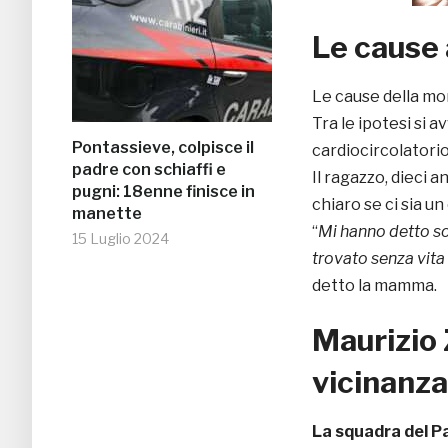
Le cause 
Le cause della mo
Tra le ipotesi si a
Pontassieve, colpisce il
cardiocircolatorio
padre con schiaffi e
Il ragazzo, dieci 
pugni: 18enne finisce in
chiaro se ci sia u
manette
“
Mi hanno detto s
15 Luglio 2024
trovato senza vita
detto la mamma.
Maurizio 
vicinanza
La squadra del P