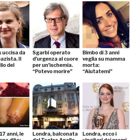
x uccisa da
Sgarbi operato
Bimbo di 3 anni
azista. Il
d’urgenza al cuore
veglia su mamma
io del
per un’ischemia.
morta:
“Potevo morire”
“Aiutatemi”
17 anni, le
Londra, balconata
Londra, ecco i