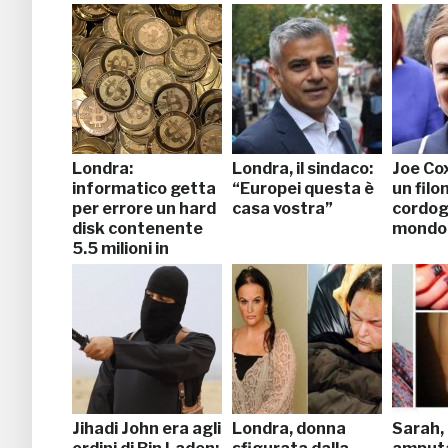
Londra:
Londra, il sindaco:
Joe Co
informatico getta
“Europei questa è
un filon
per errore un hard
casa vostra”
cordogl
disk contenente
mondo
5,5 milioni in
bitcoin
Jihadi John era agli
Londra, donna
Sarah, 