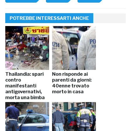
POTREBBE INTERESSARTI ANCHE
Thailandia: spari
Non risponde ai
contro
parenti da giorni:
manifestanti
40enne trovato
antigovernativi,
morto in casa
morta una bimba