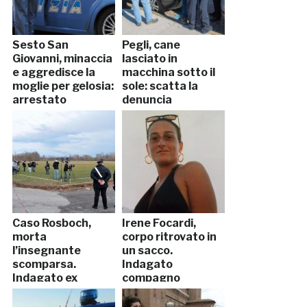
Sesto San
Pegli, cane
Giovanni, minaccia
lasciato in
e aggredisce la
macchina sotto il
moglie per gelosia:
sole: scatta la
arrestato
denuncia
Caso Rosboch,
Irene Focardi,
morta
corpo ritrovato in
l’insegnante
un sacco.
scomparsa.
Indagato
Indagato ex
compagno
studente