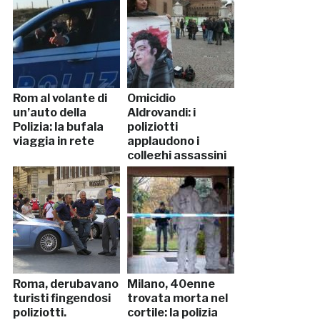
Rom al volante di
Omicidio
un’auto della
Aldrovandi: i
Polizia: la bufala
poliziotti
viaggia in rete
applaudono i
colleghi assassini
Roma, derubavano
Milano, 40enne
turisti fingendosi
trovata morta nel
poliziotti.
cortile: la polizia