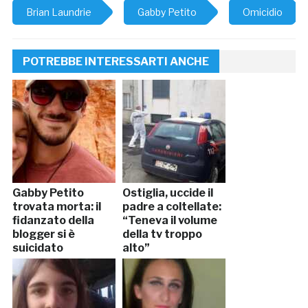
Brian Laundrie
Gabby Petito
Omicidio
POTREBBE INTERESSARTI ANCHE
Gabby Petito
Ostiglia, uccide il
trovata morta: il
padre a coltellate:
fidanzato della
“Teneva il volume
blogger si è
della tv troppo
suicidato
alto”