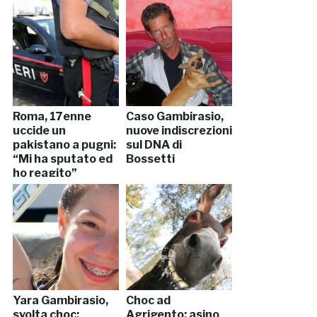
Roma, 17enne
Caso Gambirasio,
uccide un
nuove indiscrezioni
pakistano a pugni:
sul DNA di
“Mi ha sputato ed
Bossetti
ho reagito”
Yara Gambirasio,
Choc ad
svolta choc:
Agrigento: asino