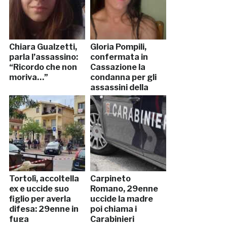
Chiara Gualzetti,
Gloria Pompili,
parla l’assassino:
confermata in
“Ricordo che non
Cassazione la
moriva…”
condanna per gli
assassini della
23enne
Tortolì, accoltella
Carpineto
ex e uccide suo
Romano, 29enne
figlio per averla
uccide la madre
difesa: 29enne in
poi chiama i
fuga
Carabinieri