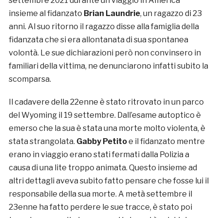
settembre 2021 durante un viaggio in America
insieme al fidanzato
Brian Laundrie
, un ragazzo di 23
anni. Al suo ritorno il ragazzo disse alla famiglia della
fidanzata che si era allontanata di sua spontanea
volontà. Le sue dichiarazioni però non convinsero in
familiari della vittima, ne denunciarono infatti subito la
scomparsa.
Il cadavere della 22enne è stato ritrovato in un parco
del Wyoming il 19 settembre. Dall’esame autoptico è
emerso che la sua è stata una morte molto violenta, è
stata strangolata.
Gabby Petito
e il fidanzato mentre
erano in viaggio erano stati fermati dalla Polizia a
causa di una lite troppo animata. Questo insieme ad
altri dettagli aveva subito fatto pensare che fosse lui il
responsabile della sua morte. A metà settembre il
23enne ha fatto perdere le sue tracce, è stato poi