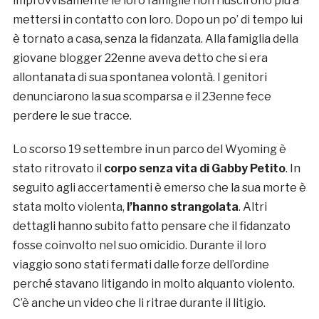
improvvisamente le loro famiglie non riuscirono più a
mettersi in contatto con loro. Dopo un po’ di tempo lui
è tornato a casa, senza la fidanzata. Alla famiglia della
giovane blogger 22enne aveva detto che si era
allontanata di sua spontanea volontà. I genitori
denunciarono la sua scomparsa e il 23enne fece
perdere le sue tracce.
Lo scorso 19 settembre in un parco del Wyoming è
stato ritrovato il
corpo senza vita di
Gabby
Petito
. In
seguito agli accertamenti è emerso che la sua morte è
stata molto violenta,
l’hanno strangolata
. Altri
dettagli hanno subito fatto pensare che il fidanzato
fosse coinvolto nel suo omicidio. Durante il loro
viaggio sono stati fermati dalle forze dell’ordine
perché stavano litigando in molto alquanto violento.
C’è anche un video che li ritrae durante il litigio.