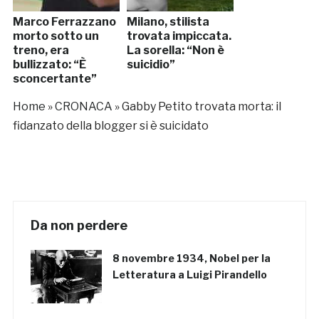
Marco Ferrazzano
Milano, stilista
morto sotto un
trovata impiccata.
treno, era
La sorella: “Non è
bullizzato: “È
suicidio”
sconcertante”
Home
»
CRONACA
»
Gabby Petito trovata morta: il
fidanzato della blogger si è suicidato
Da non perdere
8 novembre 1934, Nobel per la
Letteratura a Luigi Pirandello