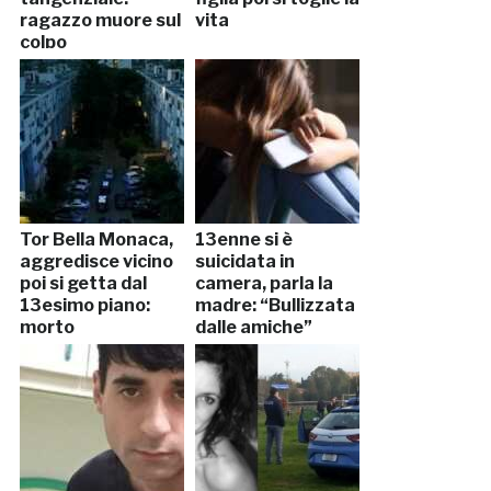
ragazzo muore sul
vita
colpo
Tor Bella Monaca,
13enne si è
aggredisce vicino
suicidata in
poi si getta dal
camera, parla la
13esimo piano:
madre: “Bullizzata
morto
dalle amiche”