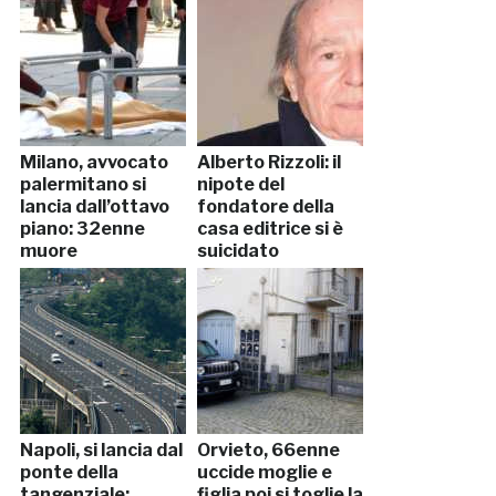
mondo
Milano, avvocato
Alberto Rizzoli: il
palermitano si
nipote del
lancia dall’ottavo
fondatore della
piano: 32enne
casa editrice si è
muore
suicidato
Napoli, si lancia dal
Orvieto, 66enne
ponte della
uccide moglie e
tangenziale:
figlia poi si toglie la