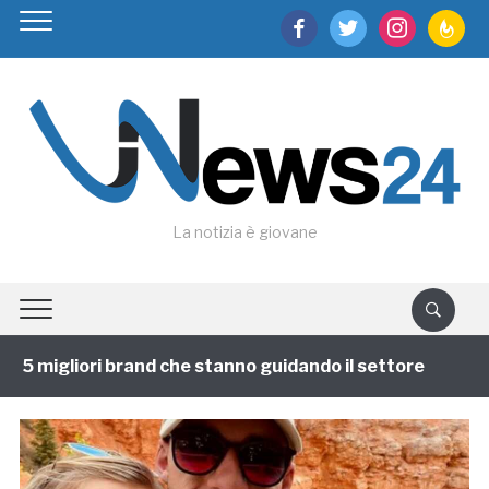
facebook
twitter
instagram
feedburn
La notizia è giovane
 5 migliori brand che stanno guidando il settore
1 an