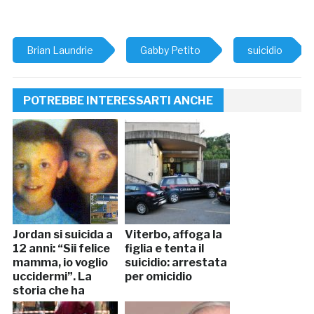
Brian Laundrie
Gabby Petito
suicidio
POTREBBE INTERESSARTI ANCHE
Jordan si suicida a
Viterbo, affoga la
12 anni: “Sii felice
figlia e tenta il
mamma, io voglio
suicidio: arrestata
uccidermi”. La
per omicidio
storia che ha
commosso il