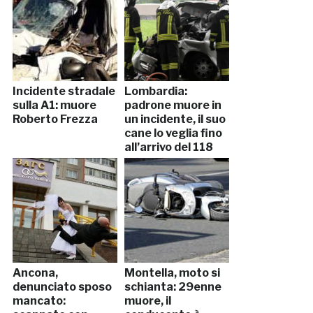
Incidente stradale
Lombardia:
sulla A1: muore
padrone muore in
Roberto Frezza
un incidente, il suo
cane lo veglia fino
all’arrivo del 118
Ancona,
Montella, moto si
denunciato sposo
schianta: 29enne
mancato:
muore, il