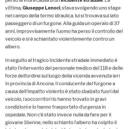
perso la vita a causa di un
incidente stradale
. La
vittima,
Giuseppe
Lenoci
, stava svolgendo uno stage
nel campo della termo idraulica, lui si trovava sul lato
passeggero di un furgone. Alla guida un operaio di 37
anni, improvvisamente l’uomo ha perso il controllo del
veicolo e si è schiantato violentemente contro un
albero.
In seguito al tragico incidente stradale immediato è
stato l’intervento del personale medico del 118 e delle
forze dell’ordine sul luogo della vicenda avvenuta ieri
in provincia di Ancona. Il conducente del furgone a
causa dell’impatto violento è stato sbalzato fuori dal
veicolo, i soccorritori lo hanno trovato in gravi
condizioni e lo hanno trasportato d’urgenza in
ospedale. Non c’è stato invece nulla da fare per il
giovane 16enne, nello schianto l’albero ha colpito il