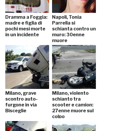
Dramma a Foggia:
Napoli, Tonia
madre e figlia di
Parrella si
pochi mesi morte
schianta contro un
in un incidente
muro: 30enne
muore
Milano, grave
Milano, violento
scontro auto-
schianto tra
furgone in via
scooter e camion:
Bisceglie
27enne muore sul
colpo