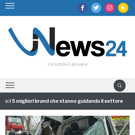
facebook
twitter
instagram
feedburn
La notizia è giovane
 i 5 migliori brand che stanno guidando il settore
1