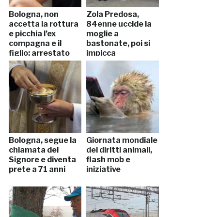
Bologna, non
Zola Predosa,
accetta la rottura
84enne uccide la
e picchia l’ex
moglie a
compagna e il
bastonate, poi si
figlio: arrestato
impicca
Bologna, segue la
Giornata mondiale
chiamata del
dei diritti animali,
Signore e diventa
flash mob e
prete a 71 anni
iniziative