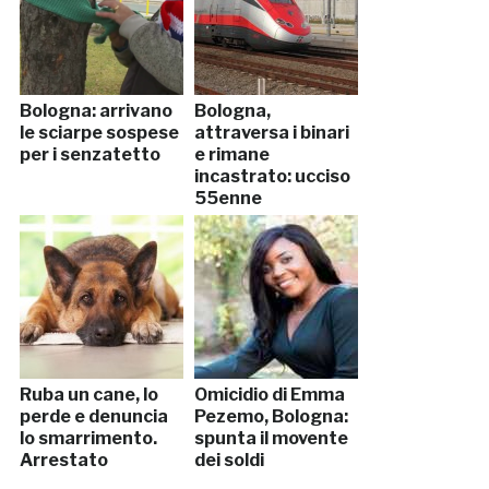
Bologna: arrivano
Bologna,
le sciarpe sospese
attraversa i binari
per i senzatetto
e rimane
incastrato: ucciso
55enne
Ruba un cane, lo
Omicidio di Emma
perde e denuncia
Pezemo, Bologna:
lo smarrimento.
spunta il movente
Arrestato
dei soldi