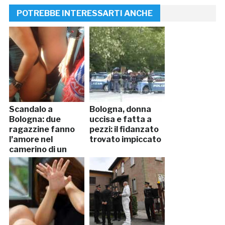
POTREBBE INTERESSARTI ANCHE
Scandalo a
Bologna, donna
Bologna: due
uccisa e fatta a
ragazzine fanno
pezzi: il fidanzato
l’amore nel
trovato impiccato
camerino di un
negozio.
Arrestate (FOTO)