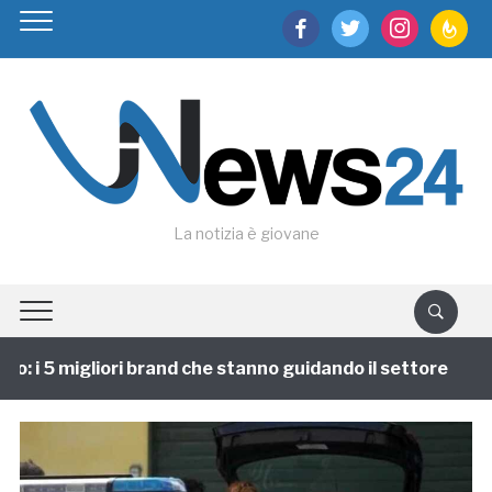
facebook
twitter
instagram
feedburn
La notizia è giovane
 i 5 migliori brand che stanno guidando il settore
1