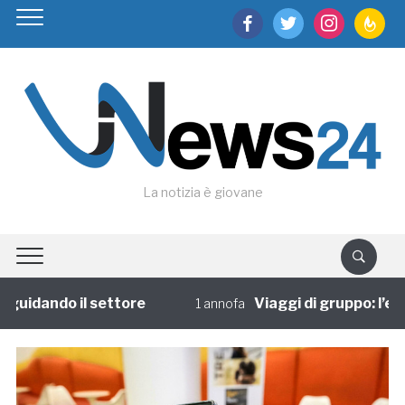
facebook
twitter
instagram
feedburn
La notizia è giovane
uidando il settore
Viaggi di gruppo: l’espe
1 annofa