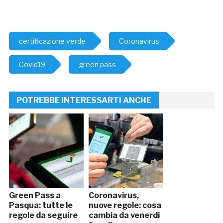
certificazione verde
Coronavirus
Covid19
green pass
POTREBBE INTERESSARTI ANCHE
Green Pass a
Coronavirus,
Pasqua: tutte le
nuove regole: cosa
regole da seguire
cambia da venerdì