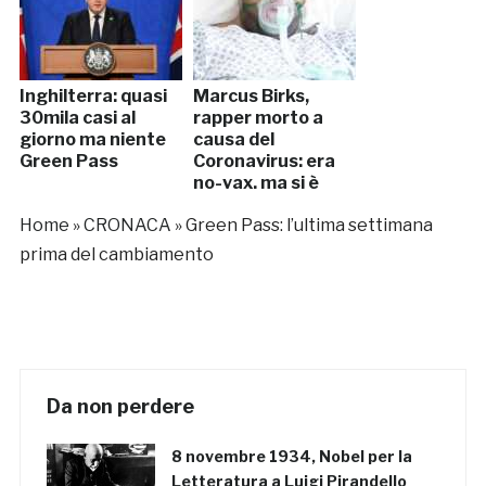
Inghilterra: quasi
Marcus Birks,
30mila casi al
rapper morto a
giorno ma niente
causa del
Green Pass
Coronavirus: era
no-vax, ma si è
pentito. L’ultimo
Home
»
CRONACA
»
Green Pass: l’ultima settimana
messaggio ai fan
“vaccinatevi”
prima del cambiamento
Da non perdere
8 novembre 1934, Nobel per la
Letteratura a Luigi Pirandello