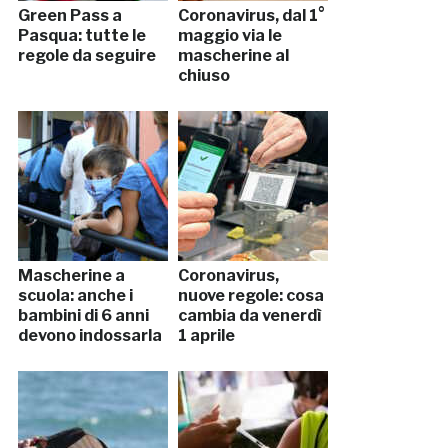
Green Pass a
Coronavirus, dal 1°
Pasqua: tutte le
maggio via le
regole da seguire
mascherine al
chiuso
Mascherine a
Coronavirus,
scuola: anche i
nuove regole: cosa
bambini di 6 anni
cambia da venerdì
devono indossarla
1 aprile