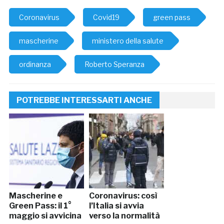
Coronavirus
Covid19
green pass
mascherine
ministero della salute
ordinanza
Roberto Speranza
POTREBBE INTERESSARTI ANCHE
Mascherine e
Coronavirus: così
Green Pass: il 1°
l’Italia si avvia
maggio si avvicina
verso la normalità