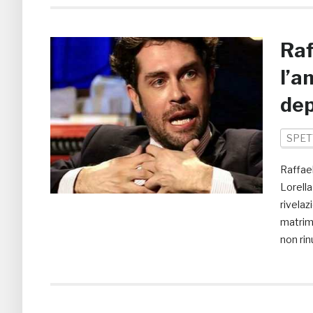
Raf
l’a
dep
SPET
Raffae
Lorella
rivelaz
matrimo
non rin