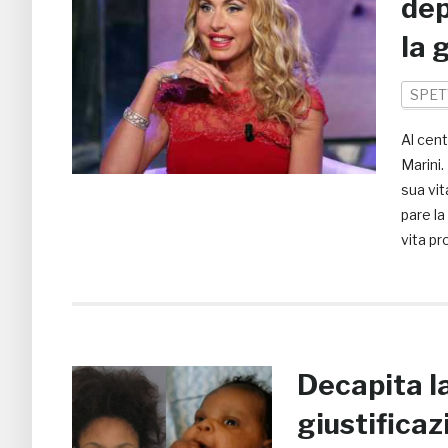
dep
la 
SPET
Al cent
Marini.
sua vit
pare la
vita pr
Decapita la 
giustificaz