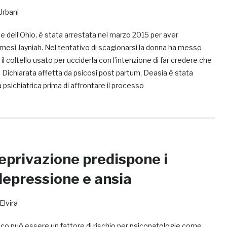
Urbani
 dell’Ohio, è stata arrestata nel marzo 2015 per aver
 3 mesi Jayniah. Nel tentativo di scagionarsi la donna ha messo
 il coltello usato per ucciderla con l’intenzione di far credere che
. Dichiarata affetta da psicosi post partum, Deasia è stata
a psichiatrica prima di affrontare il processo
deprivazione predispone i
depressione e ansia
Elvira
co può essere un fattore di rischio per psicopatologie come