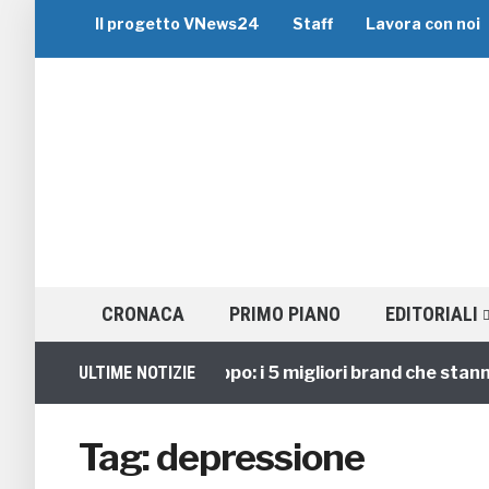
Il progetto VNews24
Staff
Lavora con noi
CRONACA
PRIMO PIANO
EDITORIALI
Viaggi di Gruppo: i 5 migliori brand che stanno g
ULTIME NOTIZIE
Tag:
depressione