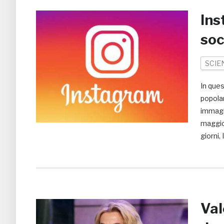
Ins
soc
SCIE
In ques
popolar
immagin
maggior
giorni,
Val