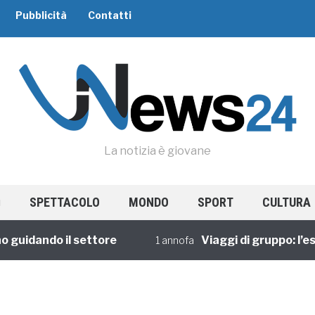
Pubblicità
Contatti
La notizia è giovane
SPETTACOLO
MONDO
SPORT
CULTURA
uidando il settore
Viaggi di gruppo: l’espe
1 annofa