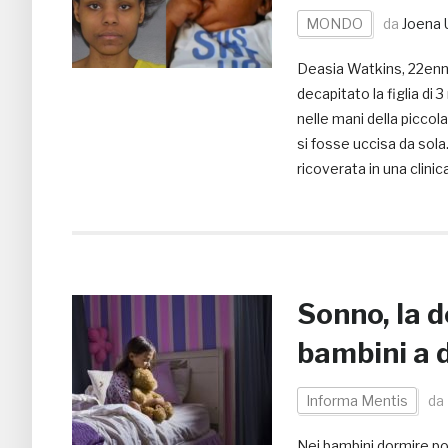
MONDO
da
Joena 
Deasia Watkins, 22enne
decapitato la figlia di
nelle mani della piccola
si fosse uccisa da sola
ricoverata in una clinic
Sonno, la 
bambini a 
Informa Mentis
da
Nei bambini dormire po