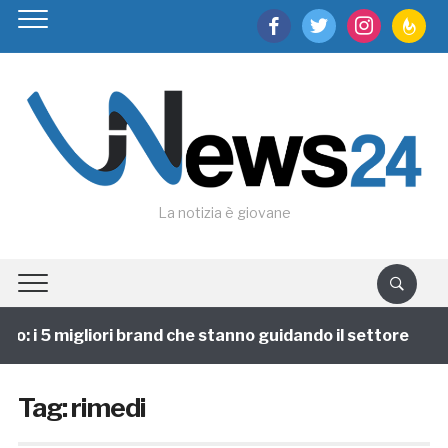
facebook
twitter
instagram
feedburn
La notizia è giovane
 i 5 migliori brand che stanno guidando il settore
1
Tag:
rimedi