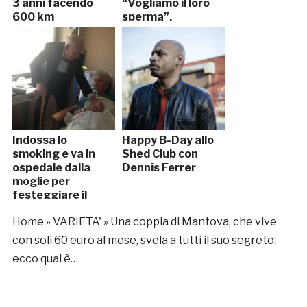
3 anni facendo
“Vogliamo il loro
600 km
sperma”.
Arrestate
Indossa lo
Happy B-Day allo
smoking e va in
Shed Club con
ospedale dalla
Dennis Ferrer
moglie per
festeggiare il
57esimo
Home
»
VARIETA'
»
Una coppia di Mantova, che vive
anniversario
con soli 60 euro al mese, svela a tutti il suo segreto:
ecco qual è…