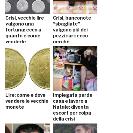
Crisi, vecchie lire
Crisi, banconote
valgono una
“sbagliate”
fortuna: ecco a
valgono più dei
quanto e come
pezzi rari: ecco
venderle
perché
Lire: come e dove
Impiegata perde
vendere le vecchie
casa e lavoro a
monete
Natale: diventa
escort per colpa
della crisi