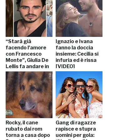
“Starà già
Ignazio e Ivana
facendo l’amore
fanno la doccia
con Francesco
insieme: Cecilia si
Monte”, Giulia De
infuria ed è rissa
Lellis fa andare in
[VIDEO]
crisi Ignazio
Rocky, il cane
Gang di ragazze
rubato dai rom
rapisce e stupra
torna a casa dopo
uomini per gola: