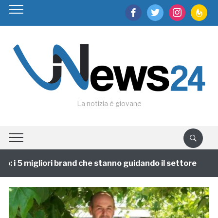
facebook
twitter
instagram
feedburn
La notizia è giovane
 i 5 migliori brand che stanno guidando il settore
1 