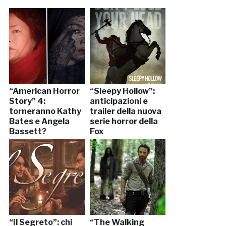
“American Horror
“Sleepy Hollow”:
Story” 4:
anticipazioni e
torneranno Kathy
trailer della nuova
Bates e Angela
serie horror della
Bassett?
Fox
“Il Segreto”: chi
“The Walking