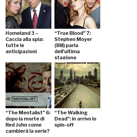
Homeland 3 –
“True Blood” 7:
Caccia alla spia:
Stephen Moyer
tutte le
(Bill) parla
anticipazioni
dell’ultima
stagione
“The Mentalist” 6:
“The Walking
dopo la morte di
Dead”: in arrivo lo
Red John come
spin-off
cambierà la serie?