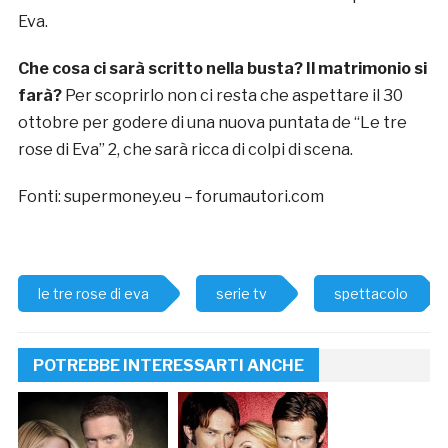
Eva.
Che cosa ci sarà scritto nella busta? Il matrimonio si
farà?
Per scoprirlo non ci resta che aspettare il 30
ottobre per godere di una nuova puntata de “Le tre
rose di Eva” 2, che sarà ricca di colpi di scena.
Fonti: supermoney.eu – forumautori.com
le tre rose di eva
serie tv
spettacolo
POTREBBE INTERESSARTI ANCHE