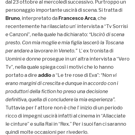
dal 23 ottobre al mercoledì successivo. Purtroppo un
personaggio importante uscirà di scena. Si tratta di
Bruno
, interpretato da
Francesco Arca
, che
recentemente ha rilasciato un’ intervista a “Tv Sorrisi
e Canzoni”, nella quale ha dichiarato:
“Uscirò di scena
presto. Con mia moglie e mia figlia lascerò la Toscana
per andare a lavorare in Veneto.”
L’ ex tronista di
Uomini e donne prosegue in un’ altra intervista a “Vero
Tv”, nella quale spiega così i motivi che lo hanno
portato a dire
addio
a “Le tre rose di Eva”:
“Non vi
erano margini di crescita e dunque in accordo con i
produttori della fiction ho preso una decisione
definitiva, quella di concludere la mia esperienza”.
Tuttavia per l’ attore non è che l’ inizio di un periodo
ricco di impegni: uscirà infatti al cinema in “Allacciate
le cinture” e sulla Rai in “Rex.” Per i suoi fan ci saranno
quindi molte occasioni per rivederlo.