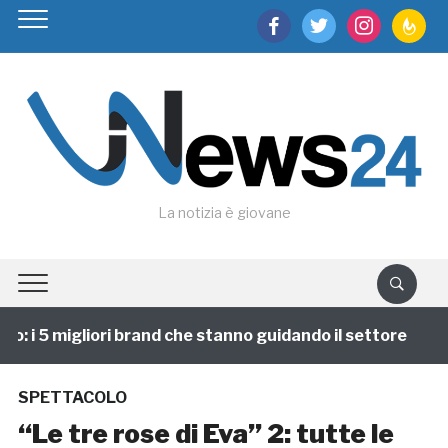
facebook
twitter
instagram
feedburn
La notizia è giovane
 i 5 migliori brand che stanno guidando il settore
1
SPETTACOLO
“Le tre rose di Eva” 2: tutte le