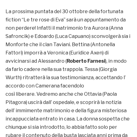
La prossima puntata del 30 ottobre della fortunata
fiction “Le tre rose di Eva” sarà un appuntamento da
non perdere! Infatti il matrimonio tra Aurora (Anna
Safroncik) e Edoardo (Luca Capuano) sconvolgerà sia i
Monforte che il clan Taviani. Bettina (Antonella
Fattori) imporrà a Veronica (Euridice Axen) di
avvicinarsi ad Alessandro (
Roberto Farnesi
), in modo
da farlo cadere nella sua trappola. Tessa (Giorgia
Wurth) ritratterà la sua testimonianza, accettando l’
accordo con Camerana facendolo
così liberare. Vedremo anche che Ottavia (Paola
Pitagora) uscirà dall’ ospedale, e scoprirà la notizia
dell’ immimente matrimonio e della figura misteriosa
incappucciata entrato in casa. La donna sospetta che
chiunque si sia introdotto, lo abbia fatto solo per
rubare il contenuto della busta lasciata anni prima da