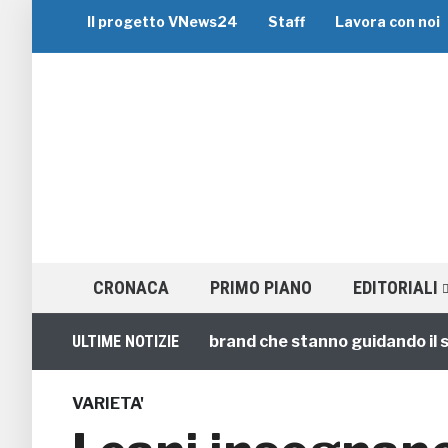
Il progetto VNews24
Staff
Lavora con noi
CRONACA
PRIMO PIANO
EDITORIALI
di Gruppo: i 5 migliori brand che stanno guidando il setto
ULTIME NOTIZIE
VARIETA'