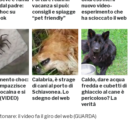
dal padre:
vacanza si può:
nuovo video-
choc su
consigli e spiagge
esperimento che
ook
“pet friendly”
ha scioccato il web
mento choc:
Calabria, è strage
Caldo, dare acqua
impazzisce
di cani al porto di
fredda e cubetti di
cocaina e si
Schiavonea. Lo
ghiaccio al cane è
 (VIDEO)
sdegno del web
pericoloso? La
verità
onare: il video fa il giro del web (GUARDA)