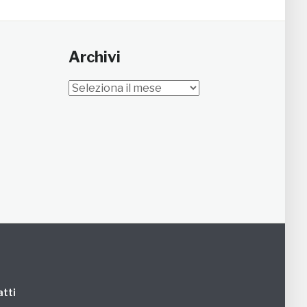
Archivi
Archivi
tti