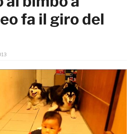
o al bimbo a
eo fa il giro del
013