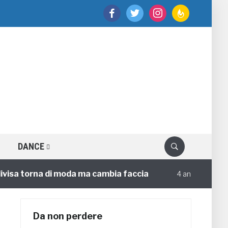
facebook
twitter
instagram
feedburner
DANCE
 torna di moda ma cambia faccia
Circoloco 
4 annifa
Da non perdere