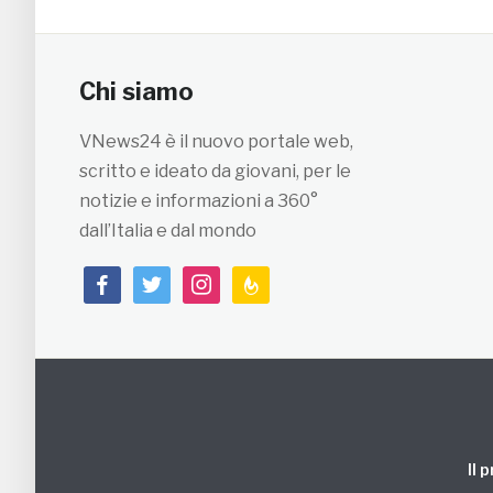
Chi siamo
VNews24 è il nuovo portale web,
scritto e ideato da giovani, per le
notizie e informazioni a 360°
dall’Italia e dal mondo
facebook
twitter
instagram
feedburner
Il