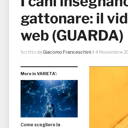
I cani insegnan
gattonare: il vid
web (GUARDA)
Scritto da
Giacomo Franceschini
il
4 Novembre 2
More in VARIETA':
Come scegliere la