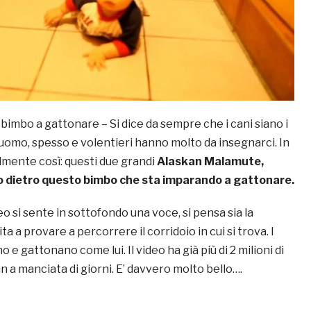
bimbo a gattonare – Si dice da sempre che i cani siano i
l’uomo, spesso e volentieri hanno molto da insegnarci. In
lmente così: questi due grandi
Alaskan Malamute,
 dietro questo bimbo che sta imparando a gattonare.
eo si sente in sottofondo una voce, si pensa sia la
a a provare a percorrere il corridoio in cui si trova. I
 e gattonano come lui. Il video ha già più di 2 milioni di
un a manciata di giorni. E’ davvero molto bello….