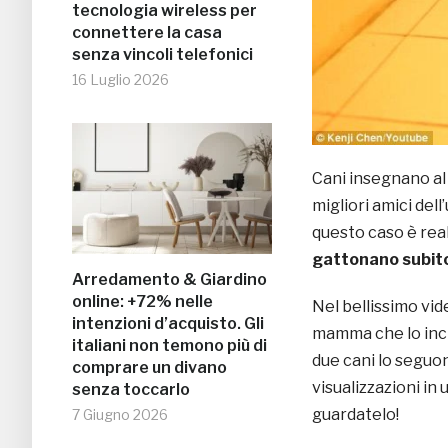
tecnologia wireless per
connettere la casa
senza vincoli telefonici
16 Luglio 2026
Cani insegnano al 
migliori amici del
questo caso è rea
gattonano subito
Arredamento & Giardino
online: +72% nelle
Nel bellissimo vid
intenzioni d’acquisto. Gli
mamma che lo incit
italiani non temono più di
due cani lo seguono
comprare un divano
visualizzazioni in 
senza toccarlo
guardatelo!
7 Giugno 2026