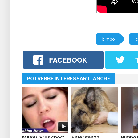
bimbo
c
FACEBOOK
POTREBBE INTERESSARTI ANCHE
Miley Cyrus choc:
Emergenza
Bimbo 