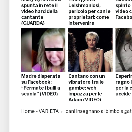
spunta in rete il
Leishmaniosi,
spinto 
video hard della
pericolo per cani e
video 
cantante
proprietari: come
Faceb
(GUARDA)
intervenire
Madre disperata
Cantano con un
Esperi
su Facebook:
vibratore tra le
ragno 
“Fermate i bulli a
gambe: web
per la 
scuola” (VIDEO)
impazza per le
uccide
Adam (VIDEO)
Home
»
VARIETA'
»
I cani insegnano al bimbo a gatt