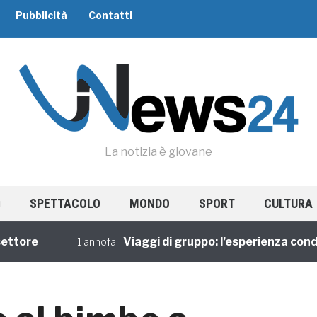
Pubblicità
Contatti
La notizia è giovane
SPETTACOLO
MONDO
SPORT
CULTURA
re
Viaggi di gruppo: l’esperienza condivisa
1 annofa