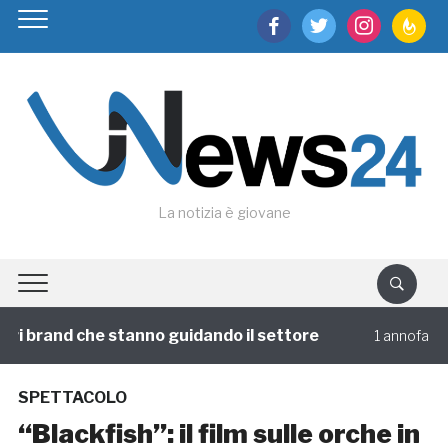
facebook
twitter
instagram
feedburn
La notizia è giovane
i brand che stanno guidando il settore
Viagg
1 annofa
SPETTACOLO
“Blackfish”: il film sulle orche in