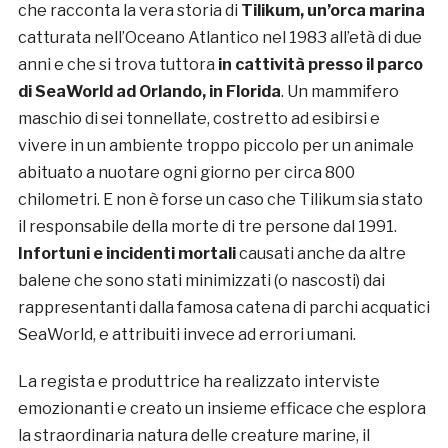
che racconta la vera storia di
Tilikum, un’orca marina
catturata nell’Oceano Atlantico nel 1983 all’età di due
anni e che si trova tuttora
in cattività presso il parco
di SeaWorld ad Orlando, in Florida
. Un mammifero
maschio di sei tonnellate, costretto ad esibirsi e
vivere in un ambiente troppo piccolo per un animale
abituato a nuotare ogni giorno per circa 800
chilometri. E non è forse un caso che Tilikum sia stato
il responsabile della morte di tre persone dal 1991.
Infortuni e incidenti mortali
causati anche da altre
balene che sono stati minimizzati (o nascosti) dai
rappresentanti dalla famosa catena di parchi acquatici
SeaWorld, e attribuiti invece ad errori umani.
La regista e produttrice ha realizzato interviste
emozionanti e creato un insieme efficace che esplora
la straordinaria natura delle creature marine, il