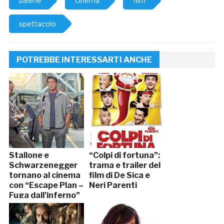
balene
cinema
film
spettacolo
POTREBBE INTERESSARTI ANCHE
Stallone e
“Colpi di fortuna”:
Schwarzenegger
trama e trailer del
tornano al cinema
film di De Sica e
con “Escape Plan –
Neri Parenti
Fuga dall’inferno”