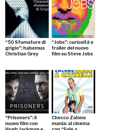
“50 Sfumature di
“Jobs”: curiosità e
grigio”: habemus
trailer del nuovo
Christian Grey
film su Steve Jobs
“Prisoners”: il
Checco Zalone
nuovo film con
mania: al cinema
Hugh Jackman e
con “Sole a