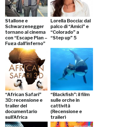
Stallone e
Lorella Boccia: dal
Schwarzenegger
palco di “Amici” e
tornano al cinema
“Colorado” a
con “Escape Plan –
“Step up” 5
Fuga dall’inferno”
“African Safari”
“Blackfish”: il film
3D: recensione e
sulle orche in
trailer del
cattività
documentario
(Recensione e
sull’Africa
trailer)