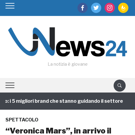
facebook
twitter
instagram
feedburn
La notizia è giovane
 i 5 migliori brand che stanno guidando il settore
1
SPETTACOLO
“Veronica Mars”, in arrivo il