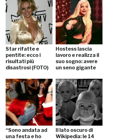
Star rifatte e
Hostess lascia
pentite: ecco i
lavoro e realizza il
risultati più
suo sogno: avere
disastrosi (FOTO)
un seno gigante
“Sono andata ad
Il lato oscuro di
una festa e ho
Wikipedia: le 14