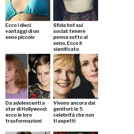
Ecco i dieci
Sfida hot sui
vantaggi di un
social: tenere
seno piccolo
penna sotto al
seno. Ecco il
significato
Da adolescenti a
Vivono ancora dai
star di Hollywood:
genitori: le 5
ecco le loro
celebrità che non
trasformazioni
ti aspetti