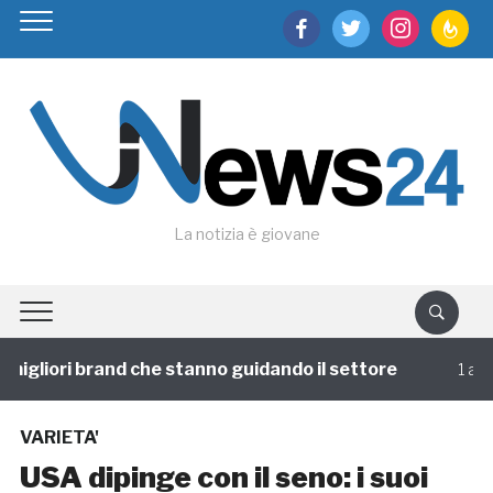
facebook
twitter
instagram
feedburn
La notizia è giovane
igliori brand che stanno guidando il settore
1 annofa
VARIETA'
USA dipinge con il seno: i suoi