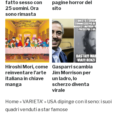
fatto sesso con
pagine horror del
25 uomini. Ora
sito
sono rimasta
incinta”
Hiroshi Mori, come
Gasparri scambia
reinventare l’arte
Jim Morrison per
italiana in chiave
un ladro, lo
manga
scherzo diventa
virale
Home
»
VARIETA'
»
USA dipinge con il seno: i suoi
quadri venduti a star famose