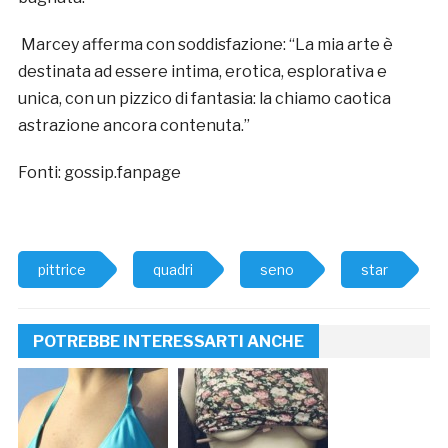
Marcey afferma con soddisfazione: “La mia arte è
destinata ad essere intima, erotica, esplorativa e
unica, con un pizzico di fantasia: la chiamo caotica
astrazione ancora contenuta.”
Fonti: gossip.fanpage
pittrice
quadri
seno
star
POTREBBE INTERESSARTI ANCHE