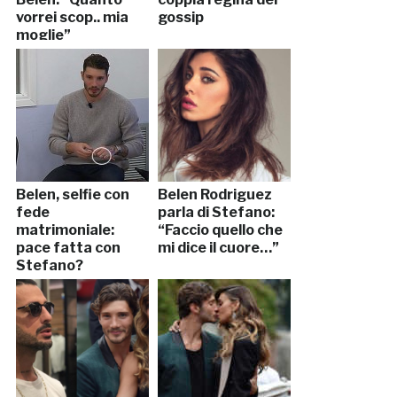
vorrei scop.. mia
gossip
moglie”
Belen, selfie con
Belen Rodriguez
fede
parla di Stefano:
matrimoniale:
“Faccio quello che
pace fatta con
mi dice il cuore…”
Stefano?