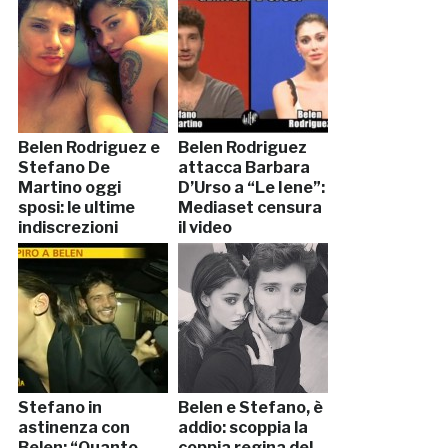
Belen Rodriguez e
Belen Rodriguez
Stefano De
attacca Barbara
Martino oggi
D’Urso a “Le Iene”:
sposi: le ultime
Mediaset censura
indiscrezioni
il video
(LEGGI)
Stefano in
Belen e Stefano, è
astinenza con
addio: scoppia la
Belen: “Quanto
coppia regina del