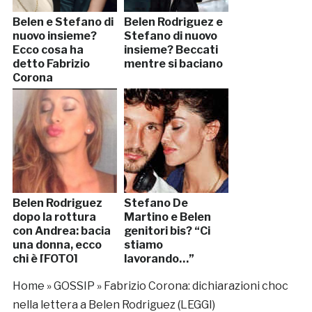
Belen e Stefano di
Belen Rodriguez e
nuovo insieme?
Stefano di nuovo
Ecco cosa ha
insieme? Beccati
detto Fabrizio
mentre si baciano
Corona
Belen Rodriguez
Stefano De
dopo la rottura
Martino e Belen
con Andrea: bacia
genitori bis? “Ci
una donna, ecco
stiamo
chi è [FOTO]
lavorando…”
Home
»
GOSSIP
»
Fabrizio Corona: dichiarazioni choc
nella lettera a Belen Rodriguez (LEGGI)