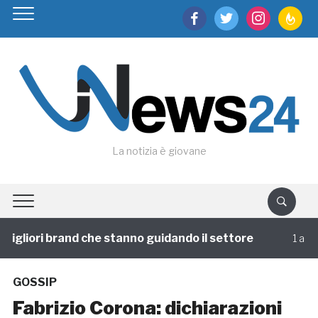
facebook
twitter
instagram
feedburn
La notizia è giovane
gliori brand che stanno guidando il settore
1 annofa
GOSSIP
Fabrizio Corona: dichiarazioni