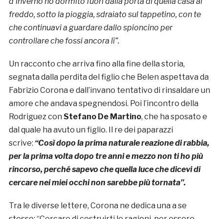
d’inverno ho dormito fuori dalla porta di quella casa al
freddo, sotto la pioggia, sdraiato sul tappetino, con te
che continuavi a guardare dallo spioncino per
controllare che fossi ancora lì”.
Un racconto che arriva fino alla fine della storia,
segnata dalla perdita del figlio che Belen aspettava da
Fabrizio Corona e dall’invano tentativo di rinsaldare un
amore che andava spegnendosi. Poi l’incontro della
Rodriguez con
Stefano De Martino
, che ha sposato e
dal quale ha avuto un figlio. Il re dei paparazzi
scrive:
“Così dopo la prima naturale reazione di rabbia,
per la prima volta dopo tre anni e mezzo non ti ho più
rincorso, perché sapevo che quella luce che dicevi di
cercare nei miei occhi non sarebbe più tornata”.
Tra le diverse lettere, Corona ne dedica una a se
stesso: “Cercare di costruirti le ragioni per essere