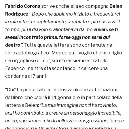
Fabrizio Corona
scrive anche alla ex compagna
Belen
Rodriguez
:
“Dopo che abbiamo iniziato a frequentarci
la mia vita è completamente cambiata e più passava il
tempo, più il diavolo si allontanava da me.
Belen, se ti
avessi incontrato prima, forse oggi non sarei qui
dentro”
.
Tutte queste lettere sono contenute nel
libro autobiografico “Mea culpa – Voglio che mio figlio
sia orgoglioso di me”, scritto assieme al fratello
Federico, mentre sta scontando in carcere una
condanna di 7 anni.
“Chi” ha pubblicato in esclusiva alcune anticipazioni
del libro, che uscirà il 14 gennaio, e in particolare della
lettera a Belen:
“La mia immagine non ti ha rovinato,
anzi ha contribuito a creare un personaggio incredibile,
unico, uno strano mix di bellezza e trasgressione, fama e
disobbedienza. Un’altra storia d’amore a metà tra un